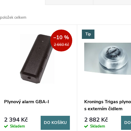
a
položek celkem
z
V
Tip
e
–10 %
ý
2 660 Kč
n
p
p
s
r
p
Plynový alarm GBA-I
Kronings Trigas plyn
o
s externím čidlem
r
2 394 Kč
2 882 Kč
d
DO KOŠÍKU
DO
Skladem
Skladem