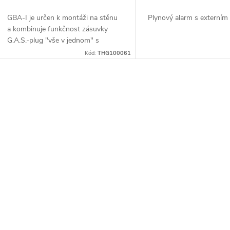
o
u
GBA-I je určen k montáži na stěnu
Plynový alarm s externím
d
a kombinuje funkčnost zásuvky
k
G.A.S.-plug "vše v jednom" s
u
estetickým designem, který
Kód:
THG100061
t
dokonale zapadne do interiéru
k
vašeho karavanu, ...
ů
O
t
v
ů
á
d
a
c