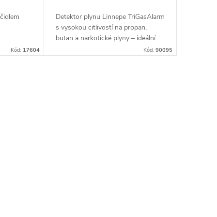
 čidlem
Detektor plynu Linnepe TriGasAlarm
s vysokou citlivostí na propan,
butan a narkotické plyny – ideální
bezpečnostní řešení pro karavany a
Kód:
17604
Kód:
90095
obytné vozy s automatickou
kalibrací a...