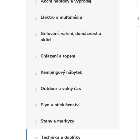
Akční nabídky a výprodej
t
Elektro a multimédia
r
3
a
Grilování, vaření, domácnost a
úklid
n
Chlazení a topení
n
í
Kempingový nábytek
i
í
Outdoor a volný čas
p
Plyn a příslušenství
a
Stany a markýzy
n
Technika a doplňky