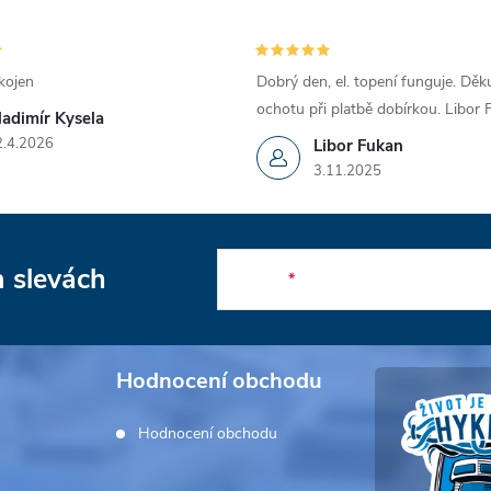
kojen
Dobrý den, el. topení funguje. Děku
ochotu při platbě dobírkou. Libor
ladimír Kysela
2.4.2026
Libor Fukan
3.11.2025
a slevách
E-mail
Hodnocení obchodu
Hodnocení obchodu