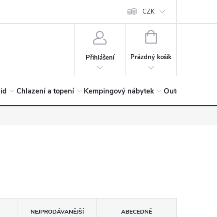
vrátit?
Vítejte v Hykro s.r.o
O společnosti
CZK
Hodnocení obchodu
NÁKUPNÍ
KOŠÍK
Prázdný košík
Přihlášení
lid
Chlazení a topení
Kempingový nábytek
Outdoor a volný
NEJPRODÁVANĚJŠÍ
ABECEDNĚ