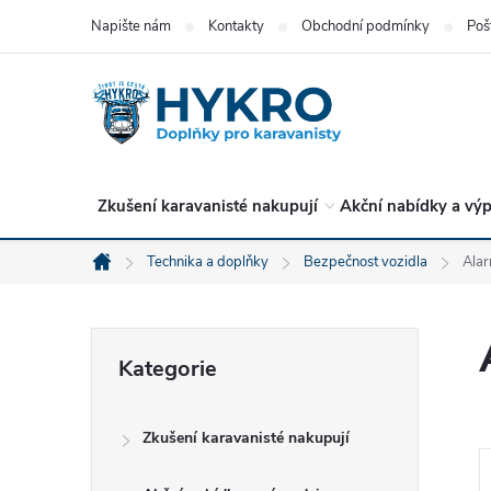
Přejít
Napište nám
Kontakty
Obchodní podmínky
Poš
na
obsah
Zkušení karavanisté nakupují
Akční nabídky a výp
Technika a doplňky
Bezpečnost vozidla
Ala
Domů
P
Přeskočit
Kategorie
kategorie
o
Zkušení karavanisté nakupují
s