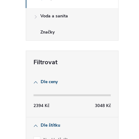
í
Voda a sanita
r
Značky
Dle ceny
2394
Kč
3048
Kč
i
Dle štítku