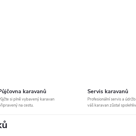
Půjčovna karavanů
Servis karavanů
ůjčte si plně vybavený karavan
Profesionální servis a údržb
řipravený na cestu.
váš karavan zůstal spolehliv
ků