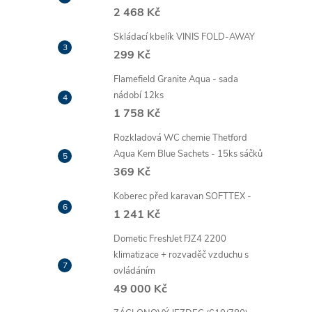
2 468 Kč
Skládací kbelík VINIS FOLD-AWAY
299 Kč
Flamefield Granite Aqua - sada
nádobí 12ks
1 758 Kč
Rozkladová WC chemie Thetford
Aqua Kem Blue Sachets - 15ks sáčků
369 Kč
Koberec před karavan SOFTTEX -
1 241 Kč
Dometic FreshJet FJZ4 2200
klimatizace + rozvaděč vzduchu s
ovládáním
49 000 Kč