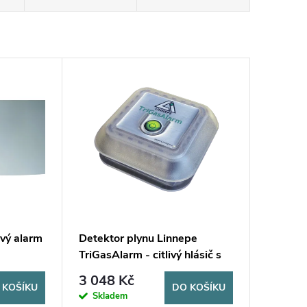
ový alarm
Detektor plynu Linnepe
TriGasAlarm - citlivý hlásič s
optickým a akustickým
3 048 Kč
signálem
 KOŠÍKU
DO KOŠÍKU
Skladem