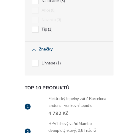
Na skladě
3
Akce
0
Novinka
0
Tip
1
Značky
Linnepe
1
TOP 10 PRODUKTŮ
Elektrický tepelný zářič Barcelona
Enders - venkovní topidlo
4 792 Kč
HPV Lihový vařič Mambo -
dvouplotýnkový, 0,8 l nádrž