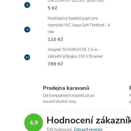
ZÁCLONOVÝ JEZDEC (610/780)
5 Kč
Rozkladový toaletní papír pro
chemické WC Aqua Soft Thetford - 4
role
110 Kč
Adaptér SCHUKO/CEE 1,5 m -
základní přípojka 230 V Brunner
399 Kč
Prodejna karavanů
Od kompaktních modelů až po
P
luxusní obytné vozy.
p
Hodnocení zákazní
4,9
530 hodnocení
Zobrazit recenze