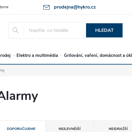
prodejna@hykro.cz
tovné
Ochrana osob. údajů - GDPR
Postup při reklamaci -jak zboží 
HLEDAT
rodej
Elektro a multimédia
Grilování, vaření, domácnost a úk
rmy
Alarmy
Ř
DOPORUČUJEME
NEJLEVNĚJŠÍ
NEJDRAŽŠÍ