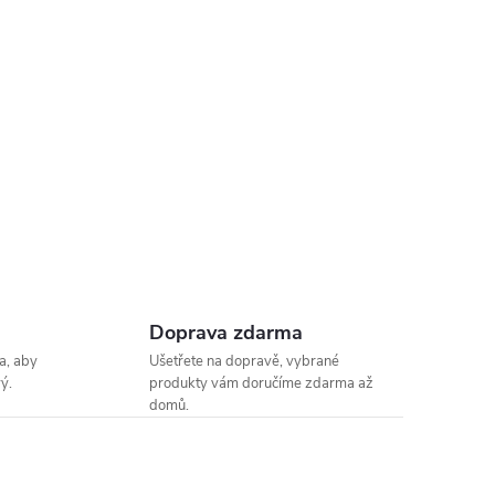
Doprava zdarma
a, aby
Ušetřete na dopravě, vybrané
ý.
produkty vám doručíme zdarma až
domů.