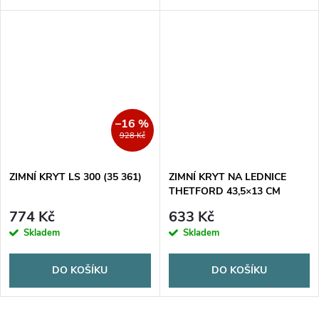
Zajišťuje optimální chlazení a
tepla z lednice.
prodlužuje životnost lednice.
–16 %
928 Kč
ZIMNÍ KRYT LS 300 (35 361)
ZIMNÍ KRYT NA LEDNICE
THETFORD 43,5×13 CM
ŠEDÁ (35 462)
774 Kč
633 Kč
Skladem
Skladem
DO KOŠÍKU
DO KOŠÍKU