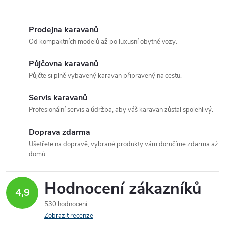
O
v
Prodejna karavanů
Od kompaktních modelů až po luxusní obytné vozy.
l
Půjčovna karavanů
á
Půjčte si plně vybavený karavan připravený na cestu.
d
Servis karavanů
a
Profesionální servis a údržba, aby váš karavan zůstal spolehlivý.
c
Doprava zdarma
Ušetřete na dopravě, vybrané produkty vám doručíme zdarma až
í
domů.
p
Hodnocení zákazníků
r
4,9
530 hodnocení
v
Zobrazit recenze