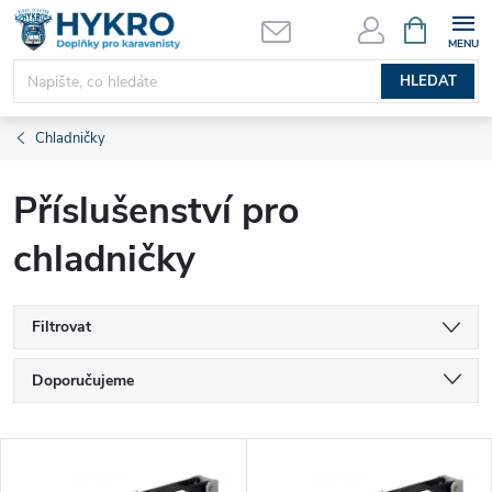
Přejít
NÁKUPNÍ
KOŠÍK
na
obsah
HLEDAT
Chladničky
Příslušenství pro
chladničky
Filtrovat
Ř
Doporučujeme
a
Nejlevnější
V
Nejdražší