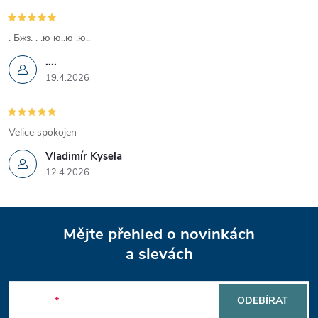
k
y
. Бжз. . .ю ю..ю .ю..
....
v
19.4.2026
ý
p
Velice spokojen
i
Vladimír Kysela
12.4.2026
s
u
Z
Mějte přehled o novinkách
á
a slevách
p
E-mail
ODEBÍRAT