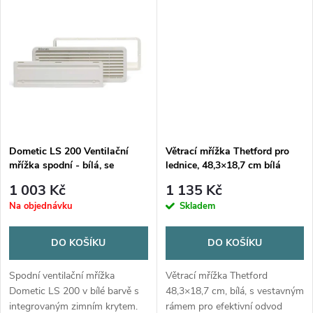
k
12 cm, napájení 12/24V.
9 cm, napájení 12/24V.
k
t
t
ů
ů
Dometic LS 200 Ventilační
Větrací mřížka Thetford pro
mřížka spodní - bílá, se
lednice, 48,3×18,7 cm bílá
zimním krytem
1 003 Kč
1 135 Kč
Na objednávku
Skladem
DO KOŠÍKU
DO KOŠÍKU
Spodní ventilační mřížka
Větrací mřížka Thetford
Dometic LS 200 v bílé barvě s
48,3×18,7 cm, bílá, s vestavným
integrovaným zimním krytem.
rámem pro efektivní odvod