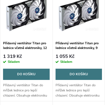
z
ý
Nejprodávanější
e
p
Abecedně
n
i
í
s
p
Přídavný ventilátor Titan pro
Přídavný ventilátor Titan pro
lednice včetně elektroniky, 12
lednice včetně elektroniky, 9
p
cm
cm
r
1 319 Kč
1 055 Kč
r
Skladem
Skladem
o
o
DO KOŠÍKU
DO KOŠÍKU
d
d
Přídavný ventilátor Titan do
Přídavný ventilátor Titan do
u
mřížek lednice pro lepší
mřížek lednice pro lepší
chlazení. Obsahuje elektroniku
chlazení. Obsahuje elektroniku
u
a teplotní čidlo. Průměr lopatek
a teplotní čidlo. Průměr lopatek