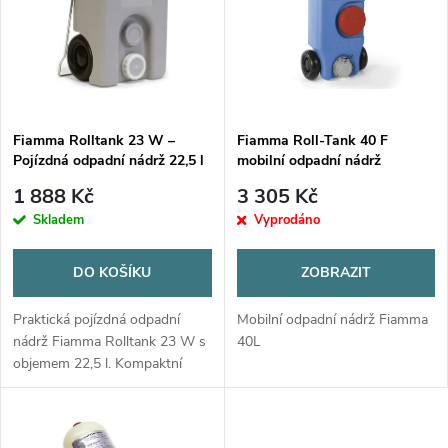
e
p
Abecedně
n
i
í
s
p
Fiamma Rolltank 23 W –
Fiamma Roll-Tank 40 F
Pojízdná odpadní nádrž 22,5 l
mobilní odpadní nádrž
p
pro karavan a obytné auto
r
1 888 Kč
3 305 Kč
r
Skladem
Vyprodáno
o
o
DO KOŠÍKU
ZOBRAZIT
d
d
Praktická pojízdná odpadní
Mobilní odpadní nádrž Fiamma
u
nádrž Fiamma Rolltank 23 W s
40L
objemem 22,5 l. Kompaktní
u
rozměry, výpustný uzávěr a
k
materiál PE-HD. Ideální pro
k
karavany a obytná auta.