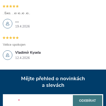
k
y
. Бжз. . .ю ю..ю .ю..
....
v
19.4.2026
ý
p
Velice spokojen
i
Vladimír Kysela
12.4.2026
s
u
Z
Mějte přehled o novinkách
á
a slevách
p
E-mail
ODEBÍRAT