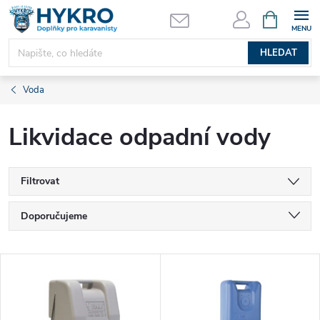
Přejít
NÁKUPNÍ
KOŠÍK
na
obsah
HLEDAT
Voda
Likvidace odpadní vody
Filtrovat
Ř
Doporučujeme
a
Nejlevnější
V
Nejdražší
z
ý
Nejprodávanější