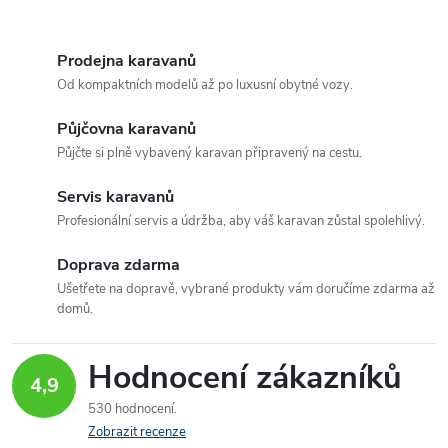
O
v
Prodejna karavanů
Od kompaktních modelů až po luxusní obytné vozy.
l
Půjčovna karavanů
á
Půjčte si plně vybavený karavan připravený na cestu.
d
Servis karavanů
a
Profesionální servis a údržba, aby váš karavan zůstal spolehlivý.
c
Doprava zdarma
Ušetřete na dopravě, vybrané produkty vám doručíme zdarma až
í
domů.
p
Hodnocení zákazníků
r
4,9
530 hodnocení
v
Zobrazit recenze