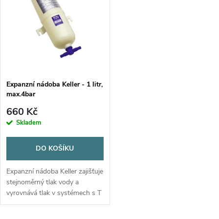
t
t
ů
ů
Expanzní nádoba Keller - 1 litr,
max.4bar
660 Kč
Skladem
DO KOŠÍKU
Expanzní nádoba Keller zajišťuje
stejnoměrný tlak vody a
vyrovnává tlak v systémech s T
spojkou. Ideální pro tlaková
čerpadla.