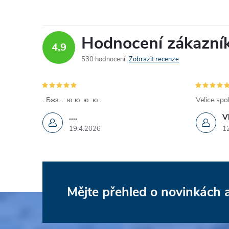
O
v
Hodnocení zákazní
l
4,9
530 hodnocení
Zobrazit recenze
á
d
. Бжз. . .ю ю..ю .ю..
Velice spo
a
....
V
c
19.4.2026
1
í
p
r
Mějte přehled o novinkách
Z
v