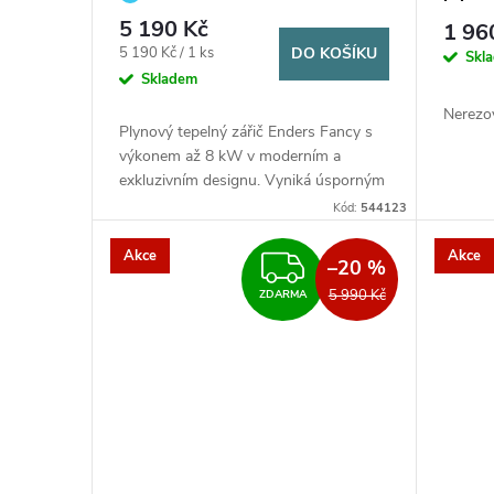
5 190 Kč
1 96
Měrná
5 190 Kč / 1 ks
DO KOŠÍKU
Skl
cena:
Skladem
Nerezov
Plynový tepelný zářič Enders Fancy s
výkonem až 8 kW v moderním a
exkluzivním designu. Vyniká úsporným
hořákem ECO PLUS z nerezové oceli,
Kód:
544123
který produkuje o 30 % méně emisí
CO2...
Akce
Akce
ZDARMA
–20 %
5 990 Kč
ZDARMA