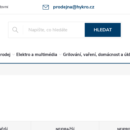
prodejna@hykro.cz
tovné
Ochrana osob. údajů - GDPR
Postup při reklamaci -jak zboží 
HLEDAT
rodej
Elektro a multimédia
Grilování, vaření, domácnost a úk
ĚJŠÍ
NEJDRAŽŠÍ
NEJPR