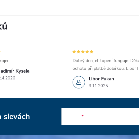
ků
kojen
Dobrý den, el. topení funguje. Děku
ochotu při platbě dobírkou. Libor
ladimír Kysela
2.4.2026
Libor Fukan
3.11.2025
a slevách
E-mail