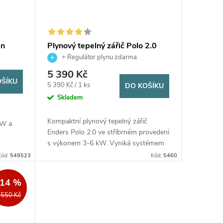
an
Plynový tepelný zářič Polo 2.0
Enders - stříbrný
+ Regulátor plynu zdarma
5 390 Kč
OŠÍKU
Měrná
5 390 Kč / 1 ks
DO KOŠÍKU
cena:
Skladem
Kompaktní plynový tepelný zářič
kW a
Enders Polo 2.0 ve stříbrném provedení
s výkonem 3-6 kW. Vyniká systémem
ým
cíleného vyzařování tepla ENDUR,
Kód:
549523
Kód:
5460
výškou pouhých 115 cm a dosahem
tepla...
–14 %
 550 Kč