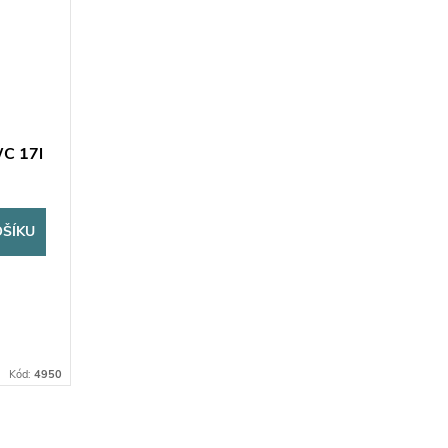
WC 17l
OŠÍKU
Kód:
4950