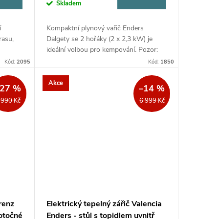
Skladem
í
Kompaktní plynový vařič Enders
rasu,
Dalgety se 2 hořáky (2 x 2,3 kW) je
ideální volbou pro kempování. Pozor:
zové
určeno pro provozní tlak 50 mbar,
Kód:
2095
Kód:
1850
tní...
dodáváno BEZ regulátoru tlaku.
Součástí...
Akce
–27 %
–14 %
 990 Kč
6 999 Kč
renz
Elektrický tepelný zářič Valencia
 otočné
Enders - stůl s topidlem uvnitř