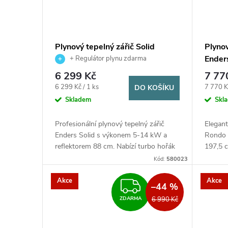
Plynový tepelný zářič Solid
Plyno
Enders
Ender
+ Regulátor plynu zdarma
6 299 Kč
7 77
Měrná
Měrná
6 299 Kč / 1 ks
7 770 K
DO KOŠÍKU
cena:
cena:
Skladem
Skl
Profesionální plynový tepelný zářič
Elegant
Enders Solid s výkonem 5-14 kW a
Rondo 
reflektorem 88 cm. Nabízí turbo hořák
197,5 
z nerezové oceli, praktickou odkládací
s refle
Kód:
580023
polici, zásuvný sloupek pro...
zapalov
Akce
Akce
ZDARMA
–44 %
6 990 Kč
ZDARMA