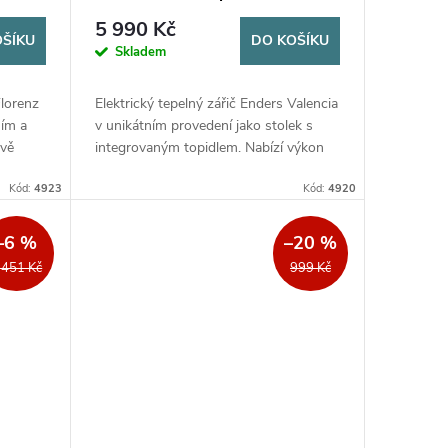
5 990 Kč
OŠÍKU
DO KOŠÍKU
Skladem
Florenz
Elektrický tepelný zářič Enders Valencia
ím a
v unikátním provedení jako stolek s
dvě
integrovaným topidlem. Nabízí výkon
0 W a
až 1,6 kW (dvě nastavitelné úrovně
Kód:
4923
Kód:
4920
...
800 W a 1600 W), velkou desku...
–6 %
–20 %
 451 Kč
999 Kč