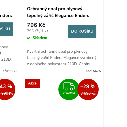
Ochranný obal pro plynový
Enders
tepelný zářič Elegance Enders
796 Kč
OŠÍKU
Měrná
796 Kč / 1 ks
DO KOŠÍKU
cena:
Skladem
ynový
Kvalitní ochranný obal pro plynový
l
tepelný zářič Enders Elegance vyrobený
u 210D.
z odolného polyesteru 210D. Chrání
řed
před povětrnostními vlivy, UV zářením
Kód:
5678
Kód:
5675
 a...
a nečistotami. Zvyšuje...
Akce
DARMA
ZDARMA
–43 %
–29 %
 999 Kč
7 690 Kč
ZDARMA