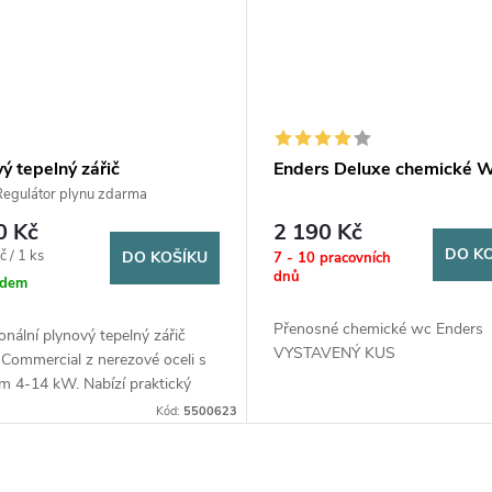
ý tepelný zářič
Enders Deluxe chemické 
rcial Enders
egulátor plynu zdarma
0 Kč
2 190 Kč
DO K
č / 1 ks
DO KOŠÍKU
7 - 10 pracovních
dnů
adem
Přenosné chemické wc Enders
onální plynový tepelný zářič
VYSTAVENÝ KUS
Commercial z nerezové oceli s
m 4-14 kW. Nabízí praktický
cí stolek, zasouvací sloupek pro
Kód:
5500623
 přepravu, kolečka,...