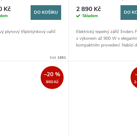
0 Kč
2 890 Kč
DO KOŠÍKU
DO K
adem
Skladem
ý plynový tříplotýnkový vařič
Elektrický tepelný zářič Enders 
s výkonem až 900 W v elegantn
kompaktním provedení. Nabízí 
nastavitelné úrovně výkonu (45
Kód:
1861
900 W), funkci oscilace (otáčení)
–20 %
990 Kč
1