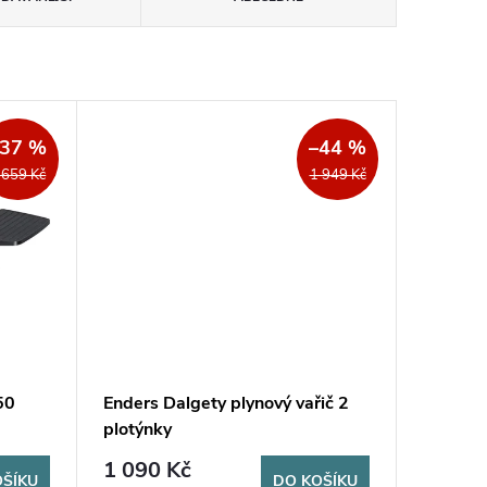
–37 %
–44 %
 659 Kč
1 949 Kč
50
Enders Dalgety plynový vařič 2
plotýnky
1 090 Kč
OŠÍKU
DO KOŠÍKU