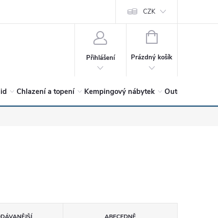
vrátit?
Vítejte v Hykro s.r.o
O společnosti
CZK
Hodnocení obchodu
NÁKUPNÍ
KOŠÍK
Prázdný košík
Přihlášení
lid
Chlazení a topení
Kempingový nábytek
Outdoor a volný
ODÁVANĚJŠÍ
ABECEDNĚ