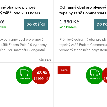
nný obal pro plynový
Ochranný obal pro plynový
ý zářič Polo 2.0 Enders
tepelný zářič Commercial 
Kč
1 360 Kč
DO KOŠÍKU
DO K
adem
Skladem
vý ochranný obal pro plynový
Prémiový ochranný obal pro pl
 zářič Enders Polo 2.0 vyrobený
tepelný zářič Enders Commercia
ého PVC materiálu v elegantní
vyrobený z odolného polyester
šedé barvě. Poskytuje komplexní
Poskytuje komplexní ochranu p
Kód:
5676
 před povětrnostními...
povětrnostními vlivy, UV zářením
Akce
ZDARMA
Z
–48 %
14 999 Kč
13
ZDARMA
ZDARMA