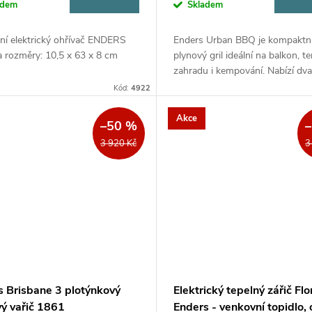
adem
Skladem
ní elektrický ohřívač ENDERS
Enders Urban BBQ je kompaktn
a rozměry: 10,5 x 63 x 8 cm
plynový gril ideální na balkon, te
zahradu i kempování. Nabízí dva
samostatně regulovatelné nere
Kód:
4922
hořáky o výkonu 2 × 2,2 kW, kvali
Akce
–50 %
3 920 Kč
3
s Brisbane 3 plotýnkový
Elektrický tepelný zářič Flo
vý vařič 1861
Enders - venkovní topidlo,