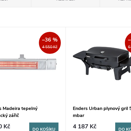
–36 %
4 550 Kč
6
s Madeira tepelný
Enders Urban plynový gril 
ický zářič
mbar
0 Kč
4 187 Kč
DO KOŠÍKU
DO K