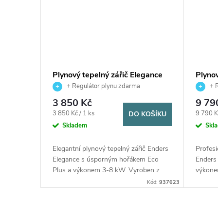
Plynový tepelný zářič Elegance
Plynov
Enders
Comme
+ Regulátor plynu zdarma
+ R
3 850 Kč
9 79
Měrná
Měrná
3 850 Kč / 1 ks
9 790 K
DO KOŠÍKU
cena:
cena:
Skladem
Skl
Elegantní plynový tepelný zářič Enders
Profesi
Elegance s úsporným hořákem Eco
Enders 
Plus a výkonem 3-8 kW. Vyroben z
výkone
leštěné nerezové oceli s reflektorem o
odkláda
Kód:
937623
průměru 76 cm, dosahem tepla až 9...
snadnou