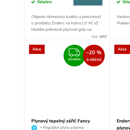
o
Skladem
Skl
u
d
Objevte německou kvalitu a preciznost
Venkov
k
s produkty Enders na hykro.cz! Ať už
Madeir
u
hledáte prémiové plynové grily na
zahradu, nebo kompaktní cestovní
t
Kód:
1857
vařiče, jako je nový tříhořákový...
k
Akce
Akce
ZDARMA
ů
–20 %
t
6 489 Kč
ZDARMA
ů
Plynový tepelný zářič Fancy
Ender
Enders
plyno
+ Regulátor plynu zdarma