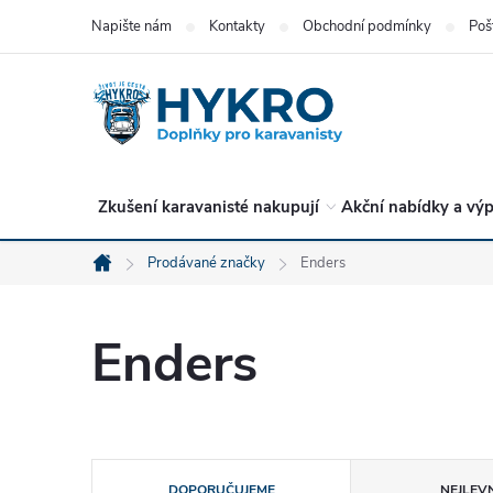
Přejít
Napište nám
Kontakty
Obchodní podmínky
Poš
na
obsah
Zkušení karavanisté nakupují
Akční nabídky a výp
Prodávané značky
Enders
Domů
Enders
Ř
DOPORUČUJEME
NEJLEVN