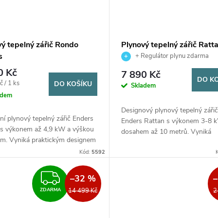
vý tepelný zářič Rondo
Plynový tepelný zářič Ratt
s
Enders
+ Regulátor plynu zdarma
0 Kč
7 890 Kč
DO K
č / 1 ks
DO KOŠÍKU
Skladem
adem
Designový plynový tepelný zářič
ní plynový tepelný zářič Enders
Enders Rattan s výkonem 3-8 
s výkonem až 4,9 kW a výškou
dosahem až 10 metrů. Vyniká
cm. Vyniká praktickým designem
elegantním vzhledem s ratanov
ktorem o průměru 46 cm, piezo
Kód:
5592
výpletem podstavce, velkým
áním a dlouhou výdrží...
reflektorem o průměru 88...
ZDARMA
–32 %
14 499 Kč
2
ZDARMA