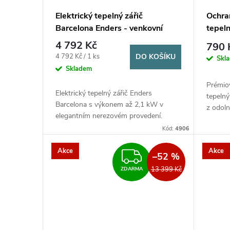
Elektrický tepelný zářič
Ochra
Barcelona Enders - venkovní
tepeln
topidlo
4 792 Kč
790 
Měrná
4 792 Kč / 1 ks
DO KOŠÍKU
Skl
cena:
Skladem
Prémio
Elektrický tepelný zářič Enders
tepelný
Barcelona s výkonem až 2,1 kW v
z odoln
elegantním nerezovém provedení.
tmavě 
Nabízí tři nastavitelné úrovně výkonu
Kód:
4906
ochranu
(900 W, 1200 W, 2100 W),
teleskopickou...
Akce
Akce
ZDARMA
–52 %
13 399 Kč
ZDARMA