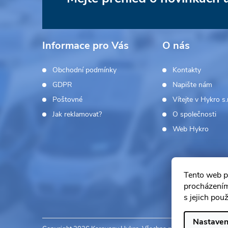
Z
á
Informace pro Vás
O nás
p
Obchodní podmínky
Kontakty
a
GDPR
Napište nám
Poštovné
Vítejte v Hykro s.r
t
Jak reklamovat?
O společnosti
í
Web Hykro
Tento web p
procházením
s jejich pou
Nastaven