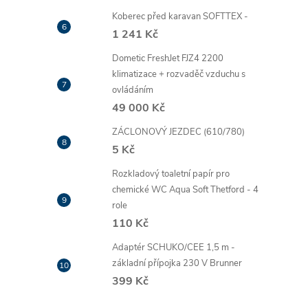
Koberec před karavan SOFTTEX -
1 241 Kč
Dometic FreshJet FJZ4 2200
klimatizace + rozvaděč vzduchu s
ovládáním
49 000 Kč
ZÁCLONOVÝ JEZDEC (610/780)
5 Kč
Rozkladový toaletní papír pro
chemické WC Aqua Soft Thetford - 4
role
110 Kč
Adaptér SCHUKO/CEE 1,5 m -
základní přípojka 230 V Brunner
399 Kč