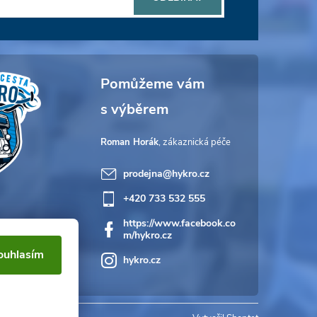
Roman Horák
prodejna
@
hykro.cz
+420 733 532 555
https://www.facebook.co
m/hykro.cz
ouhlasím
hykro.cz