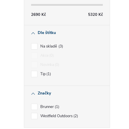
í
2690
Kč
5320
Kč
r
Dle štítku
Na skladě
3
Akce
0
Novinka
0
Tip
1
Značky
i
Brunner
1
Westfield Outdoors
2