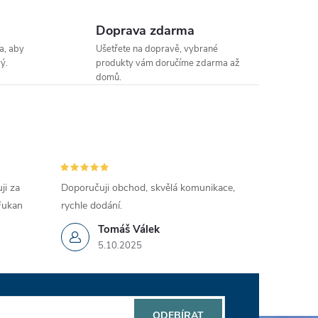
Doprava zdarma
a, aby
Ušetřete na dopravě, vybrané
ý.
produkty vám doručíme zdarma až
domů.
ji za
Doporučuji obchod, skvělá komunikace,
 Fukan
rychle dodání.
Tomáš Válek
5.10.2025
ODEBÍRAT