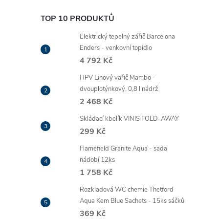
TOP 10 PRODUKTŮ
Elektrický tepelný zářič Barcelona
Enders - venkovní topidlo
4 792 Kč
HPV Lihový vařič Mambo -
dvouplotýnkový, 0,8 l nádrž
2 468 Kč
Skládací kbelík VINIS FOLD-AWAY
299 Kč
Flamefield Granite Aqua - sada
nádobí 12ks
1 758 Kč
Rozkladová WC chemie Thetford
Aqua Kem Blue Sachets - 15ks sáčků
369 Kč