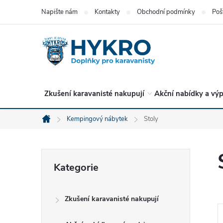
Přejít
Napište nám
Kontakty
Obchodní podmínky
Poš
na
obsah
Zkušení karavanisté nakupují
Akční nabídky a výp
Kempingový nábytek
Stoly
Domů
P
Přeskočit
Kategorie
kategorie
o
Zkušení karavanisté nakupují
s