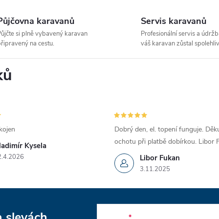
Půjčovna karavanů
Servis karavanů
ůjčte si plně vybavený karavan
Profesionální servis a údržb
řipravený na cestu.
váš karavan zůstal spolehliv
ků
kojen
Dobrý den, el. topení funguje. Děku
ochotu při platbě dobírkou. Libor
ladimír Kysela
2.4.2026
Libor Fukan
3.11.2025
a slevách
E-mail