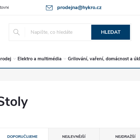
prodejna@hykro.cz
tovné
Ochrana osob. údajů - GDPR
Postup při reklamaci -jak zboží 
HLEDAT
rodej
Elektro a multimédia
Grilování, vaření, domácnost a úk
Stoly
Ř
DOPORUČUJEME
NEJLEVNĚJŠÍ
NEJDRAŽŠÍ