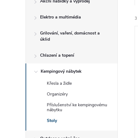
Akční nabídky a výprodej
t
Elektro a multimédia
r
3
a
Grilování, vaření, domácnost a
úklid
n
Chlazení a topení
n
í
Kempingový nábytek
i
í
Křesla a židle
Organizéry
p
Příslušenství ke kempingovému
nábytku
a
Stoly
n