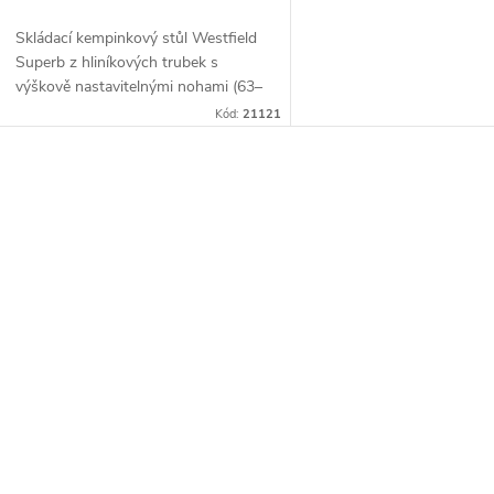
o
u
Skládací kempinkový stůl Westfield
d
Superb z hliníkových trubek s
k
výškově nastavitelnými nohami (63–
u
74 cm), patentovanou excentrickou
Kód:
21121
t
aretací a odolnou deskou vůči
k
počasí....
ů
O
t
v
ů
á
d
a
c