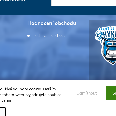
Hodnocení obchodu
Hodnocení obchodu
.o.
oužívá soubory cookie. Dalším
Odmítnout
S
 tohoto webu vyjadřujete souhlas
žíváním.
í