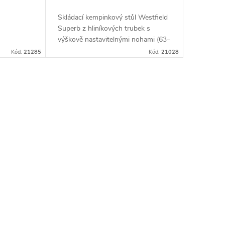
Skládací kempinkový stůl Westfield
Superb z hliníkových trubek s
výškově nastavitelnými nohami (63–
74 cm), patentovanou excentrickou
Kód:
21285
Kód:
21028
aretací a odolnou deskou vůči
počasí....