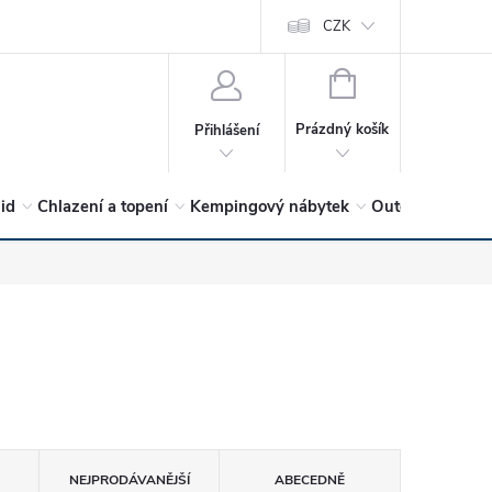
vrátit?
Vítejte v Hykro s.r.o
O společnosti
CZK
Hodnocení obchodu
NÁKUPNÍ
KOŠÍK
Prázdný košík
Přihlášení
lid
Chlazení a topení
Kempingový nábytek
Outdoor a volný
NEJPRODÁVANĚJŠÍ
ABECEDNĚ