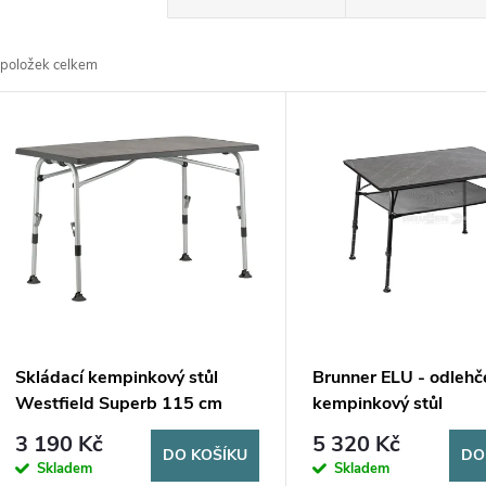
a
položek celkem
z
V
e
ý
n
p
p
s
r
p
Skládací kempinkový stůl
Brunner ELU - odlehč
o
Westfield Superb 115 cm
kempinkový stůl
r
3 190 Kč
5 320 Kč
d
DO KOŠÍKU
DO
Skladem
Skladem