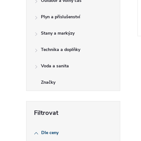
Outdoor a volný čas
e
Plyn a příslušenství
l
Stany a markýzy
Technika a doplňky
Voda a sanita
l
Značky
Dle ceny