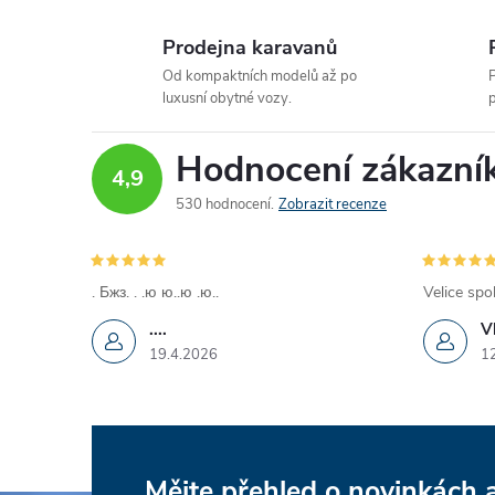
Prodejna karavanů
Od kompaktních modelů až po
P
luxusní obytné vozy.
p
Hodnocení zákazní
4,9
530 hodnocení
Zobrazit recenze
. Бжз. . .ю ю..ю .ю..
Velice spo
....
V
19.4.2026
1
Mějte přehled o novinkách