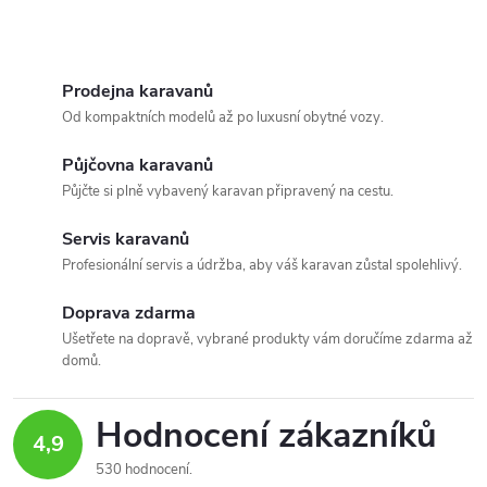
polypropylen.
O
v
Prodejna karavanů
Od kompaktních modelů až po luxusní obytné vozy.
l
Půjčovna karavanů
á
Půjčte si plně vybavený karavan připravený na cestu.
d
Servis karavanů
a
Profesionální servis a údržba, aby váš karavan zůstal spolehlivý.
c
Doprava zdarma
Ušetřete na dopravě, vybrané produkty vám doručíme zdarma až
í
domů.
p
Hodnocení zákazníků
r
4,9
530 hodnocení