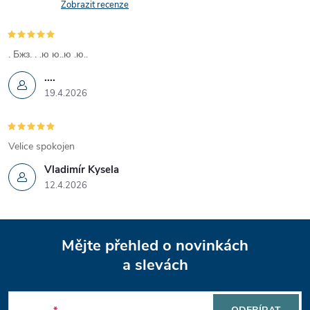
v
Zobrazit recenze
k
y
. Бжз. . .ю ю..ю .ю..
....
v
19.4.2026
ý
p
Velice spokojen
i
Vladimír Kysela
12.4.2026
s
u
Z
Mějte přehled o novinkách
á
a slevách
p