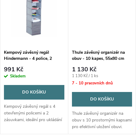
t
t
ů
ů
Kempový závěsný regál
Thule závěsný organizér na
Hindermann - 4 police, 2
obuv - 10 kapes, 55x80 cm
zásuvky, 33x120x33 cm
991 Kč
1 130 Kč
Měrná
1 130 Kč / 1 ks
Skladem
cena:
7 - 10 pracovních dnů
DO KOŠÍKU
DO KOŠÍKU
Kempový závěsný regál s 4
otevřenými policemi a 2
Thule závěsný organizér na
zásuvkami, ideální pro ukládání
obuv s 10 prostornými kapsami
oblečení a drobností. Rozměry
pro efektivní uložení obuvi.
33x120x33 cm, materiál 100%
Rozměry: 55 x 80 cm.