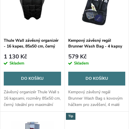
e
p
Abecedně
n
i
í
s
p
Thule Wall závěsný organizér
Kempový závěsný regál
- 16 kapes, 85x50 cm, černý
Brunner Wash Bag - 4 kapsy
p
r
1 130 Kč
579 Kč
r
Skladem
Skladem
o
o
DO KOŠÍKU
DO KOŠÍKU
d
d
Závěsný organizér Thule Wall s
Kempový závěsný regál
u
16 kapsami, rozměry 85x50 cm,
Brunner Wash Bag s kovovým
černý. Ideální pro maximální
háčkem pro zavěšení, 4 malé
u
uspořádání a úsporu místa.
kapsy, síťkovou kapsou na zip a
k
Tip
zrcátkem. Rozměry 25,5x16
k
cm, materiál 100% polyester.