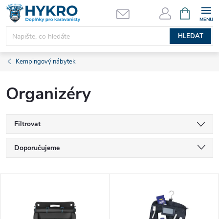
Přejít
NÁKUPNÍ
KOŠÍK
na
obsah
HLEDAT
Kempingový nábytek
Organizéry
Filtrovat
Ř
Doporučujeme
a
Nejlevnější
V
Nejdražší
z
ý
Nejprodávanější