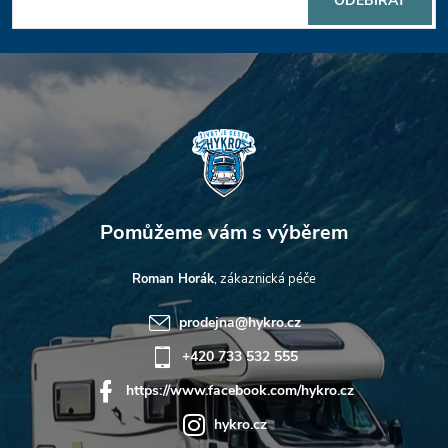
E-mail
ODEBÍRAT
a
t
í
Roman Horák
prodejna
@
hykro.cz
+420 733 532 555
https://www.facebook.com/hykro.cz
hykro.cz