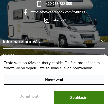
+420 733 532 555
https://www.facebook.com/hykro.cz
hykro.cz
Informace pro Vás
O nás
Tento web používá soubory cookie. Dalším procházením
tohoto webu vyjadřujete souhlas s jejich používáním.
Hodnocení obchodu
Nastavení
Copyright 2026
Karavany Hykro
. Všechna práva vyhrazena.
Upravit
nastavení cookies
Odmítnout
Souhlasím
Vytvořil Shoptet