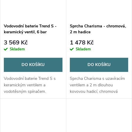
Vodovodní baterie Trend S -
Sprcha Charisma - chromová,
keramický ventil, 6 bar
2 m hadice
3 569 Kč
1 478 Kč
Skladem
Skladem
DO KOŠÍKU
DO KOŠÍKU
Vodovodní baterie Trend S s
Sprcha Charisma s uzavíracím
keramickým ventilem a
ventilem a 2 m dlouhou
vodotěsným spínačem.
kovovou hadicí, chromová
Elegantní design, ocelový vývod
povrchová úprava. Ideální pro
radius 90 mm, montážní otvor
přípojné skříňky a zásuvky na
33 mm.
vodu.