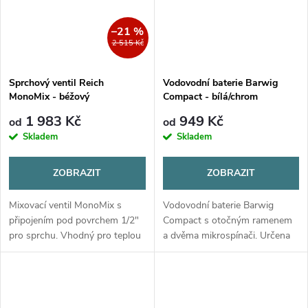
–21 %
2 515 Kč
Sprchový ventil Reich
Vodovodní baterie Barwig
MonoMix - béžový
Compact - bílá/chrom
1 983 Kč
949 Kč
od
od
Skladem
Skladem
ZOBRAZIT
ZOBRAZIT
Mixovací ventil MonoMix s
Vodovodní baterie Barwig
připojením pod povrchem 1/2"
Compact s otočným ramenem
pro sprchu. Vhodný pro teplou
a dvěma mikrospínači. Určena
i studenou vodu, s
pro karavany, max. tlak 3 bar,
mikrospínačem a maximálním
montážní otvor 34 mm.
tlakem 3 bar. Béžová barva