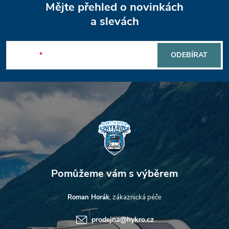
Mějte přehled o novinkách
á
a slevách
p
E-mail
ODEBÍRAT
a
t
í
Roman Horák
prodejna
@
hykro.cz