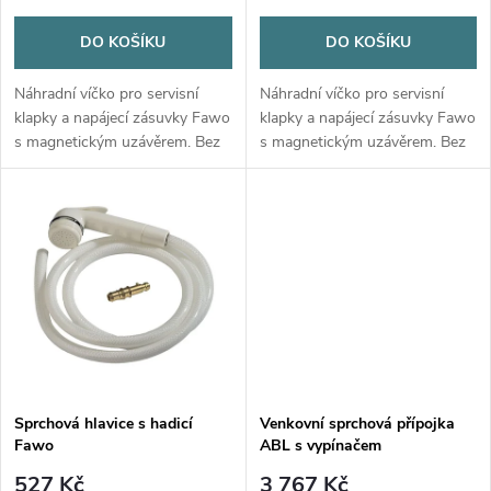
o
o
DO KOŠÍKU
DO KOŠÍKU
d
d
Náhradní víčko pro servisní
Náhradní víčko pro servisní
u
klapky a napájecí zásuvky Fawo
klapky a napájecí zásuvky Fawo
s magnetickým uzávěrem. Bez
s magnetickým uzávěrem. Bez
u
piktogramů. Kompatibilní s
piktogramů. Kompatibilní s
k
modely Fawo od roku 2014.
modely Fawo od roku 2014.
k
Dostupné v barvách bílá, černá
Dostupné v barvách bílá, černá
t
a...
a...
t
ů
ů
Sprchová hlavice s hadicí
Venkovní sprchová přípojka
Fawo
ABL s vypínačem
527 Kč
3 767 Kč