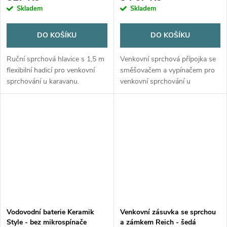
Skladem
Skladem
DO KOŠÍKU
DO KOŠÍKU
Ruční sprchová hlavice s 1,5 m
Venkovní sprchová přípojka se
flexibilní hadicí pro venkovní
směšovačem a vypínačem pro
sprchování u karavanu.
venkovní sprchování u
Dodávána s rychlospojkou pro
karavanu nebo obytného vozu.
rychlé připojení k venkovní
Kompaktní řešení značky ABL s
zásuvce a 2 těsnicími kroužky....
integrovaným směšovačem
teplé a studené...
Vodovodní baterie Keramik
Venkovní zásuvka se sprchou
Style - bez mikrospínače
a zámkem Reich - šedá