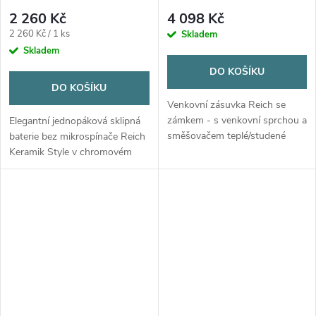
2 260 Kč
4 098 Kč
Měrná
2 260 Kč / 1 ks
Skladem
cena:
Skladem
DO KOŠÍKU
DO KOŠÍKU
Venkovní zásuvka Reich se
zámkem - s venkovní sprchou a
Elegantní jednopáková sklipná
směšovačem teplé/studené
baterie bez mikrospínače Reich
vody. Sprchová baterie
Keramik Style v chromovém
Charisma, hadice Carletta. Pro
provedení pro karavany a
ponorné i tlakové pumpy.
obytné vozy. Nízká montážní
výška 40 mm, odolnost do 6
bar.