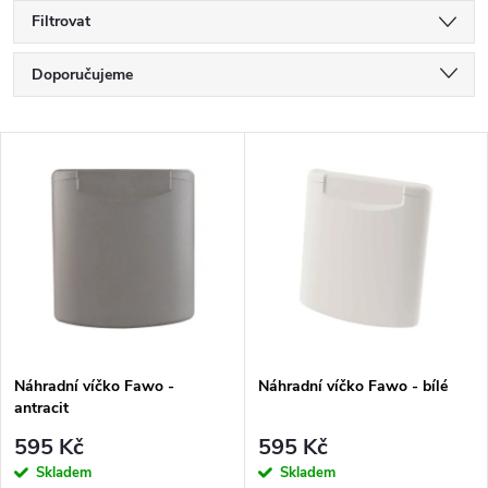
Filtrovat
Ř
Doporučujeme
a
Nejlevnější
V
Nejdražší
z
ý
Nejprodávanější
e
p
Abecedně
n
i
í
s
p
Náhradní víčko Fawo -
Náhradní víčko Fawo - bílé
antracit
p
r
595 Kč
595 Kč
r
Skladem
Skladem