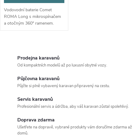
Vodovodní baterie Comet
ROMA Long s mikrospínačem
a otočným 360° ramenem.
Jednopákový ventil s vývodem
22 cm.
O
v
Prodejna karavanů
Od kompaktních modelů až po luxusní obytné vozy.
l
Půjčovna karavanů
á
Půjčte si plně vybavený karavan připravený na cestu.
d
Servis karavanů
a
Profesionální servis a údržba, aby váš karavan zůstal spolehlivý.
c
Doprava zdarma
Ušetřete na dopravě, vybrané produkty vám doručíme zdarma až
í
domů.