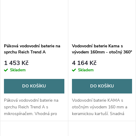
Páková vodovodní baterie na
Vodovodní baterie Kama s
sprchu Reich Trend A
vývodem 160mm - otočný 360°
1 453 Kč
4 164 Kč
Skladem
Skladem
DO KOŠÍKU
DO KOŠÍKU
Páková vodovodní baterie na
Vodovodní baterie KAMA s
sprchu Reich Trend A s
otočným vývodem 160 mm a
mikrospínačem. Vhodná pro
keramickou kartuší. Snadná
montáž na stěnu, instalační
montáž s flexibilními hadicemi
výška do 40 mm, montážní
250 mm, montážní otvor 33
otvor 27 mm.
mm.