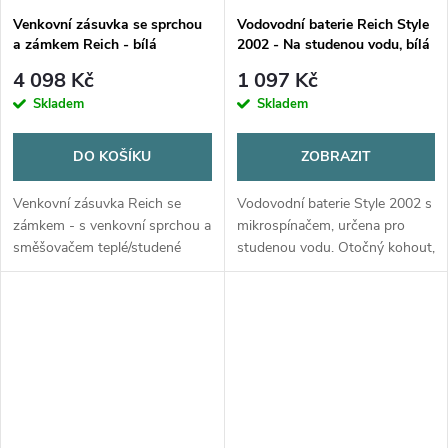
Venkovní zásuvka se sprchou
Vodovodní baterie Reich Style
a zámkem Reich - bílá
2002 - Na studenou vodu, bílá
4 098 Kč
1 097 Kč
Skladem
Skladem
DO KOŠÍKU
ZOBRAZIT
Venkovní zásuvka Reich se
Vodovodní baterie Style 2002 s
zámkem - s venkovní sprchou a
mikrospínačem, určena pro
směšovačem teplé/studené
studenou vodu. Otočný kohout,
vody. Sprchová baterie
bílá barva, vhodná pro různé
Charisma, hadice Carletta. Pro
instalace.
ponorné i tlakové pumpy.