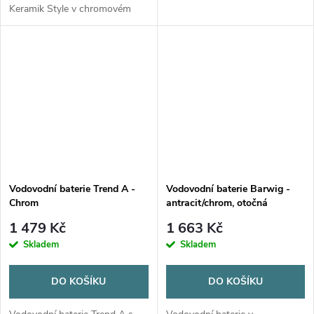
Keramik Style v chromovém
provedení pro karavany a
obytné vozy. Nízká montážní
výška 40 mm, odolnost do 6
bar.
Vodovodní baterie Trend A -
Vodovodní baterie Barwig -
Chrom
antracit/chrom, otočná
1 479 Kč
1 663 Kč
Skladem
Skladem
DO KOŠÍKU
DO KOŠÍKU