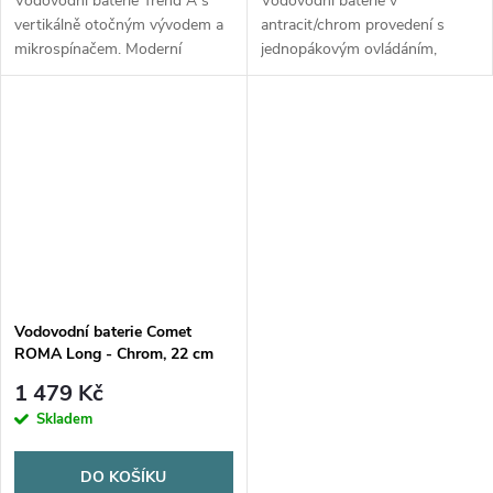
Vodovodní baterie Trend A s
Vodovodní baterie v
vertikálně otočným vývodem a
antracit/chrom provedení s
mikrospínačem. Moderní
jednopákovým ovládáním,
design, max. tlak 3 bar,
odolná vůči horké vodě.
montážní otvor 27 mm.
Vestavná výška 40 mm, max.
tlak 5 bar, otočná do 4 stran.
Vodovodní baterie Comet
ROMA Long - Chrom, 22 cm
1 479 Kč
Skladem
DO KOŠÍKU