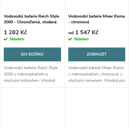
Vodovodní baterie Reich Style
Vodovodní baterie Mixer Roma
2000 - Chrom/černá, studená
- chromová
voda
1 282 Kč
1 547 Kč
od
Skladem
Skladem
DO KOŠÍKU
ZOBRAZIT
Vodovodní baterie Reich Style
Vodovodní baterie Mixer Roma
2000 s mikrospínačem a
s mikrospínačem, chromová, s
otočným kohoutem. Vhodná
otočným ramenem. Vhodná pro
pro studenou vodu, plastová
studenou vodu, montážní otvor
konstrukce v chrom/černé
ø 33 mm, tlak 3 bar.
barvě.