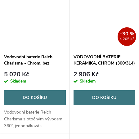
–30 %
4 205 Kč
Vodovodní baterie Reich
VODOVODNÍ BATERIE
Charisma - Chrom, bez
KERAMIKA, CHROM (300/314)
mikrospínače
5 020 Kč
2 906 Kč
Skladem
Skladem
DO KOŠÍKU
DO KOŠÍKU
Vodovodní baterie Reich
Charisma s otočným vývodem
360°, jednopáková s
keramickou kartuší. Vysoce