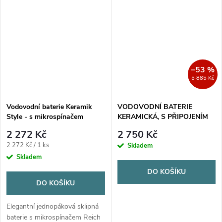
kvalitní, úsporná a bez
mikrospínače.
–53 %
5 885 Kč
Vodovodní baterie Keramik
VODOVODNÍ BATERIE
Style - s mikrospínačem
KERAMICKÁ, S PŘIPOJENÍM
(300/652)
2 272 Kč
2 750 Kč
Měrná
2 272 Kč / 1 ks
Skladem
cena:
Skladem
DO KOŠÍKU
DO KOŠÍKU
Elegantní jednopáková sklipná
baterie s mikrospínačem Reich