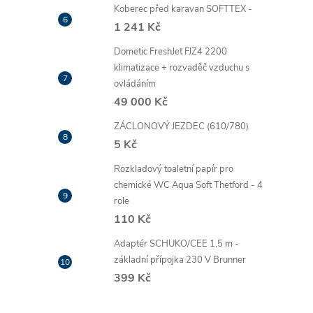
Koberec před karavan SOFTTEX -
1 241 Kč
Dometic FreshJet FJZ4 2200
klimatizace + rozvaděč vzduchu s
ovládáním
49 000 Kč
ZÁCLONOVÝ JEZDEC (610/780)
5 Kč
Rozkladový toaletní papír pro
chemické WC Aqua Soft Thetford - 4
role
110 Kč
Adaptér SCHUKO/CEE 1,5 m -
základní přípojka 230 V Brunner
399 Kč