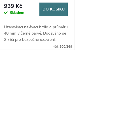
40 MM (300/269)
939 Kč
DO KOŠÍKU
Skladem
Uzamykací nalévací hrdlo o průměru
40 mm v černé barvě. Dodáváno se
2 klíči pro bezpečné uzavření.
Ideální pro karavany a obytná auta.
Kód:
300/269
O
v
á
d