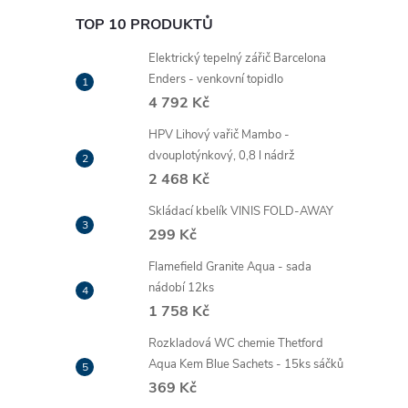
TOP 10 PRODUKTŮ
Elektrický tepelný zářič Barcelona
í
Enders - venkovní topidlo
4 792 Kč
HPV Lihový vařič Mambo -
r
dvouplotýnkový, 0,8 l nádrž
2 468 Kč
Skládací kbelík VINIS FOLD-AWAY
299 Kč
Flamefield Granite Aqua - sada
nádobí 12ks
1 758 Kč
Rozkladová WC chemie Thetford
Aqua Kem Blue Sachets - 15ks sáčků
369 Kč
i