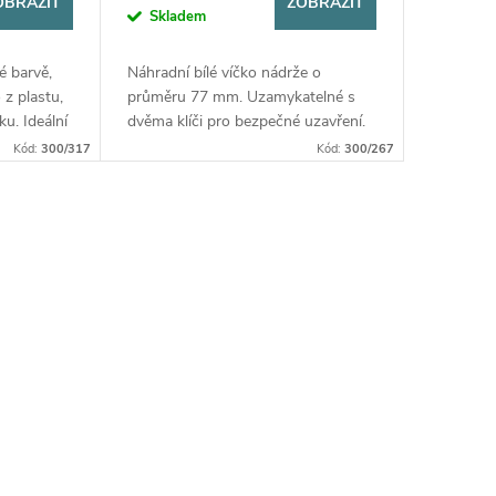
OBRAZIT
ZOBRAZIT
Skladem
é barvě,
Náhradní bílé víčko nádrže o
z plastu,
průměru 77 mm. Uzamykatelné s
u. Ideální
dvěma klíči pro bezpečné uzavření.
Kompatibilní s plnicími hrdly o
Kód:
300/317
Kód:
300/267
průměru 40 mm.