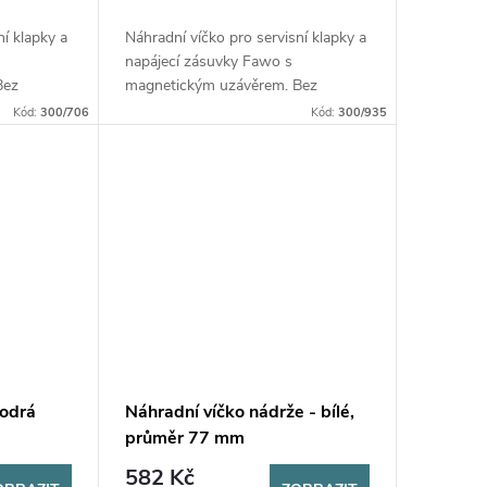
ní klapky a
Náhradní víčko pro servisní klapky a
napájecí zásuvky Fawo s
Bez
magnetickým uzávěrem. Bez
 s modely
piktogramů. Kompatibilní s modely
Kód:
300/706
Kód:
300/935
tupné v
Fawo od roku 2014. Dostupné v
barvách bílá, černá a...
modrá
Náhradní víčko nádrže - bílé,
m
průměr 77 mm
582 Kč