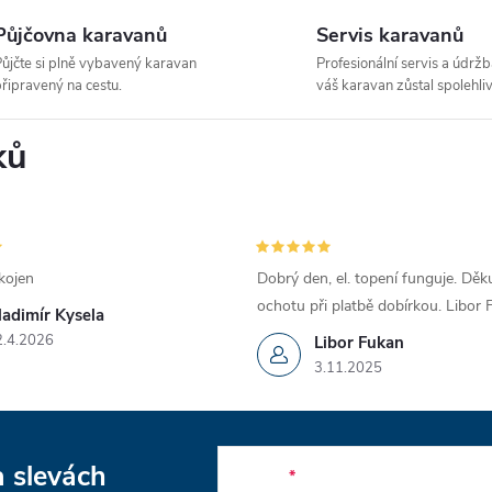
Půjčovna karavanů
Servis karavanů
ůjčte si plně vybavený karavan
Profesionální servis a údržb
řipravený na cestu.
váš karavan zůstal spolehliv
ků
kojen
Dobrý den, el. topení funguje. Děku
ochotu při platbě dobírkou. Libor
ladimír Kysela
2.4.2026
Libor Fukan
3.11.2025
a slevách
E-mail