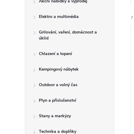
Akční nabídky a výprodej
t
Elektro a multimédia
r
7
a
Grilování, vaření, domácnost a
úklid
n
Chlazení a topení
n
í
Kempingový nábytek
i
í
Outdoor a volný čas
p
Plyn a příslušenství
a
Stany a markýzy
n
Technika a doplňky