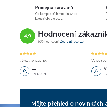
Prodejna karavanů
Od kompaktních modelů až po
P
luxusní obytné vozy.
p
Hodnocení zákazní
4,9
530 hodnocení
Zobrazit recenze
. Бжз. . .ю ю..ю .ю..
Velice spo
....
V
19.4.2026
1
Mějte přehled o novinkách