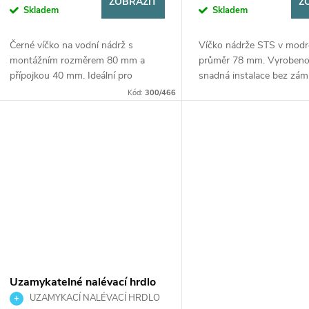
ZOBRAZIT
Z
Skladem
Skladem
Černé víčko na vodní nádrž s
Víčko nádrže STS v modr
montážním rozměrem 80 mm a
průměr 78 mm. Vyrobeno 
přípojkou 40 mm. Ideální pro
snadná instalace bez zámk
instalaci na bok karavanu nebo
pro širokou škálu vozidel.
Kód:
300/466
obytného auta.
Uzamykatelné nalévací hrdlo
40 mm - 2 klíče
UZAMYKACÍ NALÉVACÍ HRDLO