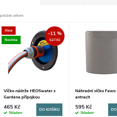
a
položek celkem
z
V
Akce
e
–11 %
ý
Novinka
527 Kč
n
p
p
s
r
p
Víčko nádrže HEOSwater s
Náhradní víčko Fawo 
o
Gardena přípojkou
antracit
r
465 Kč
595 Kč
d
DO KOŠÍKU
DO
Skladem
Skladem