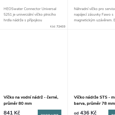
o
u
HEOSwater Connector Universal
Náhradní víčko pro servis
d
5251 je univerzální víčko plnicího
napájecí zásuvky Fawo s
k
hrdla nádrže s přípojkou
magnetickým uzávěrem. 
u
kompatibilní se systémem Gardena.
piktogramů. Kompatibilní
Kód:
72433
t
Umožňuje rychlé, čisté a bezpečné
Fawo od roku 2014. Dos
k
plnění nádrže na...
barvách bílá, černá a...
ů
t
ů
Víčko na vodní nádrž - černé,
Víčko nádrže STS - 
průměr 80 mm
barva, průměr 78 m
841 Kč
436 Kč
od