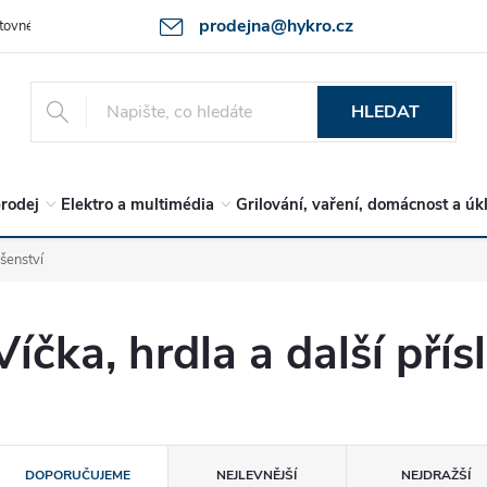
prodejna@hykro.cz
tovné
Ochrana osob. údajů - GDPR
Postup při reklamaci -jak zboží 
HLEDAT
rodej
Elektro a multimédia
Grilování, vaření, domácnost a úk
ušenství
Víčka, hrdla a další přís
Ř
DOPORUČUJEME
NEJLEVNĚJŠÍ
NEJDRAŽŠÍ