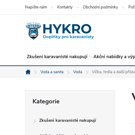
Přejít
Napište nám
Kontakty
Obchodní podmínky
Poš
na
obsah
Zkušení karavanisté nakupují
Akční nabídky a výp
Voda a sanita
Voda
Víčka, hrdla a další přísl
Domů
P
Přeskočit
Kategorie
kategorie
o
Zkušení karavanisté nakupují
s