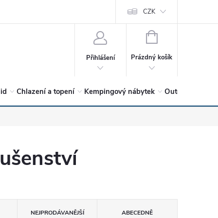
vrátit?
Vítejte v Hykro s.r.o
O společnosti
CZK
Hodnocení obchodu
NÁKUPNÍ
KOŠÍK
Prázdný košík
Přihlášení
lid
Chlazení a topení
Kempingový nábytek
Outdoor a volný
lušenství
NEJPRODÁVANĚJŠÍ
ABECEDNĚ