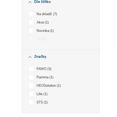
Dle štítku
Na skladě
7
Akce
1
Novinka
1
Tip
0
Značky
FAWO
3
Fiamma
1
l
HEOSolution
1
Lilie
1
STS
1