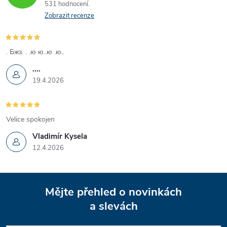
531 hodnocení
Zobrazit recenze
. Бжз. . .ю ю..ю .ю..
....
19.4.2026
Velice spokojen
Vladimír Kysela
12.4.2026
Z
Mějte přehled o novinkách
á
a slevách