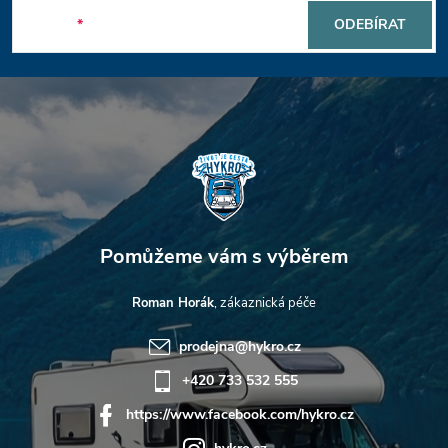
p
E-mail
ODEBÍRAT
a
t
í
Roman Horák
prodejna
@
hykro.cz
+420 733 532 555
https://www.facebook.com/hykro.cz