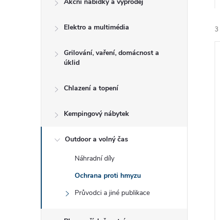
Akční nabídky a výprodej
t
Elektro a multimédia
r
3
a
Grilování, vaření, domácnost a
úklid
n
Chlazení a topení
n
í
Kempingový nábytek
i
í
Outdoor a volný čas
p
Náhradní díly
a
Ochrana proti hmyzu
Průvodci a jiné publikace
n