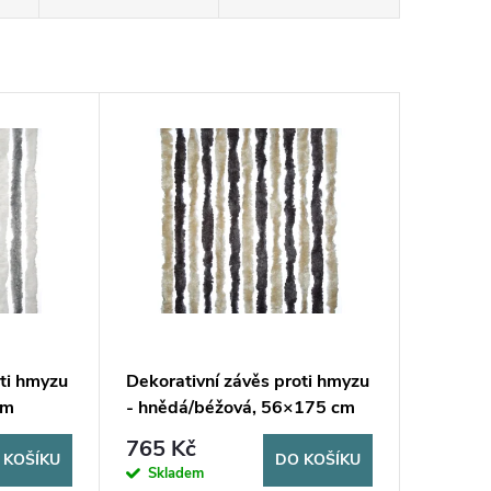
oti hmyzu
Dekorativní závěs proti hmyzu
cm
- hnědá/béžová, 56×175 cm
765 Kč
 KOŠÍKU
DO KOŠÍKU
Skladem