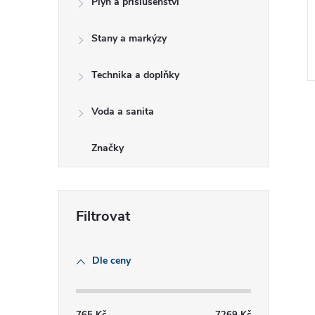
Plyn a příslušenství
e
Stany a markýzy
l
Technika a doplňky
Voda a sanita
Značky
l
Dle ceny