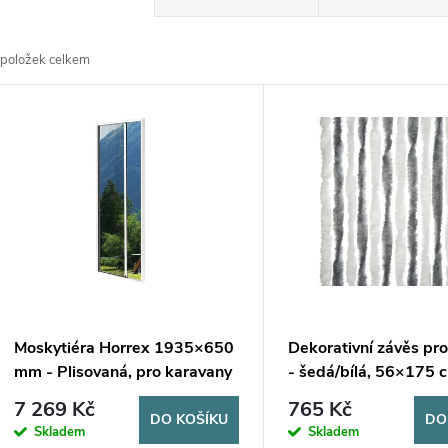
a
položek celkem
z
V
e
ý
n
p
p
s
r
p
Moskytiéra Horrex 1935×650
Dekorativní závěs pr
o
mm - Plisovaná, pro karavany
- šedá/bílá, 56×175 
r
7 269 Kč
765 Kč
d
DO KOŠÍKU
DO
Skladem
Skladem