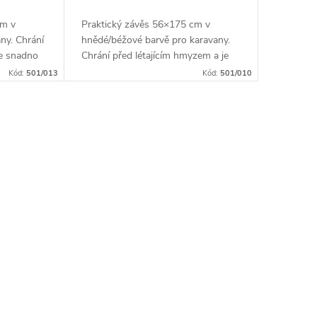
cm v
Praktický závěs 56×175 cm v
any. Chrání
hnědé/béžové barvě pro karavany.
je snadno
Chrání před létajícím hmyzem a je
snadno udržovatelný.
Kód:
501/013
Kód:
501/010