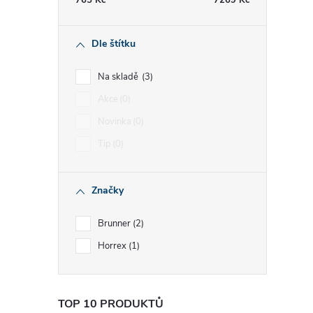
765
Kč
7269
Kč
í
Dle štítku
r
Na skladě
3
Akce
0
Novinka
0
Tip
0
Značky
Brunner
2
Horrex
1
i
TOP 10 PRODUKTŮ