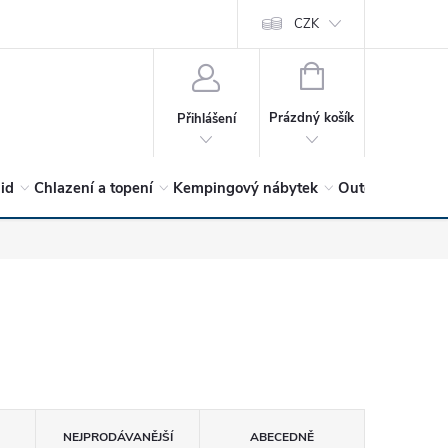
vrátit?
Vítejte v Hykro s.r.o
O společnosti
CZK
Hodnocení obchodu
NÁKUPNÍ
KOŠÍK
Prázdný košík
Přihlášení
lid
Chlazení a topení
Kempingový nábytek
Outdoor a volný
NEJPRODÁVANĚJŠÍ
ABECEDNĚ