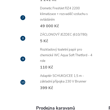
Dometic FreshJet FJZ4 2200
klimatizace + rozvaděč vzduchu s
ovládáním
49 000 Kč
ZÁCLONOVÝ JEZDEC (610/780)
5 Kč
Rozkladový toaletní papír pro
chemické WC Aqua Soft Thetford - 4
role
110 Kč
Adaptér SCHUKO/CEE 1,5 m -
základní přípojka 230 V Brunner
399 Kč
Prodejna karavanů