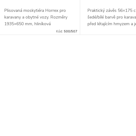
o
u
Plisovaná moskytiéra Horrex pro
Praktický závěs 56×175 
d
karavany a obytné vozy. Rozměry
šedé/bílé barvě pro karav
k
1935×650 mm, hliníková
před létajícím hmyzem a 
u
konstrukce, vestavitelná lišta bez
udržovatelný.
Kód:
500/507
t
šroubů.
k
ů
O
t
v
ů
á
d
a
c