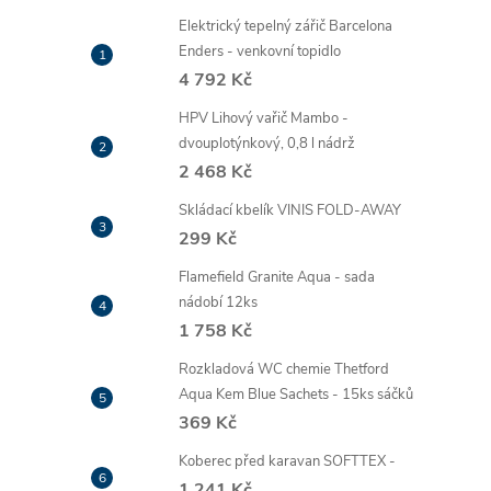
Elektrický tepelný zářič Barcelona
Enders - venkovní topidlo
4 792 Kč
HPV Lihový vařič Mambo -
dvouplotýnkový, 0,8 l nádrž
2 468 Kč
Skládací kbelík VINIS FOLD-AWAY
299 Kč
Flamefield Granite Aqua - sada
nádobí 12ks
1 758 Kč
Rozkladová WC chemie Thetford
Aqua Kem Blue Sachets - 15ks sáčků
369 Kč
Koberec před karavan SOFTTEX -
1 241 Kč