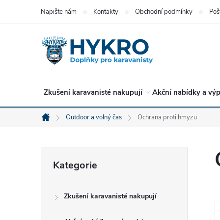
Přejít
Napište nám
Kontakty
Obchodní podmínky
Poš
na
obsah
Zkušení karavanisté nakupují
Akční nabídky a výp
Outdoor a volný čas
Ochrana proti hmyzu
Domů
P
Přeskočit
Kategorie
kategorie
o
Zkušení karavanisté nakupují
s