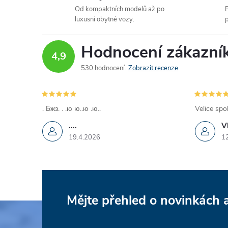
Od kompaktních modelů až po
P
luxusní obytné vozy.
p
Hodnocení zákazní
4,9
530 hodnocení
Zobrazit recenze
. Бжз. . .ю ю..ю .ю..
Velice spo
....
V
19.4.2026
1
Mějte přehled o novinkách
Z