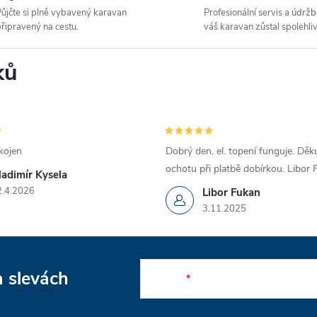
ůjčte si plně vybavený karavan
Profesionální servis a údržb
řipravený na cestu.
váš karavan zůstal spolehliv
ků
kojen
Dobrý den, el. topení funguje. Děku
ochotu při platbě dobírkou. Libor
ladimír Kysela
2.4.2026
Libor Fukan
3.11.2025
a slevách
E-mail