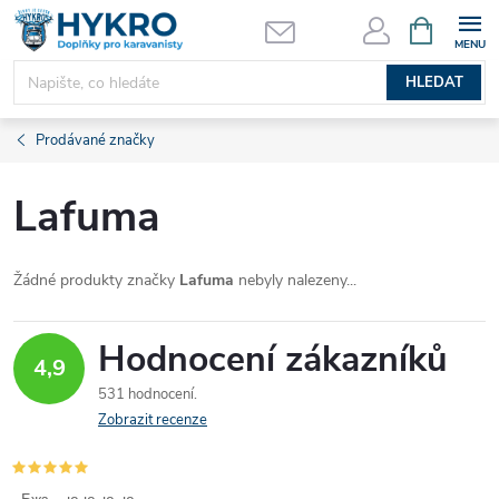
Přejít
NÁKUPNÍ
KOŠÍK
na
obsah
HLEDAT
Prodávané značky
Lafuma
Žádné produkty značky
Lafuma
nebyly nalezeny...
Hodnocení zákazníků
4,9
531 hodnocení
Zobrazit recenze