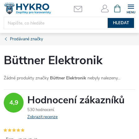
Přejít
NÁKUPNÍ
KOŠÍK
na
obsah
HLEDAT
Prodávané značky
Büttner Elektronik
Žádné produkty značky
Büttner Elektronik
nebyly nalezeny...
Hodnocení zákazníků
4,9
530 hodnocení
Zobrazit recenze