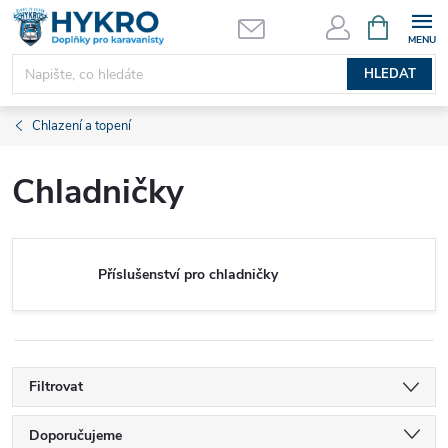
Přejít
NÁKUPNÍ
KOŠÍK
na
obsah
HLEDAT
Chlazení a topení
Chladničky
Příslušenství pro chladničky
Filtrovat
Ř
Doporučujeme