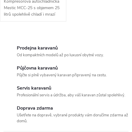
d
Kompresorová autochladnička
u
Mestic MCC-25 s objemem 25
litrů spolehlivě chladí i mrazí
u
bez ohledu na okolní teplotu.
k
Nabízí napájení 12 V, 24 V i 230
k
V, digitální LCD displej,...
O
t
t
v
Prodejna karavanů
ů
Od kompaktních modelů až po luxusní obytné vozy.
ů
l
Půjčovna karavanů
á
Půjčte si plně vybavený karavan připravený na cestu.
d
Servis karavanů
a
Profesionální servis a údržba, aby váš karavan zůstal spolehlivý.
c
Doprava zdarma
Ušetřete na dopravě, vybrané produkty vám doručíme zdarma až
í
domů.