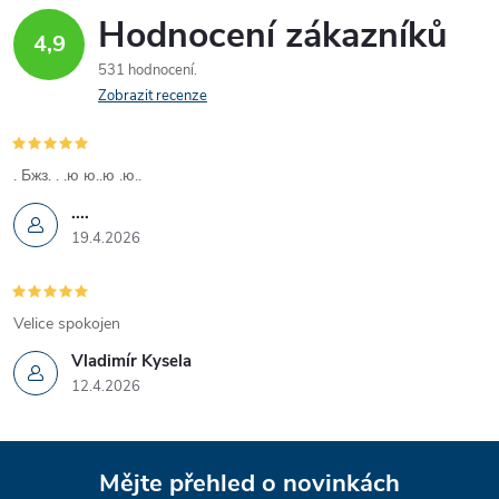
p
Hodnocení zákazníků
r
4,9
531 hodnocení
v
Zobrazit recenze
k
y
. Бжз. . .ю ю..ю .ю..
....
v
19.4.2026
ý
p
Velice spokojen
i
Vladimír Kysela
12.4.2026
s
u
Z
Mějte přehled o novinkách