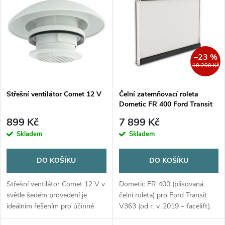
z
ý
Nejprodávanější
e
p
Abecedně
n
i
–23 %
10 290 Kč
í
s
p
Střešní ventilátor Comet 12 V
Čelní zatemňovací roleta
Dometic FR 400 Ford Transit
p
V363
r
899 Kč
7 899 Kč
r
Skladem
Skladem
o
o
DO KOŠÍKU
DO KOŠÍKU
d
d
Střešní ventilátor Comet 12 V v
Dometic FR 400 (plisovaná
u
světle šedém provedení je
čelní roleta) pro Ford Transit
ideálním řešením pro účinné
V363 (od r. v. 2019 – facelift).
u
větrání karavanů, obytných
Praktické zatemňovací a