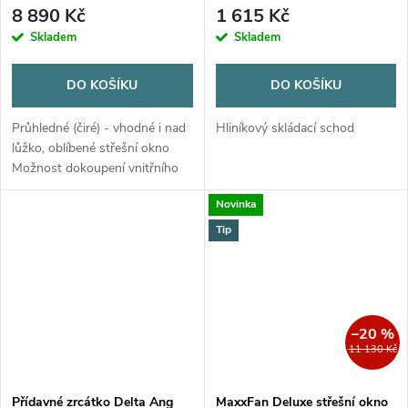
s ventilátorem - čiré
8 890 Kč
1 615 Kč
Skladem
Skladem
DO KOŠÍKU
DO KOŠÍKU
Průhledné (čiré) - vhodné i nad
Hliníkový skládací schod
lůžko, oblíbené střešní okno
Možnost dokoupení vnitřního
krycího rámečku s LED
Novinka
osvětlením, nebo bez.
Tip
–20 %
11 130 Kč
Přídavné zrcátko Delta Ang
MaxxFan Deluxe střešní okno