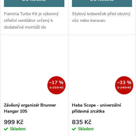
Fiamma Turbo Kit je výkonný
Stylový kobereček před obytný
střešní ventilátor určený k
vůz nebo karavan.
dodatečné montáži do
střešních oken karavanu nebo
obytného vozu. Díky
teleskopickému upínacímu
systému jej snadno...
–17 %
–33 %
1 215 Kč
1 249 Kč
Závěsný organizér Brunner
Haba Scope - univerzální
Hangar 10S
přídavná zrcátka
999 Kč
835 Kč
Skladem
Skladem