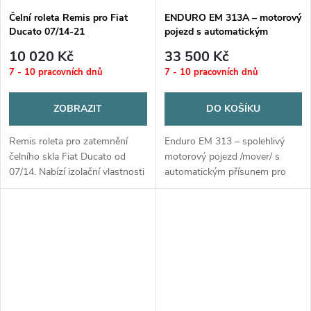
Čelní roleta Remis pro Fiat
ENDURO EM 313A – motorový
Ducato 07/14-21
pojezd s automatickým
přísunem
10 020 Kč
33 500 Kč
7 - 10 pracovních dnů
7 - 10 pracovních dnů
ZOBRAZIT
DO KOŠÍKU
Remis roleta pro zatemnění
Enduro EM 313 – spolehlivý
čelního skla Fiat Ducato od
motorový pojezd /mover/ s
07/14. Nabízí izolační vlastnosti
automatickým přísunem pro
a přesné rozměry pro daný
karavany do 1 900 kg.
model.
Kompaktní konstrukce, dálkové
ovládání, odolnost proti vodě.