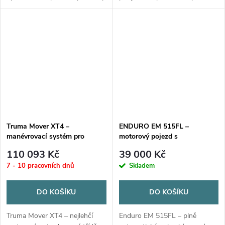
zajišťuje nepřetržitou výměnu
vozy a přívěsy do 2 250 kg.
vzduchu bez nutnosti otevírat
Umožňuje přesné manévrování
okna. Varianta SKU
i na nejužších místech, otočení
9620005072...
na místě až o...
Truma Mover XT4 –
ENDURO EM 515FL –
manévrovací systém pro
motorový pojezd s
dvounápravové karavany do 3
automatickým přísunem
110 093 Kč
39 000 Kč
100 kg
7 - 10 pracovních dnů
Skladem
DO KOŠÍKU
DO KOŠÍKU
Truma Mover XT4 – nejlehčí
Enduro EM 515FL – plně