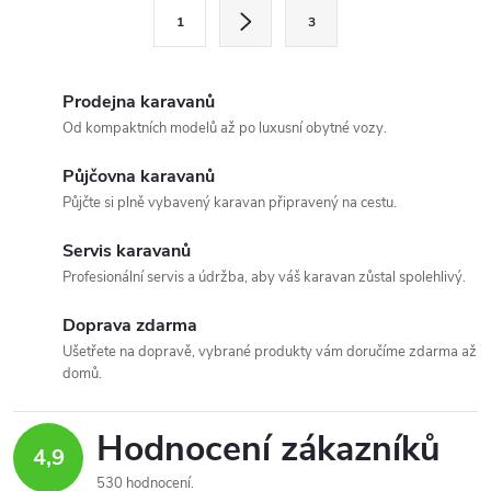
l
S
1
3
t
á
r
d
á
Prodejna karavanů
a
n
Od kompaktních modelů až po luxusní obytné vozy.
k
c
Půjčovna karavanů
o
Půjčte si plně vybavený karavan připravený na cestu.
í
v
á
Servis karavanů
p
Profesionální servis a údržba, aby váš karavan zůstal spolehlivý.
n
r
í
Doprava zdarma
v
Ušetřete na dopravě, vybrané produkty vám doručíme zdarma až
domů.
k
y
Hodnocení zákazníků
4,9
v
530 hodnocení