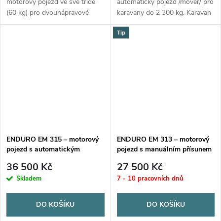
motorový pojezd ve své třídě
automatický pojezd /mover/ pro
(60 kg) pro dvounápravové
karavany do 2 300 kg. Karavan
karavany do 3 100 kg.
na místě a vyvážený do 2
Tip
Bezkartáčové motory, elektrický
minut! Vodováha, soft
přísuv, 5 let záruka.
start/stop, 16 cm/s.
ENDURO EM 315 – motorový
ENDURO EM 313 – motorový
pojezd s automatickým
pojezd s manuálním přísunem
přísunem
36 500 Kč
27 500 Kč
Skladem
7 - 10 pracovních dnů
DO KOŠÍKU
DO KOŠÍKU