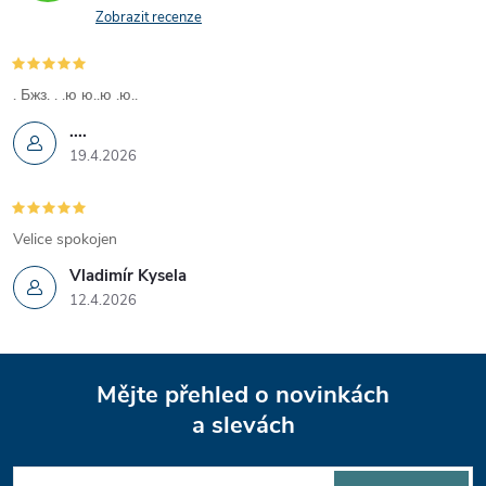
Zobrazit recenze
ý
p
. Бжз. . .ю ю..ю .ю..
i
....
19.4.2026
s
u
Velice spokojen
Vladimír Kysela
12.4.2026
Z
Mějte přehled o novinkách
á
a slevách