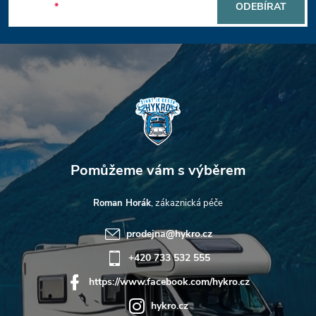
p
E-mail
ODEBÍRAT
a
t
í
Roman Horák
prodejna
@
hykro.cz
+420 733 532 555
https://www.facebook.com/hykro.cz
hykro.cz