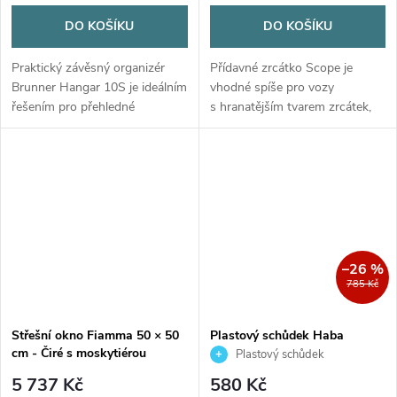
DO KOŠÍKU
DO KOŠÍKU
Praktický závěsný organizér
Přídavné zrcátko Scope je
Brunner Hangar 10S je ideálním
vhodné spíše pro vozy
řešením pro přehledné
s hranatějším tvarem zrcátek,
uspořádání prostoru ve vašem
ze zrcátek modernějších vozů
předstanu, karavanu či
s různě zkosenými hranami má
obytném autě. Nabízí 10
tendenci sklouzávat. Součástí...
uzavíratelných...
–26 %
785 Kč
Střešní okno Fiamma 50 × 50
Plastový schůdek Haba
cm - Čiré s moskytiérou
Auckland
Plastový schůdek
5 737 Kč
580 Kč