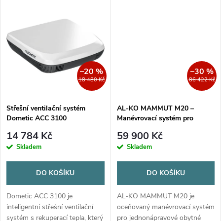
k
vozů i dodávek. Zajišťuje průtok
izolační řešení pro čelní sklo
k
vzduchu až 60 m³/h, pracuje
vašeho obytného vozu....
t
při...
t
ů
ů
–20 %
–30 %
18 480 Kč
86 422 Kč
Střešní ventilační systém
AL-KO MAMMUT M20 –
Dometic ACC 3100
Manévrovací systém pro
jednonápravové přívěsy
14 784 Kč
59 900 Kč
Skladem
Skladem
DO KOŠÍKU
DO KOŠÍKU
Dometic ACC 3100 je
AL-KO MAMMUT M20 je
inteligentní střešní ventilační
oceňovaný manévrovací systém
systém s rekuperací tepla, který
pro jednonápravové obytné