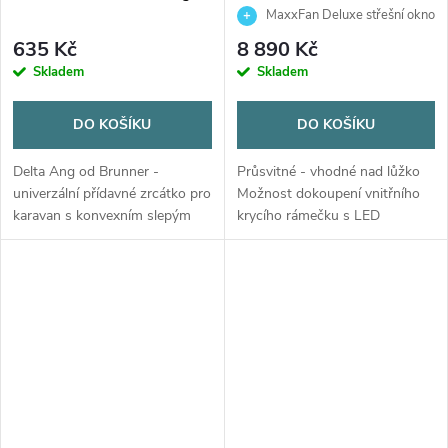
s ventilátorem - kouřové
MaxxFan Deluxe střešní okno
s ventilátorem - kouřové
635 Kč
8 890 Kč
Skladem
Skladem
DO KOŠÍKU
DO KOŠÍKU
Delta Ang od Brunner -
Průsvitné - vhodné nad lůžko
univerzální přídavné zrcátko pro
Možnost dokoupení vnitřního
karavan s konvexním slepým
krycího rámečku s LED
úhlem. Snadná montáž
osvětlením, nebo bez.
gumovými pásky.