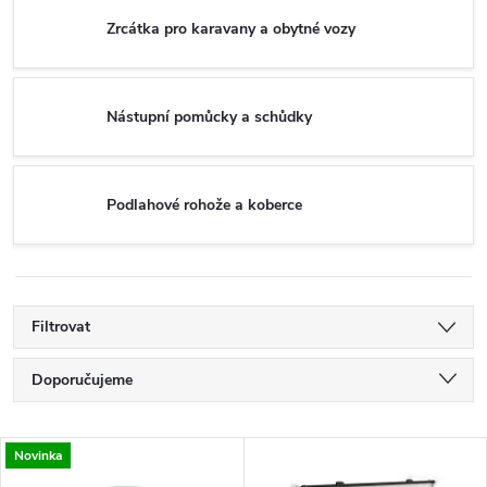
Zrcátka pro karavany a obytné vozy
Nástupní pomůcky a schůdky
Podlahové rohože a koberce
Filtrovat
Ř
Doporučujeme
a
Nejlevnější
V
Novinka
Nejdražší