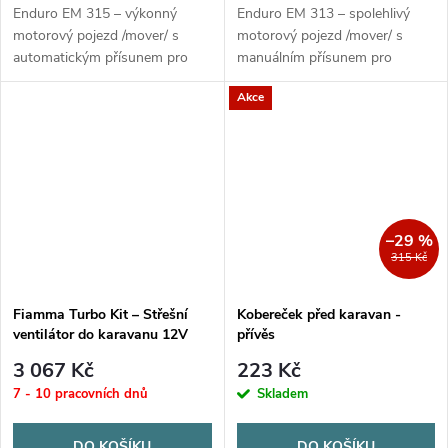
Enduro EM 315 – výkonný
Enduro EM 313 – spolehlivý
motorový pojezd /mover/ s
motorový pojezd /mover/ s
automatickým přísunem pro
manuálním přísunem pro
karavany do 2 100 kg (4
karavany do 1 900 kg.
Akce
motory až 3 000 kg). Rychlost
Kompaktní konstrukce, dálkové
14 cm/s, soft start/stop.
ovládání, odolnost proti vodě
–29 %
315 Kč
Fiamma Turbo Kit – Střešní
Kobereček před karavan -
ventilátor do karavanu 12V
přívěs
3 067 Kč
223 Kč
7 - 10 pracovních dnů
Skladem
DO KOŠÍKU
DO KOŠÍKU