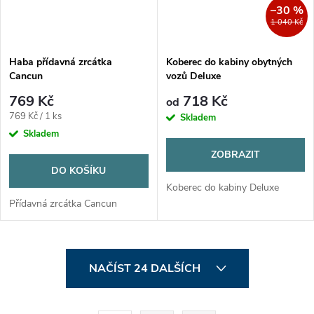
–30 %
1 040 Kč
Haba přídavná zrcátka
Koberec do kabiny obytných
Cancun
vozů Deluxe
769 Kč
718 Kč
od
Měrná
769 Kč / 1 ks
Skladem
cena:
Skladem
ZOBRAZIT
DO KOŠÍKU
Koberec do kabiny Deluxe
Přídavná zrcátka Cancun
O
NAČÍST 24 DALŠÍCH
v