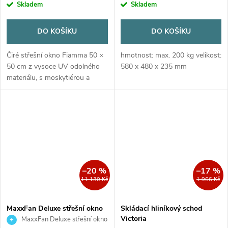
Skladem
Skladem
DO KOŠÍKU
DO KOŠÍKU
Čiré střešní okno Fiamma 50 ×
hmotnost: max. 200 kg velikost:
50 cm z vysoce UV odolného
580 x 480 x 235 mm
materiálu, s moskytiérou a
trvalým odvětráváním.
–20 %
–17 %
11 130 Kč
1 966 Kč
MaxxFan Deluxe střešní okno
Skládací hliníkový schod
s ventilátorem - čiré
Victoria
MaxxFan Deluxe střešní okno