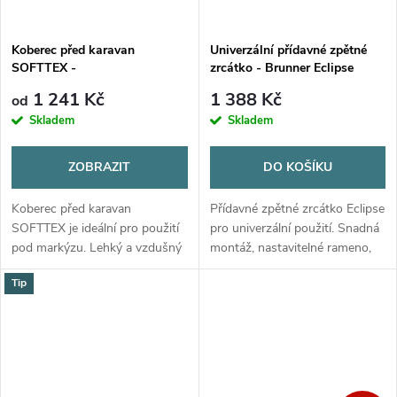
Koberec před karavan
Univerzální přídavné zpětné
SOFTTEX -
zrcátko - Brunner Eclipse
1 241 Kč
1 388 Kč
od
Skladem
Skladem
ZOBRAZIT
DO KOŠÍKU
Koberec před karavan
Přídavné zpětné zrcátko Eclipse
SOFTTEX je ideální pro použití
pro univerzální použití. Snadná
pod markýzu. Lehký a vzdušný
montáž, nastavitelné rameno,
pěnový koberec je dodáván v
cena za 1 kus.
Tip
praktické, přenosné tašce.
Rozměr 250x500cm, šedý