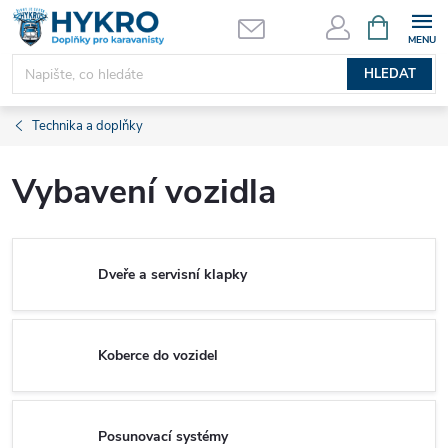
Přejít
NÁKUPNÍ
KOŠÍK
na
obsah
HLEDAT
Technika a doplňky
Vybavení vozidla
Dveře a servisní klapky
Koberce do vozidel
Posunovací systémy