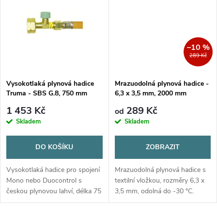
t
t
ů
ů
–10 %
289 Kč
Vysokotlaká plynová hadice
Mrazuodolná plynová hadice -
Truma - SBS G.8, 750 mm
6,3 x 3,5 mm, 2000 mm
1 453 Kč
289 Kč
od
Skladem
Skladem
DO KOŠÍKU
ZOBRAZIT
Vysokotlaká hadice pro spojení
Mrazuodolná plynová hadice s
Mono nebo Duocontrol s
textilní vložkou, rozměry 6,3 x
českou plynovou lahví, délka 75
3,5 mm, odolná do -30 °C.
cm, vybavena ochranou proti
Délka 2000 mm, max. tlak 10
prasknutí SBS.
bar.