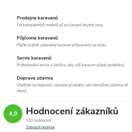
O
v
Prodejna karavanů
Od kompaktních modelů až po luxusní obytné vozy.
l
Půjčovna karavanů
á
Půjčte si plně vybavený karavan připravený na cestu.
d
Servis karavanů
a
Profesionální servis a údržba, aby váš karavan zůstal spolehlivý.
c
Doprava zdarma
Ušetřete na dopravě, vybrané produkty vám doručíme zdarma až
í
domů.
p
Hodnocení zákazníků
r
4,9
530 hodnocení
v
Zobrazit recenze