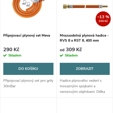
e
p
Abecedně
n
i
–13 %
336 Kč
í
s
p
Připojovací plynový set Meva
Mrazuodolná plynová hadice -
RVS 8 x RST 8, 400 mm
p
r
290 Kč
309 Kč
od
r
Skladem
Skladem
o
o
DO KOŠÍKU
ZOBRAZIT
d
d
Připojovací plynový set pro grily
Hadice plynového vedení s
u
30mBar
mosaznými spojkami a
nerezovými objímkami. Délka
u
400 mm, mrazuodolná do -30
k
°C, max. tlak 10 bar.
k