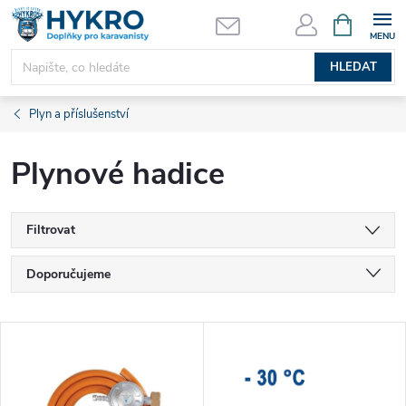
Přejít
NÁKUPNÍ
KOŠÍK
na
obsah
HLEDAT
Plyn a příslušenství
Plynové hadice
Filtrovat
Ř
Doporučujeme
a
Nejlevnější
V
Nejdražší
z
ý
Nejprodávanější