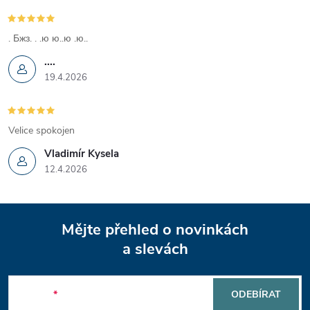
k
y
. Бжз. . .ю ю..ю .ю..
....
v
19.4.2026
ý
p
Velice spokojen
i
Vladimír Kysela
12.4.2026
s
u
Z
Mějte přehled o novinkách
á
a slevách
p
E-mail
ODEBÍRAT