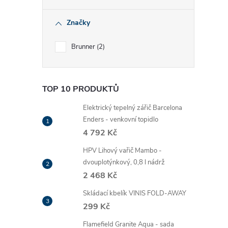
Značky
Brunner
2
TOP 10 PRODUKTŮ
Elektrický tepelný zářič Barcelona
Enders - venkovní topidlo
4 792 Kč
HPV Lihový vařič Mambo -
dvouplotýnkový, 0,8 l nádrž
2 468 Kč
Skládací kbelík VINIS FOLD-AWAY
299 Kč
Flamefield Granite Aqua - sada