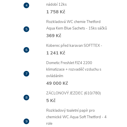
nádobí 12ks
1 758 Kč
Rozkladová WC chemie Thetford
Aqua Kem Blue Sachets - 15ks sáčků
369 Kč
Koberec před karavan SOFTTEX -
1 241 Kč
Dometic FreshJet FJZ4 2200
klimatizace + rozvaděč vzduchu s
ovládáním
49 000 Kč
ZÁCLONOVÝ JEZDEC (610/780)
5 Kč
Rozkladový toaletní papír pro
chemické WC Aqua Soft Thetford - 4
role