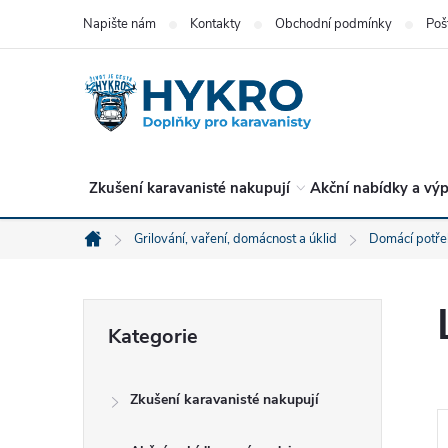
Přejít
Napište nám
Kontakty
Obchodní podmínky
Poš
na
obsah
Zkušení karavanisté nakupují
Akční nabídky a výp
Grilování, vaření, domácnost a úklid
Domácí potře
Domů
P
Přeskočit
Kategorie
kategorie
o
Zkušení karavanisté nakupují
s