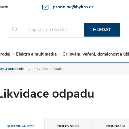
prodejna@hykro.cz
tovné
Ochrana osob. údajů - GDPR
Postup při reklamaci -jak zboží 
HLEDAT
rodej
Elektro a multimédia
Grilování, vaření, domácnost a úk
by a pomocníci
Likvidace odpadu
Likvidace odpadu
Ř
DOPORUČUJEME
NEJLEVNĚJŠÍ
NEJDRAŽŠÍ