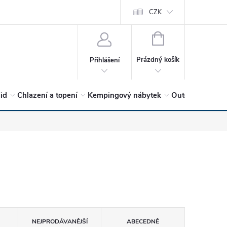
vrátit?
Vítejte v Hykro s.r.o
O společnosti
CZK
Hodnocení obchodu
NÁKUPNÍ
KOŠÍK
Prázdný košík
Přihlášení
lid
Chlazení a topení
Kempingový nábytek
Outdoor a volný
NEJPRODÁVANĚJŠÍ
ABECEDNĚ