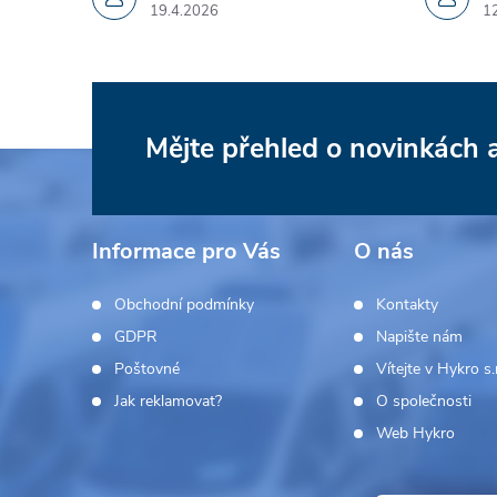
19.4.2026
1
Mějte přehled o novinkách
Z
á
Informace pro Vás
O nás
p
Obchodní podmínky
Kontakty
a
GDPR
Napište nám
Poštovné
Vítejte v Hykro s.r
t
Jak reklamovat?
O společnosti
í
Web Hykro