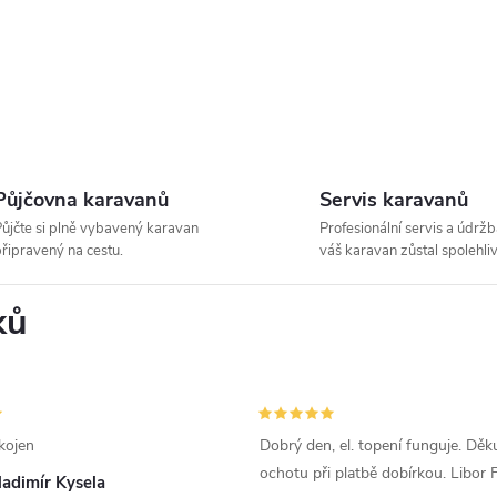
Půjčovna karavanů
Servis karavanů
ůjčte si plně vybavený karavan
Profesionální servis a údržb
řipravený na cestu.
váš karavan zůstal spolehliv
ků
kojen
Dobrý den, el. topení funguje. Děku
ochotu při platbě dobírkou. Libor
ladimír Kysela