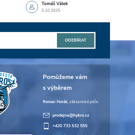
Tomáš Válek
5.10.2025
ODEBÍRAT
Roman Horák
prodejna
@
hykro.cz
+420 733 532 555