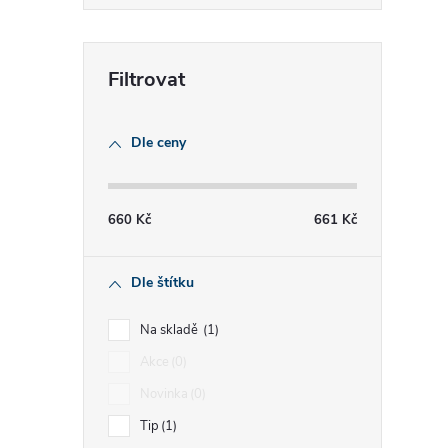
í
r
Dle ceny
660
Kč
661
Kč
Dle štítku
Na skladě
1
Akce
0
i
Novinka
0
Tip
1