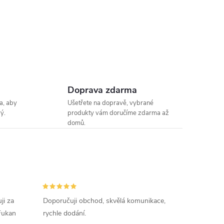
Doprava zdarma
a, aby
Ušetřete na dopravě, vybrané
ý.
produkty vám doručíme zdarma až
domů.
ji za
Doporučuji obchod, skvělá komunikace,
 Fukan
rychle dodání.