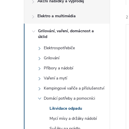
Akční nabídky a výprodej
t
Elektro a multimédia
r
2
a
Grilování, vaření, domácnost a
úklid
n
Elektrospotřebiče
Grilování
n
í
Příbory a nádobí
i
í
Vaření a mytí
Kempingové vařiče a příslušenství
p
Domácí potřeby a pomocníci
a
Likvidace odpadu
n
Mycí mísy a držáky nádobí
Sušáky na prádlo