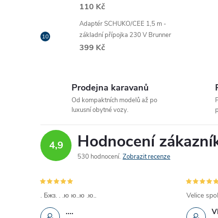
110 Kč
Adaptér SCHUKO/CEE 1,5 m -
základní přípojka 230 V Brunner
399 Kč
Prodejna karavanů
Od kompaktních modelů až po
P
luxusní obytné vozy.
p
Hodnocení zákazní
4,9
530 hodnocení
Zobrazit recenze
. Бжз. . .ю ю..ю .ю..
Velice spo
....
V