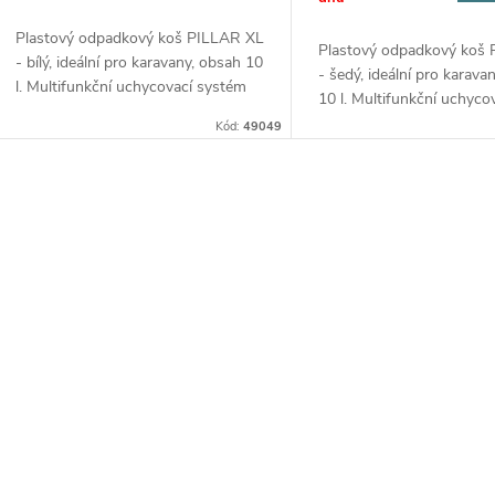
o
u
Plastový odpadkový koš PILLAR XL
d
Plastový odpadkový koš
- bílý, ideální pro karavany, obsah 10
- šedý, ideální pro karava
k
l. Multifunkční uchycovací systém
10 l. Multifunkční uchyco
u
pro snadnou instalaci.
systém pro snadnou instal
Kód:
49049
t
k
ů
O
t
v
ů
á
d
a
c