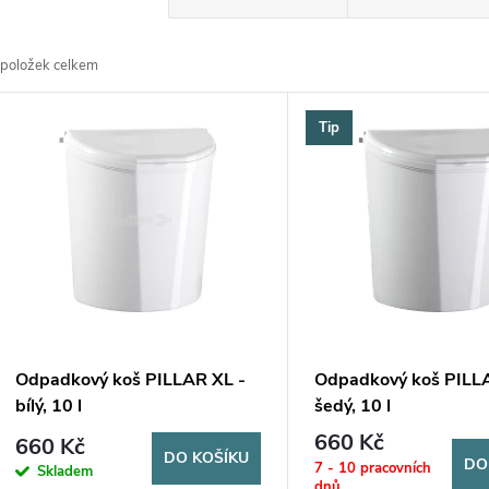
a
položek celkem
z
V
Tip
e
ý
n
p
p
s
r
p
Odpadkový koš PILLAR XL -
Odpadkový koš PILL
o
bílý, 10 l
šedý, 10 l
r
660 Kč
660 Kč
d
DO KOŠÍKU
DO
7 - 10 pracovních
Skladem
dnů