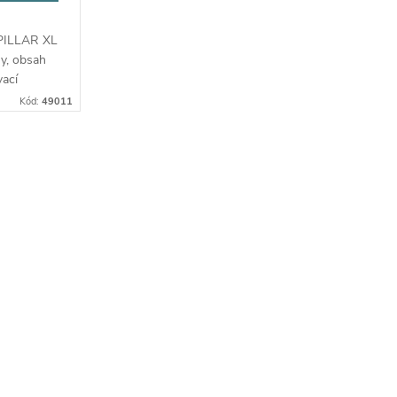
 PILLAR XL
ny, obsah
vací
aci.
Kód:
49011