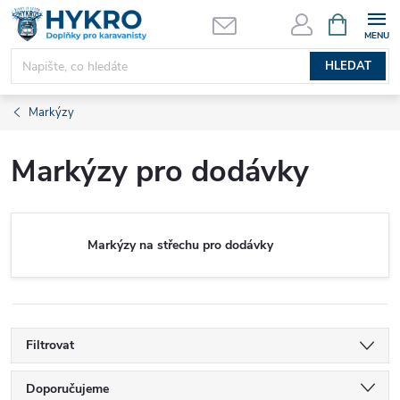
Přejít
NÁKUPNÍ
KOŠÍK
na
obsah
HLEDAT
Markýzy
Markýzy pro dodávky
Markýzy na střechu pro dodávky
Filtrovat
Ř
Doporučujeme