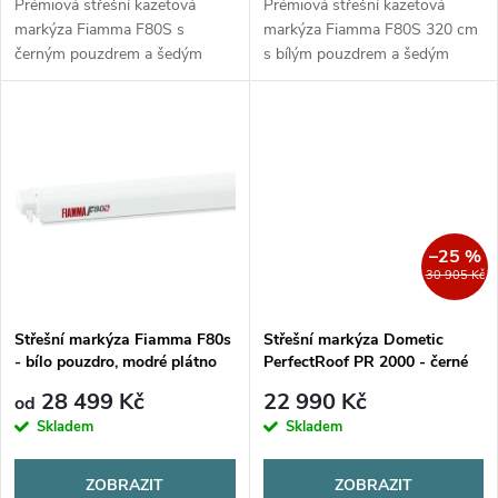
d
Prémiová střešní kazetová
Prémiová střešní kazetová
u
markýza Fiamma F80S s
markýza Fiamma F80S 320 cm
černým pouzdrem a šedým
s bílým pouzdrem a šedým
u
plátnem Royal Grey. Trojitá
plátnem Royal Grey. Trojitá
k
kederschina, dvojitá LED
kederschina, dvojitá LED
k
příprava, výsuv 250 cm. Ideální
příprava, výsuv 250 cm. Ideální
t
pro obytné vozy a...
pro obytné...
t
ů
ů
–25 %
30 905 Kč
Střešní markýza Fiamma F80s
Střešní markýza Dometic
- bílo pouzdro, modré plátno
PerfectRoof PR 2000 - černé
pouzdro, šedé plátno
28 499 Kč
22 990 Kč
od
Skladem
Skladem
ZOBRAZIT
ZOBRAZIT