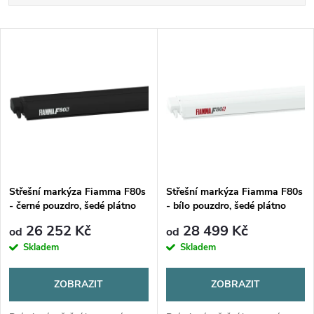
a
Nejlevnější
V
Nejdražší
z
ý
Nejprodávanější
e
p
Abecedně
n
i
í
s
p
Střešní markýza Fiamma F80s
Střešní markýza Fiamma F80s
- černé pouzdro, šedé plátno
- bílo pouzdro, šedé plátno
p
r
26 252 Kč
28 499 Kč
od
od
r
Skladem
Skladem
o
o
ZOBRAZIT
ZOBRAZIT
d