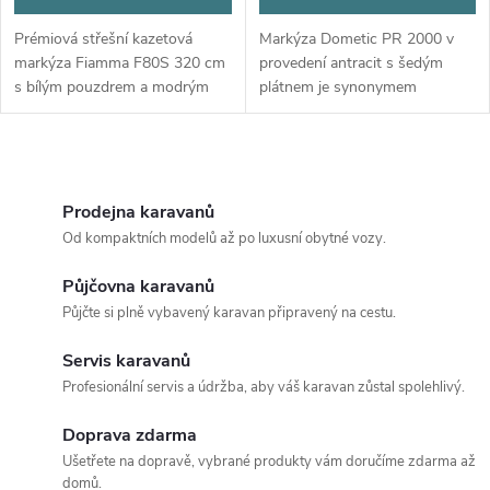
Prémiová střešní kazetová
Markýza Dometic PR 2000 v
markýza Fiamma F80S 320 cm
provedení antracit s šedým
s bílým pouzdrem a modrým
plátnem je synonymem
plátnem Royal Blue. Trojitá
kompaktnosti, nízké hmotnosti
kederschina, dvojitá LED
a maximální spolehlivosti při
příprava, výsuv 250 cm. Ideální
cestování. Ať už jezdíte s
O
pro obytné...
kastenwagenem,...
v
Prodejna karavanů
Od kompaktních modelů až po luxusní obytné vozy.
l
Půjčovna karavanů
á
Půjčte si plně vybavený karavan připravený na cestu.
d
Servis karavanů
a
Profesionální servis a údržba, aby váš karavan zůstal spolehlivý.
c
Doprava zdarma
Ušetřete na dopravě, vybrané produkty vám doručíme zdarma až
í
domů.