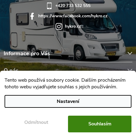
+420 733 532 555
https://www.facebook.com/hykro.cz
hykro.cz
Informace pro Vás
O nás
Tento web používá soubory cookie. Dalším procházením
tohoto webu vyjadřujete souhlas s jejich používáním.
Hodnocení obchodu
Nastavení
Copyright 2026
Karavany Hykro
. Všechna práva vyhrazena.
Upravit
nastavení cookies
Odmítnout
Souhlasím
Vytvořil Shoptet