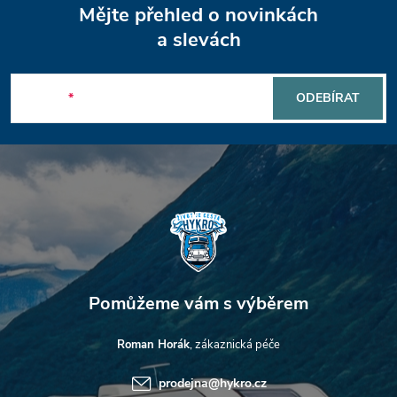
Z
Mějte přehled o novinkách
á
a slevách
p
E-mail
ODEBÍRAT
a
t
í
Roman Horák
prodejna
@
hykro.cz