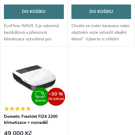
o
o
DO KOŠÍKU
DO KOŠÍKU
d
d
EcoFlow WAVE 3 je výkonná,
Chcete ve svém karavanu nebo
u
bezdrátová a přenosná
obytném voze vytvořit ideální
klimatizace vytvořená pro
klima? Vyberte si střešní
u
outdoorové nadšence, kteří
klimatizaci Mestic RTA-
k
oceňují výkon, flexibilitu a
2500L! Střešní
k
pohodlí. Díky chladicímu
klimatizace chladí, topí a...
t
výkonu 6100 BTU a...
t
ů
ů
–30 %
ZDARMA
70 190 Kč
ZDARMA
Dometic FreshJet FJZ4 2200
klimatizace + rozvaděč
vzduchu s ovládáním
49 000 Kč