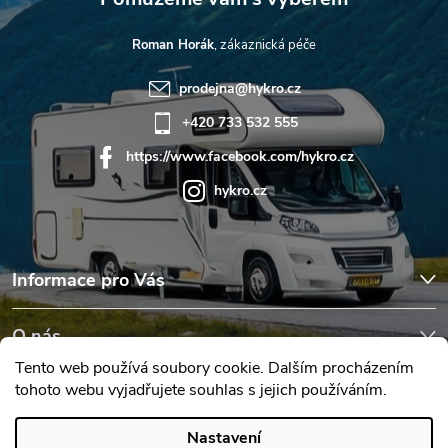
Roman Horák
prodejna
@
hykro.cz
+420 733 532 555
https://www.facebook.com/hykro.cz
hykro.cz
Informace pro Vás
O nás
Tento web používá soubory cookie. Dalším procházením
tohoto webu vyjadřujete souhlas s jejich používáním.
Hodnocení obchodu
Nastavení