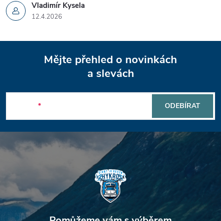
i
Vladimír Kysela
12.4.2026
s
u
Z
Mějte přehled o novinkách
á
a slevách
p
E-mail
ODEBÍRAT
a
t
í