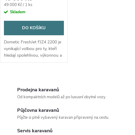
Měrná
49 000 Kč / 1 ks
cena:
Skladem
DO KOŠÍKU
Dometic FreshJet FJZ4 2200 je
vynikající volbou pro ty, kteří
hledají spolehlivou, výkonnou a
tichou klimatizaci pro své
mobilní vozidlo. Je ideální pro
vozidla do délky 7...
O
v
Prodejna karavanů
Od kompaktních modelů až po luxusní obytné vozy.
l
Půjčovna karavanů
á
Půjčte si plně vybavený karavan připravený na cestu.
d
Servis karavanů