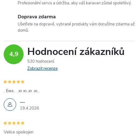
a
Profesionální servis a údržba, aby váš karavan zůstal spolehlivý.
c
Doprava zdarma
Ušetřete na dopravě, vybrané produkty vám doručíme zdarma až
í
domů.
p
Hodnocení zákazníků
r
4,9
530 hodnocení
v
Zobrazit recenze
k
y
. Бжз. . .ю ю..ю .ю..
....
v
19.4.2026
ý
p
Velice spokojen