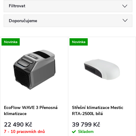
Filtrovat
Ř
Doporučujeme
a
Nejlevnější
V
Novinka
Novinka
Nejdražší
z
ý
Nejprodávanější
e
p
Abecedně
n
i
í
s
p
EcoFlow WAVE 3 Přenosná
Střešní klimatizace Mestic
klimatizace
RTA-2500L bílá
p
r
22 490 Kč
39 799 Kč
r
7 - 10 pracovních dnů
Skladem