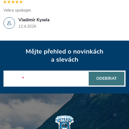
Velice spokojen
Vladimír Kysela
12.4.2026
Z
Mějte přehled o novinkách
á
a slevách
p
E-mail
ODEBÍRAT
a
t
í