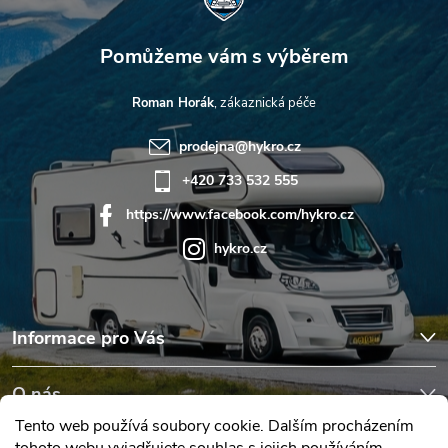
Roman Horák
prodejna
@
hykro.cz
+420 733 532 555
https://www.facebook.com/hykro.cz
hykro.cz
Informace pro Vás
O nás
Tento web používá soubory cookie. Dalším procházením