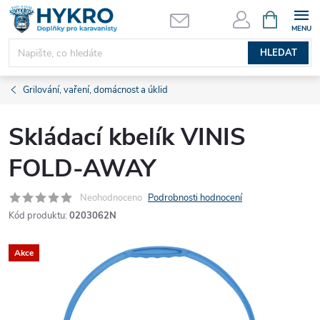
Přejít
NÁKUPNÍ
KOŠÍK
na
obsah
HLEDAT
Grilování, vaření, domácnost a úklid
Skládací kbelík VINIS
FOLD-AWAY
Neohodnoceno
Podrobnosti hodnocení
Kód produktu:
0203062N
Akce