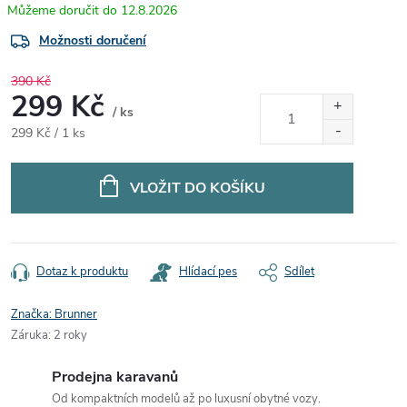
12.8.2026
Možnosti doručení
390 Kč
299 Kč
/ ks
Měrná
299 Kč / 1 ks
cena:
VLOŽIT DO KOŠÍKU
Dotaz k produktu
Hlídací pes
Sdílet
Značka:
Brunner
Záruka
:
2 roky
Prodejna karavanů
Od kompaktních modelů až po luxusní obytné vozy.