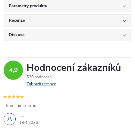
Parametry produktu
Recenze
Diskuse
Hodnocení zákazníků
4,9
530 hodnocení
Zobrazit recenze
. Бжз. . .ю ю..ю .ю..
....
19.4.2026