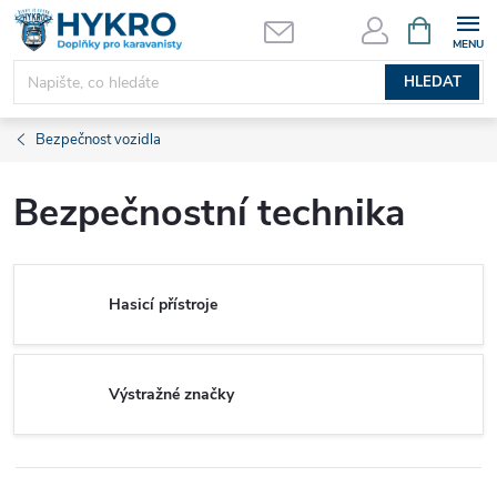
Přejít
NÁKUPNÍ
KOŠÍK
na
obsah
HLEDAT
Bezpečnost vozidla
Bezpečnostní technika
Hasicí přístroje
Výstražné značky