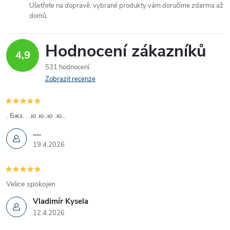
Ušetřete na dopravě, vybrané produkty vám doručíme zdarma až
í
domů.
p
Hodnocení zákazníků
r
4,9
531 hodnocení
v
Zobrazit recenze
k
y
. Бжз. . .ю ю..ю .ю..
....
v
19.4.2026
ý
p
Velice spokojen
i
Vladimír Kysela
12.4.2026
s