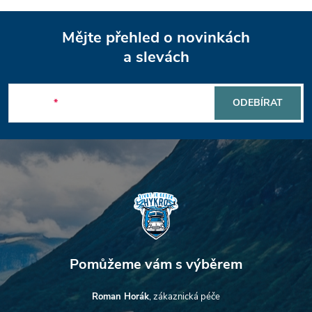
u
Z
Mějte přehled o novinkách
á
a slevách
p
E-mail
ODEBÍRAT
a
t
í
Roman Horák