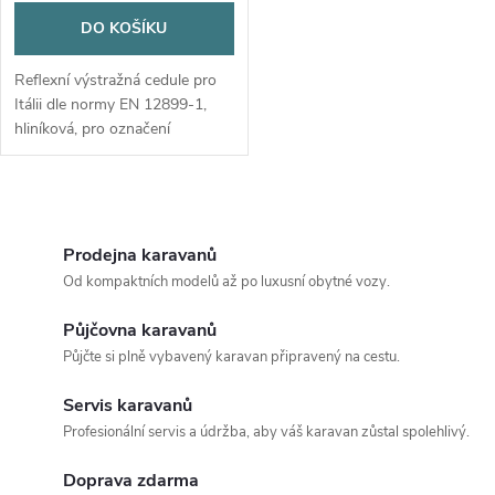
DO KOŠÍKU
Reflexní výstražná cedule pro
Itálii dle normy EN 12899-1,
hliníková, pro označení
přečnívajícího nákladu.
O
v
Prodejna karavanů
Od kompaktních modelů až po luxusní obytné vozy.
l
Půjčovna karavanů
á
Půjčte si plně vybavený karavan připravený na cestu.
d
Servis karavanů
a
Profesionální servis a údržba, aby váš karavan zůstal spolehlivý.
c
Doprava zdarma