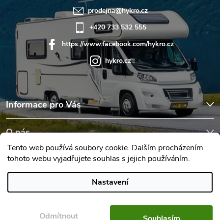
prodejna
@
hykro.cz
+420 733 532 555
https://www.facebook.com/hykro.cz
hykro.cz
Informace pro Vás
O nás
Tento web používá soubory cookie. Dalším procházením
tohoto webu vyjadřujete souhlas s jejich používáním.
Hodnocení obchodu
Nastavení
Copyright 2026
Karavany Hykro
. Všechna práva vyhrazena.
Upravit
nastavení cookies
Odmítnout
Souhlasím