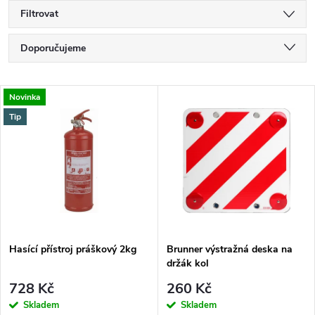
Filtrovat
Ř
Doporučujeme
a
Nejlevnější
V
Novinka
Nejdražší
z
Tip
ý
Nejprodávanější
e
p
Abecedně
n
i
í
s
p
Hasící přístroj práškový 2kg
Brunner výstražná deska na
držák kol
p
r
728 Kč
260 Kč
r
Skladem
Skladem