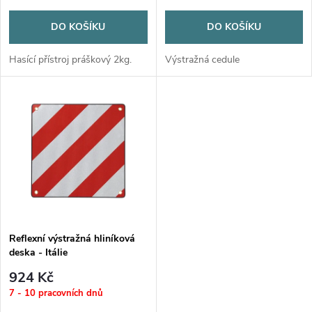
o
o
DO KOŠÍKU
DO KOŠÍKU
d
d
Hasící přístroj práškový 2kg.
Výstražná cedule
u
u
k
k
t
t
ů
ů
Reflexní výstražná hliníková
deska - Itálie
924 Kč
7 - 10 pracovních dnů