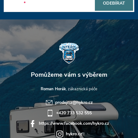
p
E-mail
ODEBÍRAT
a
t
í
Roman Horák
prodejna
@
hykro.cz
+420 733 532 555
https://www.facebook.com/hykro.cz
hykro.cz