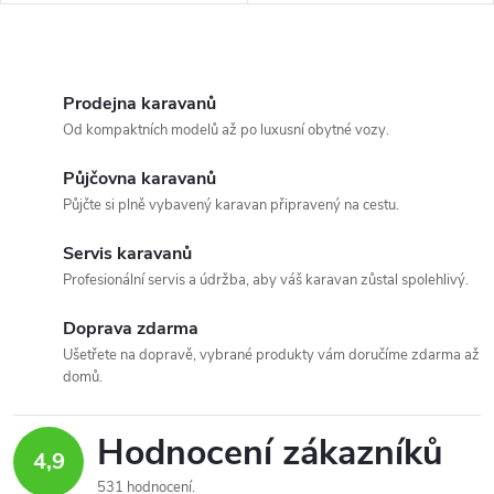
polypropylenu. Ideální pro
udržení pořádku při mytí
nádobí.
O
v
Prodejna karavanů
Od kompaktních modelů až po luxusní obytné vozy.
l
Půjčovna karavanů
á
Půjčte si plně vybavený karavan připravený na cestu.
d
Servis karavanů
a
Profesionální servis a údržba, aby váš karavan zůstal spolehlivý.
c
Doprava zdarma
Ušetřete na dopravě, vybrané produkty vám doručíme zdarma až
í
domů.
p
Hodnocení zákazníků
r
4,9
531 hodnocení