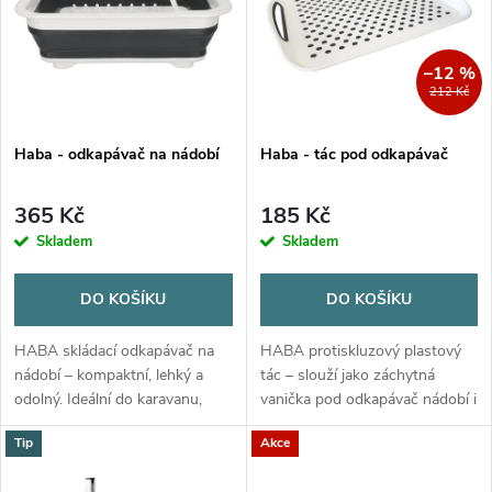
e
p
Abecedně
n
i
–12 %
212 Kč
í
s
p
Haba - odkapávač na nádobí
Haba - tác pod odkapávač
p
r
365 Kč
185 Kč
r
Skladem
Skladem
o
o
DO KOŠÍKU
DO KOŠÍKU
d
d
HABA skládací odkapávač na
HABA protiskluzový plastový
u
nádobí – kompaktní, lehký a
tác – slouží jako záchytná
odolný. Ideální do karavanu,
vanička pod odkapávač nádobí i
u
obytného vozu i na loď. Pojme
jako servírovací tác. Kompaktní,
k
Tip
Akce
příbory, sklenice i talíře
odolný a snadno omyvatelný.
k
Ideální do karavanu, obytného...