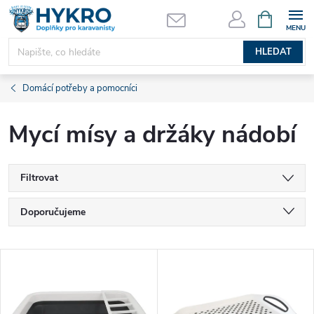
Přejít
NÁKUPNÍ
KOŠÍK
na
obsah
HLEDAT
Domácí potřeby a pomocníci
Mycí mísy a držáky nádobí
Filtrovat
Ř
Doporučujeme
a
Nejlevnější
V
Nejdražší
z
ý
Nejprodávanější