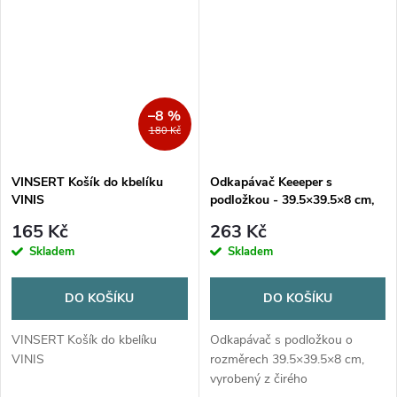
–8 %
180 Kč
VINSERT Košík do kbelíku
Odkapávač Keeeper s
VINIS
podložkou - 39.5×39.5×8 cm,
čirý
165 Kč
263 Kč
Skladem
Skladem
DO KOŠÍKU
DO KOŠÍKU
VINSERT Košík do kbelíku
Odkapávač s podložkou o
VINIS
rozměrech 39.5×39.5×8 cm,
vyrobený z čirého