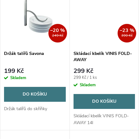
t
t
ů
ů
–20 %
–23 %
249 Kč
390 Kč
Držák talířů Savona
Skládací kbelík VINIS FOLD-
AWAY
199 Kč
299 Kč
Měrná
299 Kč / 1 ks
Skladem
cena:
Skladem
DO KOŠÍKU
DO KOŠÍKU
Držák talířů do skříňky
Skládací kbelík VINIS FOLD-
AWAY 14l