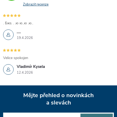
v
Zobrazit recenze
k
y
. Бжз. . .ю ю..ю .ю..
....
v
19.4.2026
ý
p
Velice spokojen
i
Vladimír Kysela
12.4.2026
s
u
Z
Mějte přehled o novinkách
á
a slevách