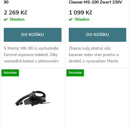
p
90
Cleaner MS-100 Zwart 230V
p
r
2 269 Kč
1 099 Kč
r
Skladem
Skladem
o
o
DO KOŠÍKU
DO KOŠÍKU
d
d
S Mestic MK-90 si vychutnáte
Zbavte svůj obytný vůz,
u
čerstvé espresso kdekoli. Díky
karavan nebo stan prachu a
vestavěné baterii v přenosném
drobků s vysavačem Mestic
u
kávovaru si můžete kdekoli
MS-100 černý 230 V. Díky
k
Novinka
Novinka
ohřát vodu a připravit svůj
připojení 220-240 V se vysavač
k
oblíbený kávu. Ať už jste
snadno připojí do zásuvky.
t
doma,...
Ruční vysavač s...
t
ů
ů