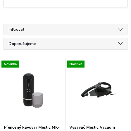
Filtrovat
Ř
Doporučujeme
a
Nejlevnější
V
Novinka
Novinka
Nejdražší
z
ý
Nejprodávanější
e
p
Abecedně
n
i
í
s
Přenosný kávovar Mestic MK-
Vysavač Mestic Vacuum