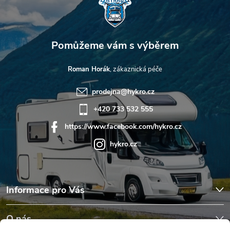
Roman Horák
prodejna
@
hykro.cz
+420 733 532 555
https://www.facebook.com/hykro.cz
hykro.cz
Informace pro Vás
O nás