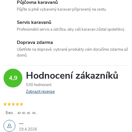
Půjčovna karavanů
á
Půjčte si plně vybavený karavan připravený na cestu.
d
Servis karavanů
a
Profesionální servis a údržba, aby váš karavan zůstal spolehlivý.
c
Doprava zdarma
Ušetřete na dopravě, vybrané produkty vám doručíme zdarma až
í
domů.
p
Hodnocení zákazníků
r
4,9
530 hodnocení
v
Zobrazit recenze
k
y
. Бжз. . .ю ю..ю .ю..
....
v
19.4.2026