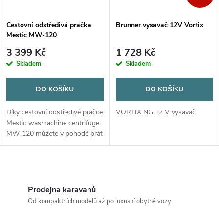
Cestovní odstředivá pračka
Brunner vysavač 12V Vortix
Mestic MW-120
3 399 Kč
1 728 Kč
Skladem
Skladem
DO KOŠÍKU
DO KOŠÍKU
Díky cestovní odstředivé pračce
VORTIX NG 12 V vysavač
Mestic wasmachine centrifuge
MW-120 můžete v pohodě prát
i v kempu a užívat si čistého a
voňavého oblečení, ať jste
kdekoliv. I když...
O
v
Prodejna karavanů
Od kompaktních modelů až po luxusní obytné vozy.
l