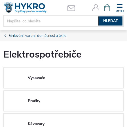
Přejít
NÁKUPNÍ
KOŠÍK
na
obsah
HLEDAT
Grilování, vaření, domácnost a úklid
Elektrospotřebiče
Vysavače
Pračky
Kávovary