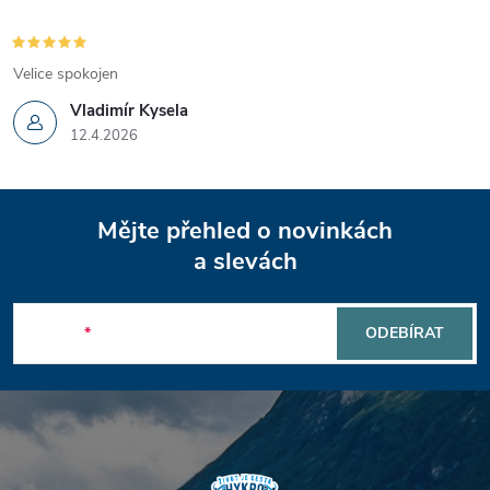
ý
p
Velice spokojen
i
Vladimír Kysela
12.4.2026
s
u
Z
Mějte přehled o novinkách
á
a slevách
p
E-mail
ODEBÍRAT
a
t
í