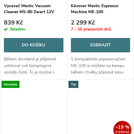
Vysavač Mestic Vacuum
Kávovar Mestic Espresso
Cleaner MS-80 Zwart 12V
Machine ME-100
839 Kč
2 299 Kč
Skladem
7 - 10 pracovních dnů
DO KOŠÍKU
ZOBRAZIT
Během dovolené je příjemné
S kompaktním espresovačem
udržovat své kempingové
ME-100 si můžete na kempu
vozidlo čisté. To je možné s
během chvilky připravit kávu
praktickým vysavačem Mestic
hodnou baristy. Vložte svou
Novinka
Tip
MS-80. Připojte vysavač k 12V
oblíbenou espresso kapsli,
připojení vašeho vozidla a
stiskněte tlačítko a během
místnost...
okamžiku si...
–19 %
2 159 Kč