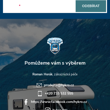
p
E-mail
ODEBÍRAT
a
t
í
Roman Horák
prodejna
@
hykro.cz
+420 733 532 555
https://www.facebook.com/hykro.cz