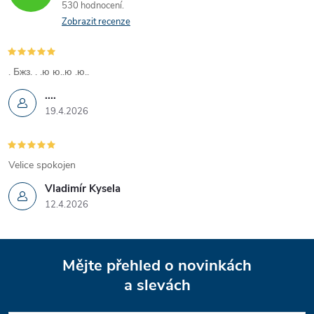
530 hodnocení
Zobrazit recenze
. Бжз. . .ю ю..ю .ю..
....
19.4.2026
Velice spokojen
Vladimír Kysela
12.4.2026
Z
Mějte přehled o novinkách
á
a slevách