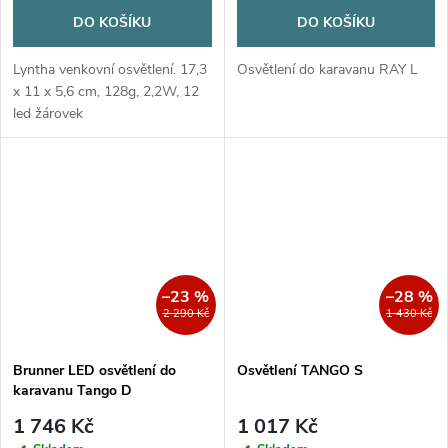
DO KOŠÍKU
DO KOŠÍKU
Lyntha venkovní osvětlení. 17,3
Osvětlení do karavanu RAY L
x 11 x 5,6 cm, 128g, 2,2W, 12
led žárovek
–23 %
–28 %
2 290 Kč
1 430 Kč
Brunner LED osvětlení do
Osvětlení TANGO S
karavanu Tango D
1 746 Kč
1 017 Kč