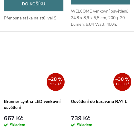
DO KOŠÍKU
WELCOME venkovní osvětlení.
24,8 x 8,9 x 5,5 cm, 200g. 20
Přenosná taška na stůl vel S
Lumen, 9,84 Watt, 400h.
Energetická třída B. 10W
halogenová žárovka
–28 %
–30 %
937 Kč
1 060 Kč
Brunner Lyntha LED venkovní
Osvětlení do karavanu RAY L
osvětlení
667 Kč
739 Kč
Skladem
Skladem