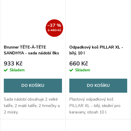
–37 %
1 489 Kč
Brunner TÊTE-Â-TÊTE
Odpadkový koš PILLAR XL -
SANDHYA - sada nádobí 8ks
bílý, 10 l
933 Kč
660 Kč
Skladem
Skladem
DO KOŠÍKU
DO KOŠÍKU
Sada nádobí obsahuje 2 velké
Plastový odpadkový koš
talíře, 2 malé talíře, 2 hrnečky a
PILLAR XL - bílý, ideální pro
2 misky.
karavany, obsah 10 l.
Multifunkční uchycovací
systém pro snadnou instalaci.