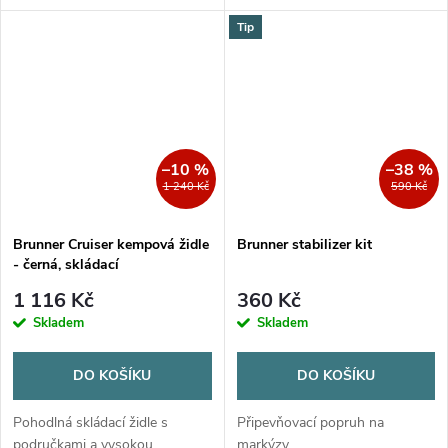
voduodpuzující a omyvatelná.
Tip
–10 %
–38 %
1 240 Kč
590 Kč
Brunner Cruiser kempová židle
Brunner stabilizer kit
- černá, skládací
1 116 Kč
360 Kč
Skladem
Skladem
DO KOŠÍKU
DO KOŠÍKU
Pohodlná skládací židle s
Připevňovací popruh na
područkami a vysokou
markýzy