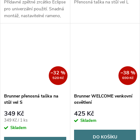
Přídavné zpětné zrcátko Eclipse
Přenosná taška na stůl vel L
pro univerzální použití. Snadná
montáž, nastavitelné rameno,
cena za 1 kus.
–32 %
–38 %
520 Kč
690 Kč
Brunner přenosná taška na
Brunner WELCOME venkovní
stůl vel S
osvětlení
349 Kč
425 Kč
Měrná
349 Kč / 1 ks
Skladem
cena:
Skladem
DO KOŠÍKU