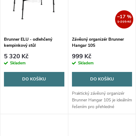
ů
ů
–17 %
1 215 Kč
Brunner ELU - odlehčený
Závěsný organizér Brunner
kempinkový stůl
Hangar 10S
5 320 Kč
999 Kč
Skladem
Skladem
DO KOŠÍKU
DO KOŠÍKU
Praktický závěsný organizér
Brunner Hangar 10S je ideálním
řešením pro přehledné
uspořádání prostoru ve vašem
předstanu, karavanu či
obytném autě. Nabízí 10
uzavíratelných...