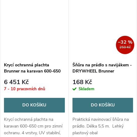
–32 %
250 Kč
Krycí ochranná plachta
Šňůra na prádlo s navijákem -
Brunner na karavan 600-650
DRYWHEEL Brunner
cm
6 451 Kč
168 Kč
7 - 10 pracovních dnů
Skladem
DO KOŠÍKU
DO KOŠÍKU
Krycí ochranná plachta na
Praktická navinovací šňůra na
karavan 600-650 cm pro zimní
prádlo. Délka 5,5 m. Lehký
ochranu. 4 vrstvy, UV stabilní,
plastový obal