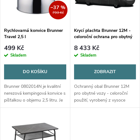
n
i
–37 %
793 Kč
í
s
p
Rychlovarná konvice Brunner
Krycí plachta Brunner 12M -
Travel 2,5 l
celoroční ochrana pro obytný
p
vůz
r
499 Kč
8 433 Kč
r
Skladem
Skladem
o
o
DO KOŠÍKU
ZOBRAZIT
d
d
Brunner 0802014N je kvalitní
Ochranný obal Brunner 12M
u
nerezová kempingová konvice s
pro obytné vozy - celoroční
píšťalkou o objemu 2,5 litru. Je
použití, vyrobený z vysoce
u
ideální pro karavany, obytné
odolného materiálu s UV
k
vozy, kempování i domácí
ochranou.
k
použití. Odolná nerezová ocel,...
t
t