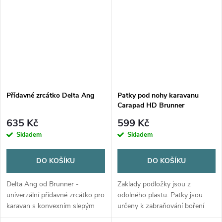
Přídavné zrcátko Delta Ang
Patky pod nohy karavanu
Carapad HD Brunner
635 Kč
599 Kč
Skladem
Skladem
DO KOŠÍKU
DO KOŠÍKU
Delta Ang od Brunner -
Zaklady podložky jsou z
univerzální přídavné zrcátko pro
odolného plastu. Patky jsou
karavan s konvexním slepým
určeny k zabraňování boření
úhlem. Snadná montáž
nohou karavanu do země.