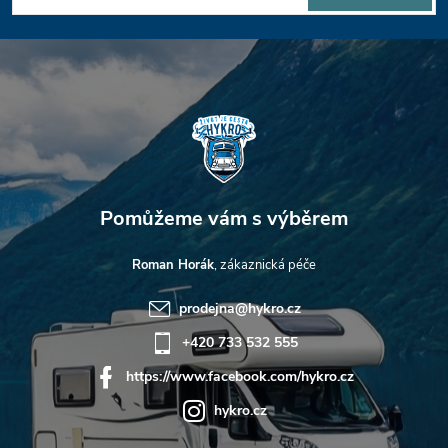
u
a
t
í
Roman Horák
prodejna
@
hykro.cz
+420 733 532 555
https://www.facebook.com/hykro.cz
hykro.cz