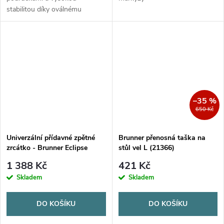
stabilitou díky oválnému
ocelovému rámu. Snadno
skládací s obalem na složenou
židli.
–35 %
650 Kč
Univerzální přídavné zpětné
Brunner přenosná taška na
zrcátko - Brunner Eclipse
stůl vel L (21366)
1 388 Kč
421 Kč
Skladem
Skladem
DO KOŠÍKU
DO KOŠÍKU