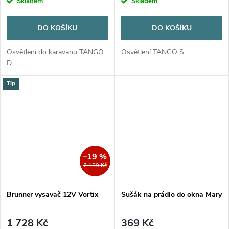
Skladem
Skladem
DO KOŠÍKU
DO KOŠÍKU
Osvětlení do karavanu TANGO
Osvětlení TANGO S
D
Tip
–19 %
2 159 Kč
Brunner vysavač 12V Vortix
Sušák na prádlo do okna Mary
1 728 Kč
369 Kč