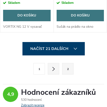
Skladem
Skladem
DO KOŠÍKU
DO KOŠÍKU
VORTIX NG 12 V vysavač
Sušák na prádlo na okno
O
NAČÍST 21 DALŠÍCH
v
l
S
1
2
t
á
r
d
á
Hodnocení zákazníků
a
n
4,9
k
530 hodnocení
c
o
Zobrazit recenze