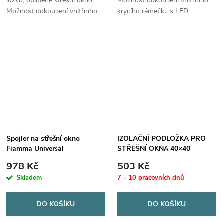
lůžko, oblíbené střešní okno
Možnost dokoupení vnitřního
Možnost dokoupení vnitřního
krycího rámečku s LED
krycího rámečku s LED
osvětlením, nebo bez.
osvětlením, nebo bez.
Spojler na střešní okno
IZOLAČNÍ PODLOŽKA PRO
Fiamma Universal
STŘEŠNÍ OKNA 40×40
(206/097)
978 Kč
503 Kč
Skladem
7 - 10 pracovních dnů
DO KOŠÍKU
DO KOŠÍKU