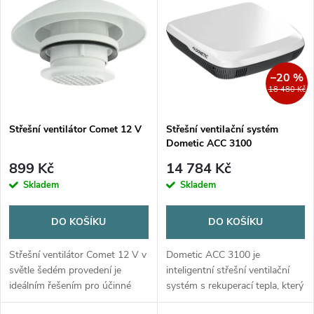
z
ý
Nejprodávanější
e
p
Abecedně
n
i
–20 %
18 480 Kč
í
s
p
Střešní ventilátor Comet 12 V
Střešní ventilační systém
Dometic ACC 3100
p
r
899 Kč
14 784 Kč
r
Skladem
Skladem
o
o
DO KOŠÍKU
DO KOŠÍKU
d
d
Střešní ventilátor Comet 12 V v
Dometic ACC 3100 je
u
světle šedém provedení je
inteligentní střešní ventilační
ideálním řešením pro účinné
systém s rekuperací tepla, který
u
větrání karavanů, obytných
zajišťuje nepřetržitou výměnu