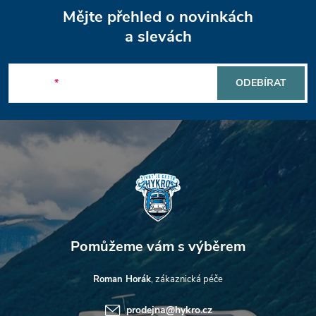
Z
Mějte přehled o novinkách
á
a slevách
p
E-mail
ODEBÍRAT
a
t
í
Roman Horák
prodejna
@
hykro.cz