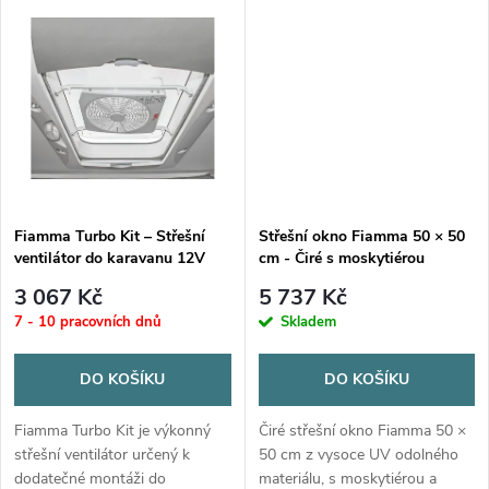
k
vozů i dodávek. Zajišťuje průtok
vzduchu bez nutnosti otevírat
k
vzduchu až 60 m³/h, pracuje
okna. Varianta SKU
t
při...
9620005072...
t
ů
ů
Fiamma Turbo Kit – Střešní
Střešní okno Fiamma 50 × 50
ventilátor do karavanu 12V
cm - Čiré s moskytiérou
3 067 Kč
5 737 Kč
7 - 10 pracovních dnů
Skladem
DO KOŠÍKU
DO KOŠÍKU
Fiamma Turbo Kit je výkonný
Čiré střešní okno Fiamma 50 ×
střešní ventilátor určený k
50 cm z vysoce UV odolného
dodatečné montáži do
materiálu, s moskytiérou a