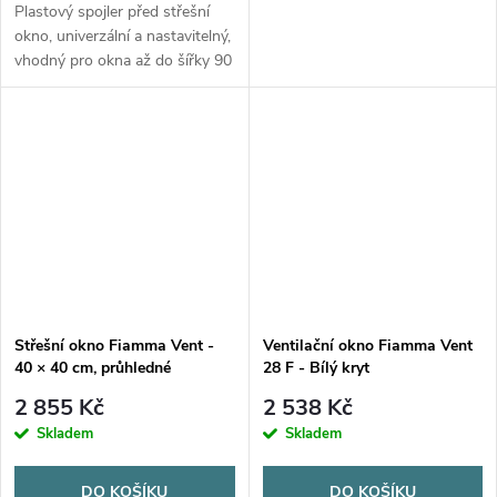
Plastový spojler před střešní
okno, univerzální a nastavitelný,
vhodný pro okna až do šířky 90
cm.
Střešní okno Fiamma Vent -
Ventilační okno Fiamma Vent
40 × 40 cm, průhledné
28 F - Bílý kryt
2 855 Kč
2 538 Kč
Skladem
Skladem
DO KOŠÍKU
DO KOŠÍKU