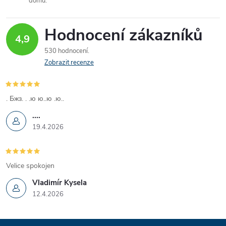
í
domů.
p
Hodnocení zákazníků
r
4,9
530 hodnocení
v
Zobrazit recenze
k
y
. Бжз. . .ю ю..ю .ю..
....
v
19.4.2026
ý
p
Velice spokojen
i
Vladimír Kysela
12.4.2026
s
u