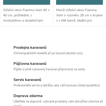
Střešní okno Fiamma Vent 40 ×
Menší střešní okno Fiamma
40 cm, průhledné, s
Vent o rozměru 28 cm s krytem
moskytiérou a dodatečným
v v bílé barvě, ideální pro
větráním. Pro sílu stropu 25-45
omezené prostory.
mm, výška nad stropem 8,5 cm.
O
v
Prodejna karavanů
Od kompaktních modelů až po luxusní obytné vozy.
l
Půjčovna karavanů
á
Půjčte si plně vybavený karavan připravený na cestu.
d
Servis karavanů
a
Profesionální servis a údržba, aby váš karavan zůstal spolehlivý.
c
Doprava zdarma
Ušetřete na dopravě, vybrané produkty vám doručíme zdarma až