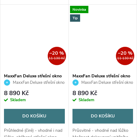
střešních oken karavanu nebo
trvalým odvětráváním.
Novinka
obytného vozu. Díky
teleskopickému upínacímu
Tip
systému jej snadno...
–20 %
–20 %
11 130 Kč
11 130 Kč
MaxxFan Deluxe střešní okno
MaxxFan Deluxe střešní okno
s ventilátorem - čiré
s ventilátorem - kouřové
MaxxFan Deluxe střešní okno
MaxxFan Deluxe střešní okno
s ventilátorem - čiré
s ventilátorem - kouřové
8 890 Kč
8 890 Kč
Skladem
Skladem
DO KOŠÍKU
DO KOŠÍKU
Průhledné (čiré) - vhodné i nad
Průsvitné - vhodné nad lůžko