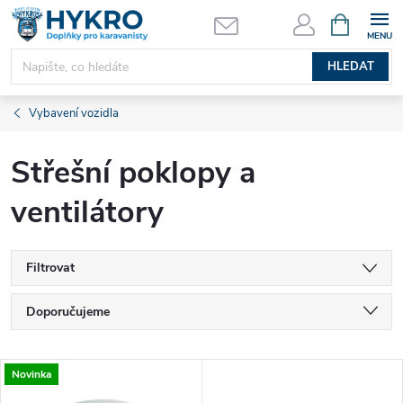
Přejít
NÁKUPNÍ
KOŠÍK
na
obsah
HLEDAT
Vybavení vozidla
Střešní poklopy a
ventilátory
Filtrovat
Ř
Doporučujeme
a
Nejlevnější
V
Novinka
Nejdražší