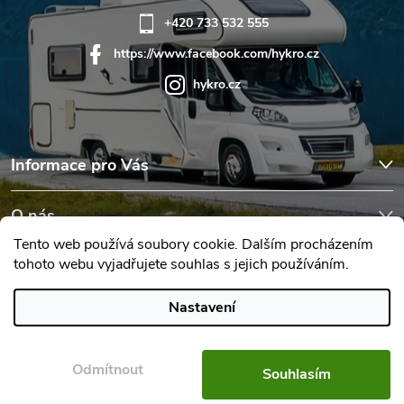
+420 733 532 555
https://www.facebook.com/hykro.cz
hykro.cz
Informace pro Vás
O nás
Tento web používá soubory cookie. Dalším procházením
tohoto webu vyjadřujete souhlas s jejich používáním.
Hodnocení obchodu
Nastavení
Copyright 2026
Karavany Hykro
. Všechna práva vyhrazena.
Upravit
nastavení cookies
Odmítnout
Souhlasím
Vytvořil Shoptet