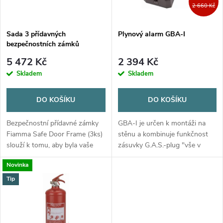
i
2 660 Kč
í
s
p
Sada 3 přídavných
Plynový alarm GBA-I
bezpečnostních zámků
p
Fiamma Safe Door Frame
r
5 472 Kč
2 394 Kč
r
Skladem
Skladem
o
o
DO KOŠÍKU
DO KOŠÍKU
d
d
Bezpečnostní přídavné zámky
GBA-I je určen k montáži na
u
Fiamma Safe Door Frame (3ks)
stěnu a kombinuje funkčnost
slouží k tomu, aby byla vaše
zásuvky G.A.S.-plug "vše v
u
cesta ještě bezpečnější.
jednom" s estetickým
k
Novinka
Vyrobeno z robustního
designem, který dokonale
k
lakovaného hliníku bez
zapadne do interiéru vašeho
Tip
t
plastových dílů.
karavanu, ...
t
ů