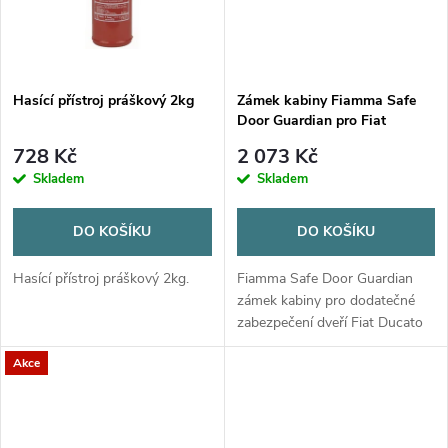
ů
Hasící přístroj práškový 2kg
Zámek kabiny Fiamma Safe
Door Guardian pro Fiat
Ducato od 09/2009
728 Kč
2 073 Kč
Skladem
Skladem
DO KOŠÍKU
DO KOŠÍKU
Hasící přístroj práškový 2kg.
Fiamma Safe Door Guardian
zámek kabiny pro dodatečné
zabezpečení dveří Fiat Ducato
od 09/2009. Vyroben z
Akce
robustního hliníku.