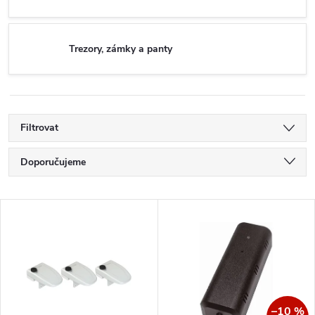
Trezory, zámky a panty
Filtrovat
Ř
Doporučujeme
a
Nejlevnější
V
Nejdražší
z
ý
Nejprodávanější
e
p
Abecedně
n
–10 %