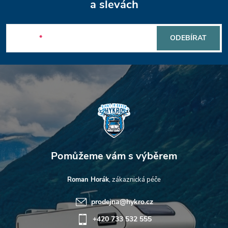
á
a slevách
p
E-mail
ODEBÍRAT
a
t
í
Roman Horák
prodejna
@
hykro.cz
+420 733 532 555