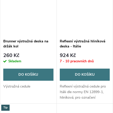
Brunner výstražná deska na
Reflexní výstražná hliníková
držák kol
deska - Itálie
260 Kč
924 Kč
Skladem
7 - 10 pracovních dnů
DO KOŠÍKU
DO KOŠÍKU
Výstražná cedule
Reflexní výstražná cedule pro
Itálii dle normy EN 12899-1,
hliníková, pro označení
přečnívajícího nákladu.
Tip