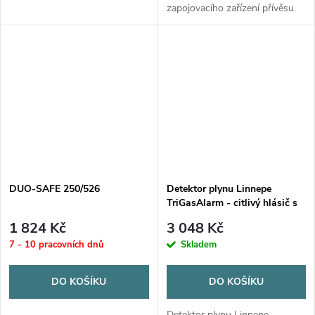
zapojovacího zařízení přívěsu.
DUO-SAFE 250/526
Detektor plynu Linnepe
TriGasAlarm - citlivý hlásič s
optickým a akustickým
1 824 Kč
3 048 Kč
signálem
7 - 10 pracovních dnů
Skladem
DO KOŠÍKU
DO KOŠÍKU
Detektor plynu Linnepe