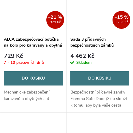
–21 %
–15 %
929 Kč
5 261 Kč
ALCA zabezpečovací botička
Sada 3 přídavných
na kolo pro karavany a obytná
bezpečnostních zámků
auta
Fiamma Safe Door
729 Kč
4 462 Kč
7 - 10 pracovních dnů
Skladem
DO KOŠÍKU
DO KOŠÍKU
Mechanické zabezpečení
Bezpečnostní přídavné zámky
karavanů a obytných aut
Fiamma Safe Door (3ks) slouží
k tomu, aby byla vaše cesta
ještě bezpečnější. Vyrobeno z
robustního lakovaného hliníku
bez plastových dílů.