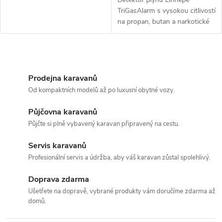
TriGasAlarm s vysokou citlivostí
na propan, butan a narkotické
plyny – ideální bezpečnostní
řešení pro karavany a obytné
vozy s automatickou kalibrací
O
a...
v
Prodejna karavanů
Od kompaktních modelů až po luxusní obytné vozy.
l
Půjčovna karavanů
á
Půjčte si plně vybavený karavan připravený na cestu.
d
Servis karavanů
a
Profesionální servis a údržba, aby váš karavan zůstal spolehlivý.
c
Doprava zdarma
Ušetřete na dopravě, vybrané produkty vám doručíme zdarma až
í
domů.
p