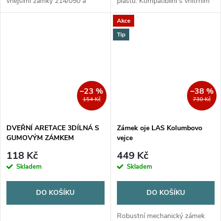
vnějšími zámky 214/050 a
plastu. Kompatibilní s vnitřním
214/060\. Vhodný pro dveře
zámkem 214/060, vhodný pro
Akce
karavanů s tloušťkou stěny 32-
karavany.
36 mm.
Tip
–23 %
–38 %
154 Kč
730 Kč
DVEŘNÍ ARETACE 3DÍLNÁ S
Zámek oje LAS Kolumbovo
GUMOVÝM ZÁMKEM
vejce
(214/041)
118 Kč
449 Kč
Skladem
Skladem
DO KOŠÍKU
DO KOŠÍKU
Robustní mechanický zámek