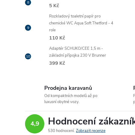
5 Kč
Rozkladový toaletní papír pro
chemické WC Aqua Soft Thetford - 4
role
110 Kč
Adaptér SCHUKO/CEE 1,5 m -
základní přípojka 230 V Brunner
i
399 Kč
Prodejna karavanů
Od kompaktních modelů až po
P
luxusní obytné vozy.
p
Hodnocení zákazní
4,9
530 hodnocení
Zobrazit recenze