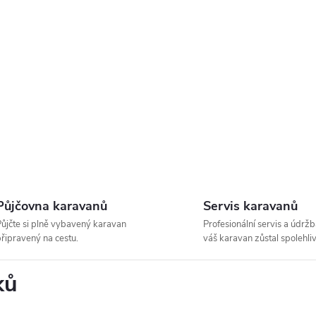
y
v
ý
p
s
u
Půjčovna karavanů
Servis karavanů
ůjčte si plně vybavený karavan
Profesionální servis a údržb
řipravený na cestu.
váš karavan zůstal spolehliv
ků