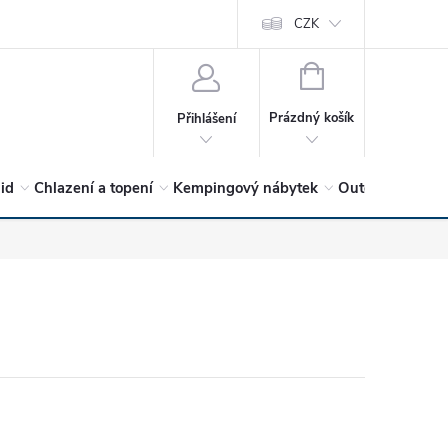
vrátit?
Vítejte v Hykro s.r.o
O společnosti
CZK
Hodnocení obchodu
NÁKUPNÍ
KOŠÍK
Prázdný košík
Přihlášení
lid
Chlazení a topení
Kempingový nábytek
Outdoor a volný