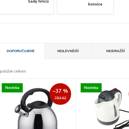
Sady hrnců
konvice
Ř
DOPORUČUJEME
NEJLEVNĚJŠÍ
NEJDRAŽŠÍ
a
položek celkem
z
V
Novinka
Novinka
e
–37 %
ý
793 Kč
n
p