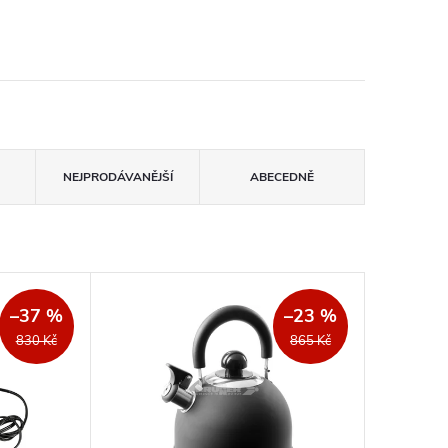
NEJPRODÁVANĚJŠÍ
ABECEDNĚ
–37 %
–23 %
830 Kč
865 Kč