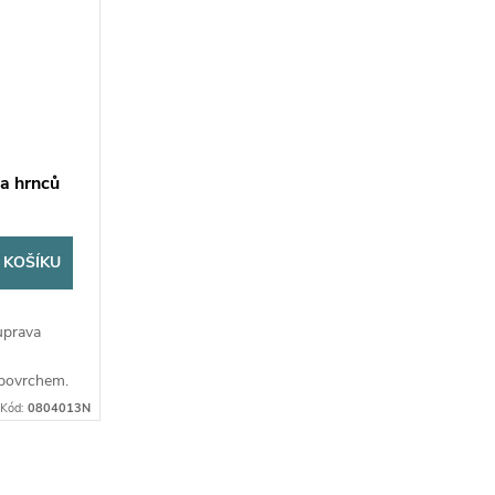
a hrnců
 KOŠÍKU
uprava
povrchem.
em Ø 22
Kód:
0804013N
á,
řevěné...