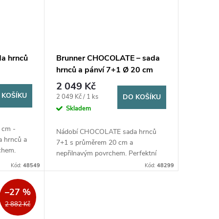
da hrnců
Brunner CHOCOLATE – sada
hrnců a pánví 7+1 Ø 20 cm
2 049 Kč
 KOŠÍKU
Měrná
2 049 Kč / 1 ks
DO KOŠÍKU
cena:
Skladem
 cm -
Nádobí CHOCOLATE sada hrnců
a hrnců a
7+1 s průměrem 20 cm a
chem.
nepřilnavým povrchem. Perfektní
ení.
pro každodenní použití s
Kód:
48549
Kód:
48299
odnímatelnou rukojetí a popruhem.
–27 %
2 882 Kč