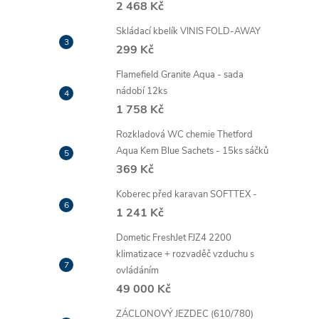
2 468 Kč
Skládací kbelík VINIS FOLD-AWAY
299 Kč
l
Flamefield Granite Aqua - sada
nádobí 12ks
1 758 Kč
Rozkladová WC chemie Thetford
Aqua Kem Blue Sachets - 15ks sáčků
369 Kč
Koberec před karavan SOFTTEX -
í
1 241 Kč
Dometic FreshJet FJZ4 2200
r
klimatizace + rozvaděč vzduchu s
ovládáním
49 000 Kč
ZÁCLONOVÝ JEZDEC (610/780)