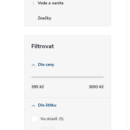
Voda a sanita
Značky
Dle ceny
395
Kč
3093
Kč
Dle štítku
Na skladě
5
Akce
0