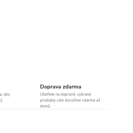
Doprava zdarma
a, aby
Ušetřete na dopravě, vybrané
ý.
produkty vám doručíme zdarma až
domů.