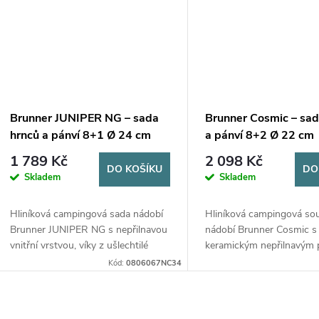
Brunner JUNIPER NG – sada
Brunner Cosmic – sad
hrnců a pánví 8+1 Ø 24 cm
a pánví 8+2 Ø 22 cm
1 789 Kč
2 098 Kč
DO KOŠÍKU
DO
Skladem
Skladem
Hliníková campingová sada nádobí
Hliníková campingová so
Brunner JUNIPER NG s nepřilnavou
nádobí Brunner Cosmic s
vnitřní vrstvou, víky z ušlechtilé
keramickým nepřilnavým 
oceli a ergonomickými soft-touch
Sada 8+2 kusů s průměr
Kód:
0806067NC34
rukojeti. Souprava 8+1 kusů s
cm je snadno stohovateln
průměrem Ø 24...
dodávaná včetně tašky a d