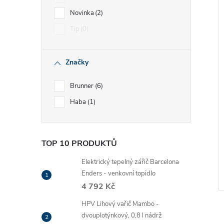
Novinka
2
Tip
0
Značky
Brunner
6
Haba
1
TOP 10 PRODUKTŮ
Elektrický tepelný zářič Barcelona
Enders - venkovní topidlo
4 792 Kč
HPV Lihový vařič Mambo -
dvouplotýnkový, 0,8 l nádrž