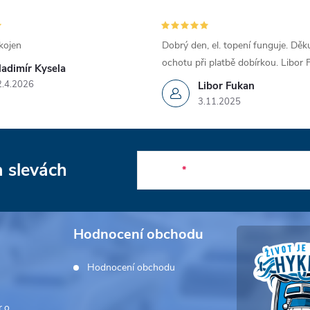
kojen
Dobrý den, el. topení funguje. Děku
ochotu při platbě dobírkou. Libor
ladimír Kysela
2.4.2026
Libor Fukan
3.11.2025
a slevách
E-mail
Hodnocení obchodu
Hodnocení obchodu
.o.