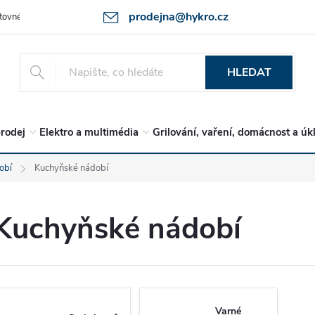
prodejna@hykro.cz
tovné
Ochrana osob. údajů - GDPR
Postup při reklamaci -jak zboží 
HLEDAT
rodej
Elektro a multimédia
Grilování, vaření, domácnost a úk
obí
Kuchyňské nádobí
Kuchyňské nádobí
Varné