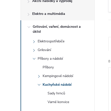
Akční nabídky a výprodej
t
Elektro a multimédia
r
a
Grilování, vaření, domácnost a
úklid
n
Elektrospotřebiče
Grilování
n
Příbory a nádobí
8
í
Příbory
Kempingové nádobí
p
Kuchyňské nádobí
a
Sady hrnců
í
n
Varné konvice
i