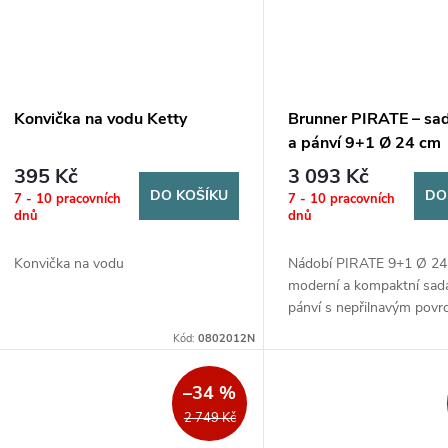
Konvička na vodu Ketty
Brunner PIRATE – sa
a pánví 9+1 Ø 24 cm
395 Kč
3 093 Kč
DO KOŠÍKU
DO
7 - 10 pracovních
7 - 10 pracovních
dnů
dnů
Konvička na vodu
Nádobí PIRATE 9+1 Ø 24
moderní a kompaktní sad
pánví s nepřilnavým povr
Ideální pro každodenní vař
Kód:
0802012N
–34 %
2 749 Kč