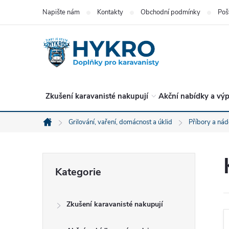
Přejít
Napište nám
Kontakty
Obchodní podmínky
Poš
na
obsah
Zkušení karavanisté nakupují
Akční nabídky a výp
Grilování, vaření, domácnost a úklid
Příbory a nád
Domů
P
Přeskočit
Kategorie
kategorie
o
Zkušení karavanisté nakupují
s