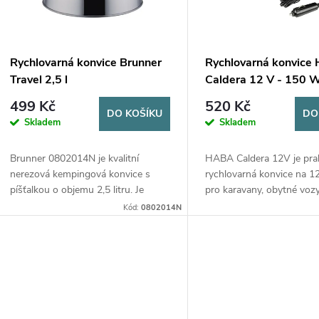
p
s
r
p
Rychlovarná konvice Brunner
Rychlovarná konvice
o
Travel 2,5 l
Caldera 12 V - 150 
r
499 Kč
520 Kč
d
DO KOŠÍKU
DO
Skladem
Skladem
o
u
Brunner 0802014N je kvalitní
HABA Caldera 12V je pra
d
nerezová kempingová konvice s
rychlovarná konvice na 1
k
píšťalkou o objemu 2,5 litru. Je
pro karavany, obytné vozy,
u
ideální pro karavany, obytné vozy,
osobní automobily. Díky 
Kód:
0802014N
t
kempování i domácí použití. Odolná
litr, nízkému příkonu 150
k
nerezová ocel,...
napájení z 12V...
ů
t
ů