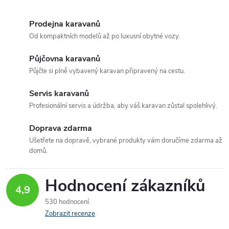
O
v
Prodejna karavanů
Od kompaktních modelů až po luxusní obytné vozy.
l
Půjčovna karavanů
á
Půjčte si plně vybavený karavan připravený na cestu.
d
Servis karavanů
a
Profesionální servis a údržba, aby váš karavan zůstal spolehlivý.
c
Doprava zdarma
Ušetřete na dopravě, vybrané produkty vám doručíme zdarma až
í
domů.
p
Hodnocení zákazníků
r
4,9
530 hodnocení
v
Zobrazit recenze