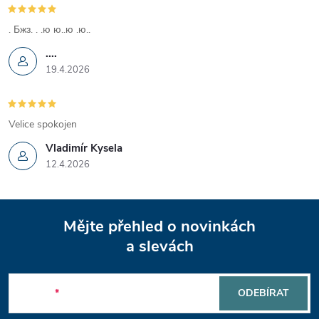
k
y
. Бжз. . .ю ю..ю .ю..
....
v
19.4.2026
ý
p
Velice spokojen
i
Vladimír Kysela
12.4.2026
s
u
Z
Mějte přehled o novinkách
á
a slevách
p
E-mail
ODEBÍRAT