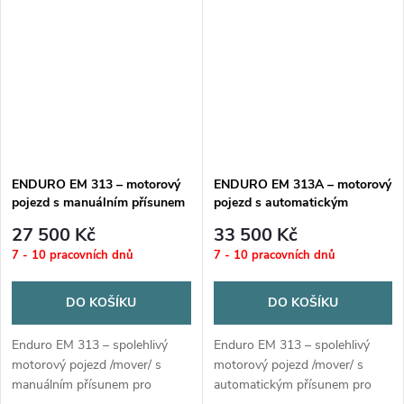
start/stop, 16 cm/s.
14 cm/s, soft start/stop.
ENDURO EM 313 – motorový
ENDURO EM 313A – motorový
pojezd s manuálním přísunem
pojezd s automatickým
přísunem
27 500 Kč
33 500 Kč
7 - 10 pracovních dnů
7 - 10 pracovních dnů
DO KOŠÍKU
DO KOŠÍKU
Enduro EM 313 – spolehlivý
Enduro EM 313 – spolehlivý
motorový pojezd /mover/ s
motorový pojezd /mover/ s
manuálním přísunem pro
automatickým přísunem pro