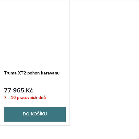
karavany do 1 900 kg.
karavany do 1 900 kg.
Kompaktní konstrukce, dálkové
Kompaktní konstrukce, dálkové
ovládání, odolnost proti vodě
ovládání, odolnost proti vodě.
Truma XT2 pohon karavanu
77 965 Kč
7 - 10 pracovních dnů
DO KOŠÍKU