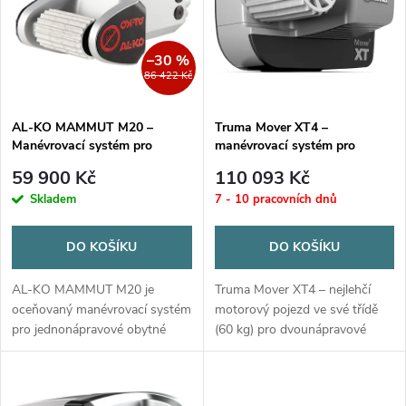
e
p
Abecedně
n
i
–30 %
86 422 Kč
í
s
p
AL-KO MAMMUT M20 –
Truma Mover XT4 –
Manévrovací systém pro
manévrovací systém pro
p
jednonápravové přívěsy
dvounápravové karavany do 3
r
59 900 Kč
110 093 Kč
100 kg
r
Skladem
7 - 10 pracovních dnů
o
o
DO KOŠÍKU
DO KOŠÍKU
d
d
AL-KO MAMMUT M20 je
Truma Mover XT4 – nejlehčí
u
oceňovaný manévrovací systém
motorový pojezd ve své třídě
pro jednonápravové obytné
(60 kg) pro dvounápravové
u
vozy a přívěsy do 2 250 kg.
karavany do 3 100 kg.
k
Umožňuje přesné manévrování
Bezkartáčové motory, elektrický
k
i na nejužších místech, otočení
přísuv, 5 let záruka.