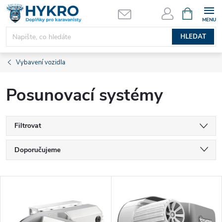
Přejít
NÁKUPNÍ
KOŠÍK
na
obsah
HLEDAT
Vybavení vozidla
Posunovací systémy
Filtrovat
Ř
Doporučujeme
a
Nejlevnější
V
Nejdražší
z
ý
Nejprodávanější