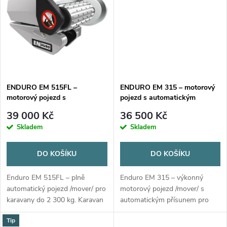
t
na místě až o...
t
ů
ů
ENDURO EM 515FL –
ENDURO EM 315 – motorový
motorový pojezd s
pojezd s automatickým
automatickým přísunem
přísunem
39 000 Kč
36 500 Kč
Skladem
Skladem
DO KOŠÍKU
DO KOŠÍKU
Enduro EM 515FL – plně
Enduro EM 315 – výkonný
automatický pojezd /mover/ pro
motorový pojezd /mover/ s
karavany do 2 300 kg. Karavan
automatickým přísunem pro
na místě a vyvážený do 2
karavany do 2 100 kg (4
Tip
minut! Vodováha, soft
motory až 3 000 kg). Rychlost