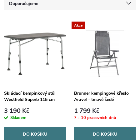
Ř
Doporučujeme
a
Nejlevnější
V
Akce
Nejdražší
z
ý
Nejprodávanější
e
p
Abecedně
n
i
í
s
p
Skládací kempinkový stůl
Brunner kempingové křeslo
Westfield Superb 115 cm
Aravel - tmavě šedé
p
r
3 190 Kč
1 799 Kč
r
Skladem
7 - 10 pracovních dnů
o
o
DO KOŠÍKU
DO KOŠÍKU