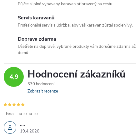
á
Půjčte si plně vybavený karavan připravený na cestu.
d
Servis karavanů
a
Profesionální servis a údržba, aby váš karavan zůstal spolehlivý.
c
Doprava zdarma
Ušetřete na dopravě, vybrané produkty vám doručíme zdarma až
í
domů.
p
Hodnocení zákazníků
r
4,9
530 hodnocení
v
Zobrazit recenze
k
y
. Бжз. . .ю ю..ю .ю..
....
v
19.4.2026