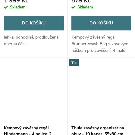
1 999 Kč
579 Kč
Skladem
Skladem
DO KOŠÍKU
DO KOŠÍKU
lehká, pohodlná, prodloužená
Kempový závěsný regál
opěrná část.
Brunner Wash Bag s kovovým
háčkem pro zavěšení, 4 malé
kapsy, síťkovou kapsou na zip a
Tip
zrcátkem. Rozměry 25,5x16
cm, materiál 100% polyester.
Kempový závěsný regál
Thule závěsný organizér na
Hindermann - 4 police, 2
obuv - 10 kapes, 55x80 cm