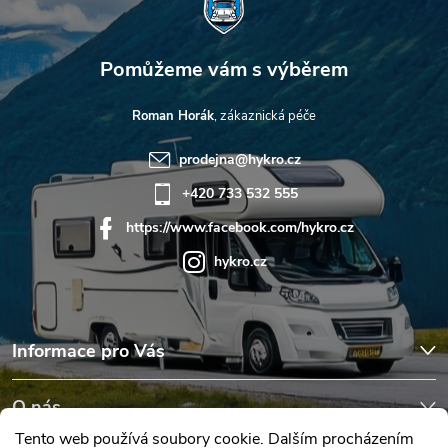
Roman Horák
prodejna
@
hykro.cz
+420 733 532 555
https://www.facebook.com/hykro.cz
hykro.cz
Informace pro Vás
O nás
Tento web používá soubory cookie. Dalším procházením