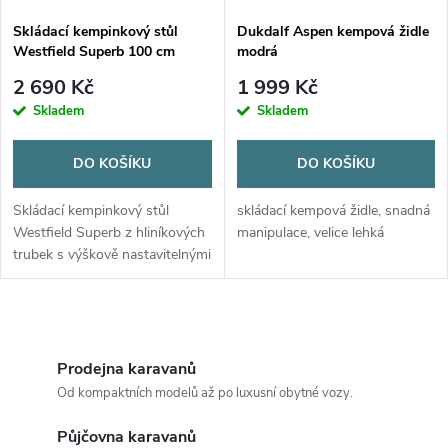
Skládací kempinkový stůl
Dukdalf Aspen kempová židle
Westfield Superb 100 cm
modrá
2 690 Kč
1 999 Kč
Skladem
Skladem
DO KOŠÍKU
DO KOŠÍKU
Skládací kempinkový stůl
skládací kempová židle, snadná
Westfield Superb z hliníkových
manipulace, velice lehká
trubek s výškově nastavitelnými
nohami (63–74 cm),
patentovanou excentrickou
aretací a odolnou deskou vůči
O
počasí....
v
Prodejna karavanů
Od kompaktních modelů až po luxusní obytné vozy.
l
Půjčovna karavanů