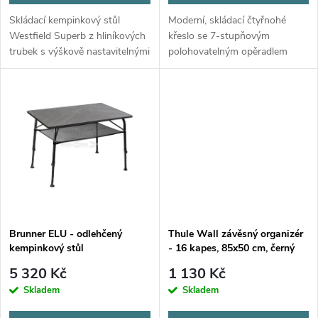
d
d
Skládací kempinkový stůl
Moderní, skládací čtyřnohé
u
Westfield Superb z hliníkových
křeslo se 7-stupňovým
trubek s výškově nastavitelnými
polohovatelným opěradlem
u
nohami (63–74 cm),
.Nosnost 120 kg.
k
patentovanou excentrickou
k
aretací a odolnou deskou vůči
t
počasí....
t
ů
ů
Brunner ELU - odlehčený
Thule Wall závěsný organizér
kempinkový stůl
- 16 kapes, 85x50 cm, černý
5 320 Kč
1 130 Kč
Skladem
Skladem