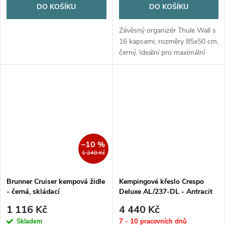
DO KOŠÍKU
DO KOŠÍKU
Závěsný organizér Thule Wall s
16 kapsami, rozměry 85x50 cm,
černý. Ideální pro maximální
uspořádání a úsporu místa.
–10 %
1 240 Kč
Brunner Cruiser kempová židle
Kempingové křeslo Crespo
- černá, skládací
Deluxe AL/237-DL - Antracit
1 116 Kč
4 440 Kč
Skladem
7 - 10 pracovních dnů