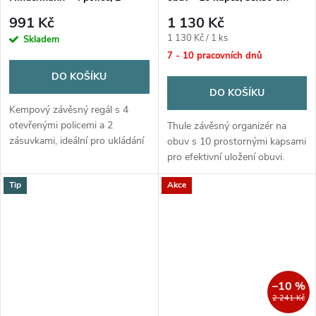
zásuvky, 33x120x33 cm
991 Kč
1 130 Kč
Měrná
1 130 Kč / 1 ks
Skladem
cena:
7 - 10 pracovních dnů
DO KOŠÍKU
DO KOŠÍKU
Kempový závěsný regál s 4
otevřenými policemi a 2
Thule závěsný organizér na
zásuvkami, ideální pro ukládání
obuv s 10 prostornými kapsami
oblečení a drobností. Rozměry
pro efektivní uložení obuvi.
33x120x33 cm, materiál 100%
Rozměry: 55 x 80 cm.
Tip
Akce
polypropylen.
–10 %
2 241 Kč