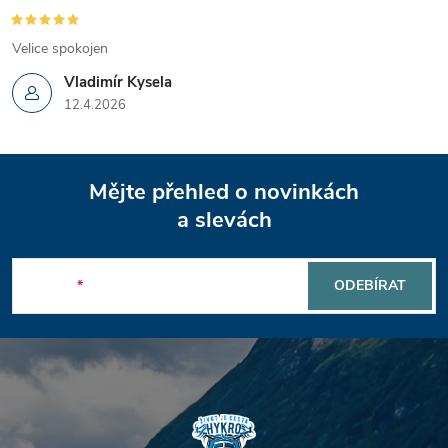
ý
p
Velice spokojen
i
Vladimír Kysela
12.4.2026
s
u
Z
Mějte přehled o novinkách
á
a slevách
p
E-mail
ODEBÍRAT
a
t
í