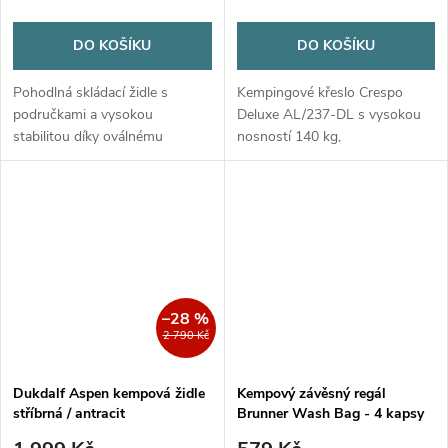
DO KOŠÍKU
DO KOŠÍKU
Pohodlná skládací židle s
Kempingové křeslo Crespo
područkami a vysokou
Deluxe AL/237-DL s vysokou
stabilitou díky oválnému
nosností 140 kg,
ocelovému rámu. Snadno
ergonomickým opěradlem a
skládací s obalem na složenou
hliníkovou konstrukcí. Ideální
židli.
pro kempování a relaxaci.
–28 %
2 790 Kč
Dukdalf Aspen kempová židle
Kempový závěsný regál
stříbrná / antracit
Brunner Wash Bag - 4 kapsy