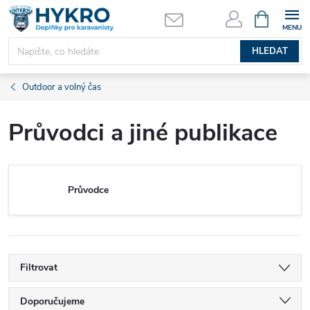
Přejít
NÁKUPNÍ
KOŠÍK
na
obsah
HLEDAT
Outdoor a volný čas
Průvodci a jiné publikace
Průvodce
Filtrovat
Ř
Doporučujeme