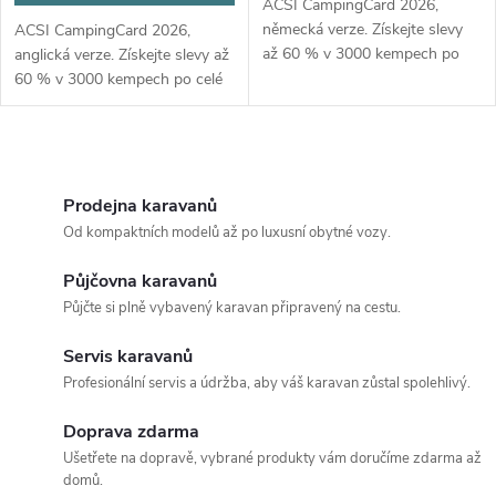
d
ACSI CampingCard 2026,
u
německá verze. Získejte slevy
ACSI CampingCard 2026,
až 60 % v 3000 kempech po
u
anglická verze. Získejte slevy až
celé Evropě mimo hlavní
60 % v 3000 kempech po celé
k
sezónu.
Evropě mimo hlavní sezónu.
k
t
O
t
ů
v
Prodejna karavanů
ů
Od kompaktních modelů až po luxusní obytné vozy.
l
Půjčovna karavanů
á
Půjčte si plně vybavený karavan připravený na cestu.
d
Servis karavanů
a
Profesionální servis a údržba, aby váš karavan zůstal spolehlivý.
c
Doprava zdarma
Ušetřete na dopravě, vybrané produkty vám doručíme zdarma až
í
domů.