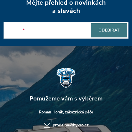
Mějte přehled o novinkách
á
a slevách
p
E-mail
ODEBÍRAT
a
t
í
Roman Horák
prodejna
@
hykro.cz