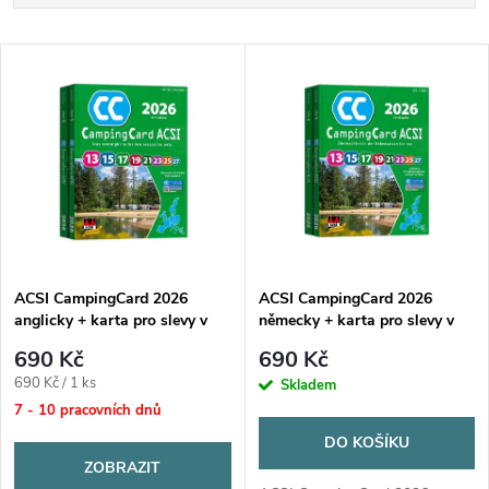
a
Nejlevnější
V
Nejdražší
z
ý
Nejprodávanější
e
p
Abecedně
n
i
í
s
p
ACSI CampingCard 2026
ACSI CampingCard 2026
anglicky + karta pro slevy v
německy + karta pro slevy v
p
kempech
kempech
r
690 Kč
690 Kč
r
Měrná
690 Kč / 1 ks
Skladem
o
cena:
7 - 10 pracovních dnů
o
DO KOŠÍKU
d
ZOBRAZIT