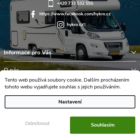
+420 733 532 555
https://www.facebook.com/hykro.cz
hykro.cz
Informace pro Vás
O nás
Tento web používá soubory cookie. Dalším procházením
tohoto webu vyjadřujete souhlas s jejich používáním.
Hodnocení obchodu
Nastavení
Copyright 2026
Karavany Hykro
. Všechna práva vyhrazena.
Upravit
nastavení cookies
Odmítnout
Souhlasím
Vytvořil Shoptet