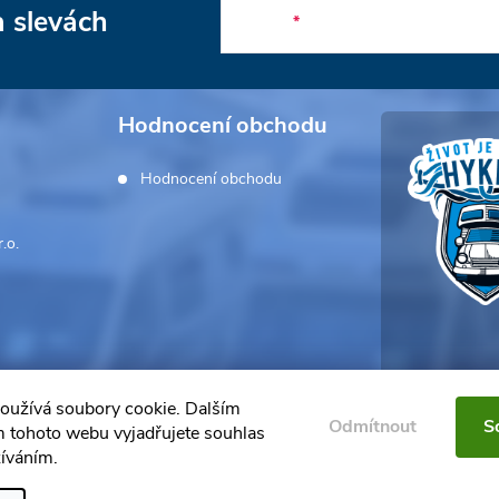
a slevách
E-mail
Hodnocení obchodu
Hodnocení obchodu
.o.
oužívá soubory cookie. Dalším
Odmítnout
S
 tohoto webu vyjadřujete souhlas
žíváním.