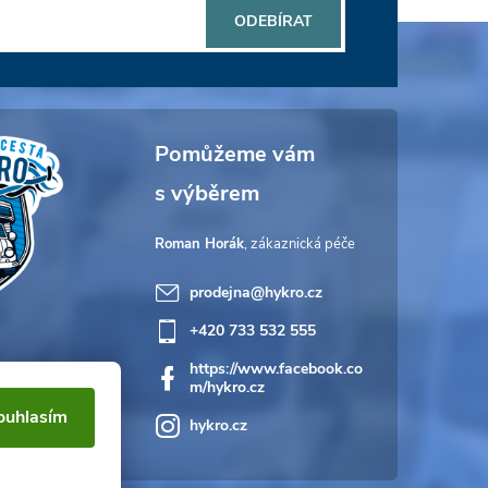
ODEBÍRAT
Roman Horák
prodejna
@
hykro.cz
+420 733 532 555
https://www.facebook.co
m/hykro.cz
ouhlasím
hykro.cz