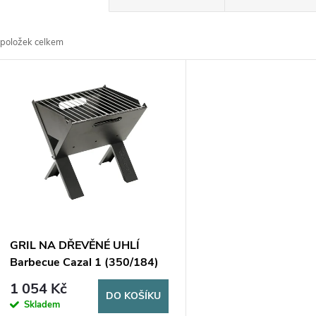
a
položek celkem
z
V
e
ý
n
p
p
s
r
p
GRIL NA DŘEVĚNÉ UHLÍ
o
Barbecue Cazal 1 (350/184)
r
1 054 Kč
d
DO KOŠÍKU
Skladem