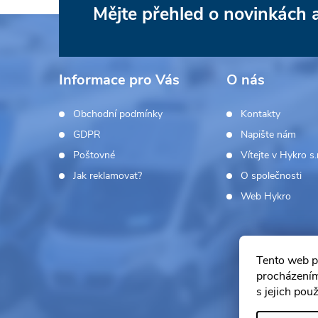
Mějte přehled o novinkách
Z
á
Informace pro Vás
O nás
p
Obchodní podmínky
Kontakty
a
GDPR
Napište nám
Poštovné
Vítejte v Hykro s.r
t
Jak reklamovat?
O společnosti
í
Web Hykro
Tento web p
procházením
s jejich pou