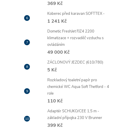
369 Kč
Koberec před karavan SOFTTEX -
1 241 Kč
Dometic FreshJet FJZ4 2200
klimatizace + rozvaděč vzduchu s
ovládáním
49 000 Kč
ZÁCLONOVÝ JEZDEC (610/780)
5 Kč
Rozkladový toaletní papír pro
chemické WC Aqua Soft Thetford - 4
role
110 Kč
Adaptér SCHUKO/CEE 1,5 m -
základní přípojka 230 V Brunner
399 Kč