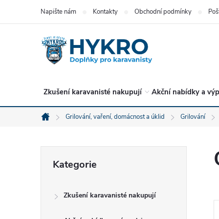
Přejít
Napište nám
Kontakty
Obchodní podmínky
Poš
na
obsah
Zkušení karavanisté nakupují
Akční nabídky a výp
Grilování, vaření, domácnost a úklid
Grilování
Domů
P
Přeskočit
Kategorie
kategorie
o
Zkušení karavanisté nakupují
s