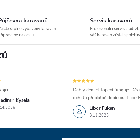
Půjčovna karavanů
Servis karavanů
ůjčte si plně vybavený karavan
Profesionální servis a údržb
řipravený na cestu.
váš karavan zůstal spolehliv
ků
kojen
Dobrý den, el. topení funguje. Děku
ochotu při platbě dobírkou. Libor
ladimír Kysela
2.4.2026
Libor Fukan
3.11.2025