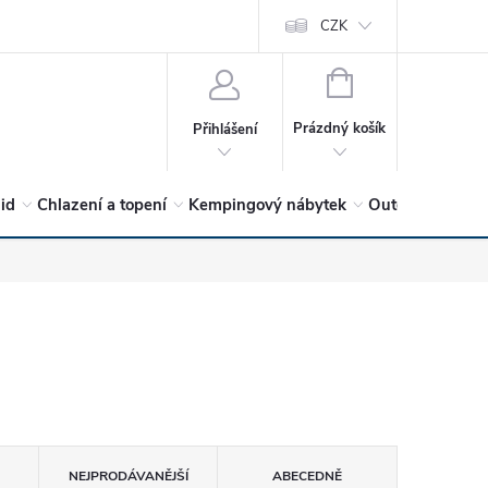
vrátit?
Vítejte v Hykro s.r.o
O společnosti
CZK
Hodnocení obchodu
NÁKUPNÍ
KOŠÍK
Prázdný košík
Přihlášení
lid
Chlazení a topení
Kempingový nábytek
Outdoor a volný
NEJPRODÁVANĚJŠÍ
ABECEDNĚ