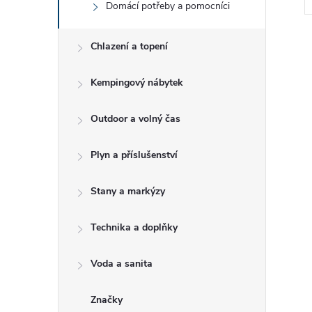
Domácí potřeby a pomocníci
e
l
Chlazení a topení
Kempingový nábytek
l
Outdoor a volný čas
Plyn a příslušenství
Stany a markýzy
Technika a doplňky
í
Voda a sanita
Značky