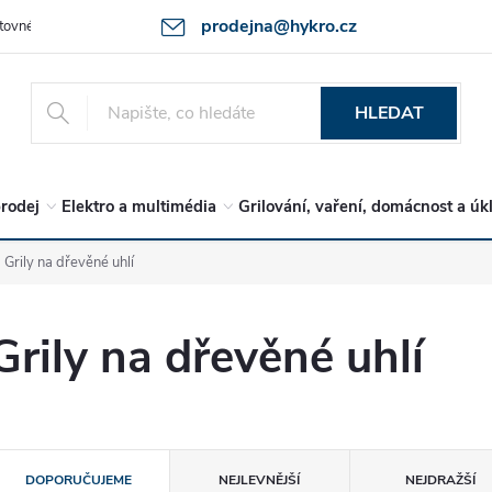
prodejna@hykro.cz
tovné
Ochrana osob. údajů - GDPR
Postup při reklamaci -jak zboží 
HLEDAT
rodej
Elektro a multimédia
Grilování, vaření, domácnost a úk
Grily na dřevěné uhlí
Grily na dřevěné uhlí
Ř
DOPORUČUJEME
NEJLEVNĚJŠÍ
NEJDRAŽŠÍ