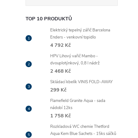
TOP 10 PRODUKTŮ
Elektrický tepelný zářič Barcelona
Enders - venkovní topidlo
4 792 Kč
HPV Lihový vařič Mambo -
dvouplotýnkový, 0,8 l nádrž
2 468 Kč
Skládací kbelík VINIS FOLD-AWAY
299 Kč
Flamefield Granite Aqua - sada
nádobí 12ks
1 758 Kč
Rozkladová WC chemie Thetford
Aqua Kem Blue Sachets - 15ks sáčků