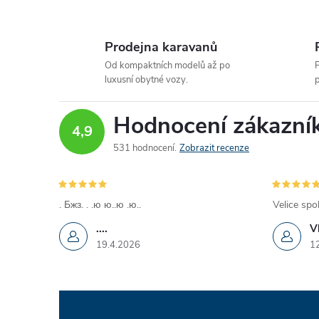
Prodejna karavanů
Od kompaktních modelů až po
P
luxusní obytné vozy.
p
Hodnocení zákazní
4,9
531 hodnocení
Zobrazit recenze
. Бжз. . .ю ю..ю .ю..
Velice spo
....
V
19.4.2026
1