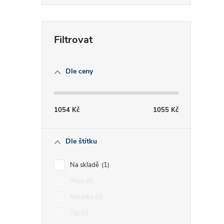
r
Dle ceny
1054
Kč
1055
Kč
i
Dle štítku
Na skladě
1
Akce
0
Novinka
0
Tip
0