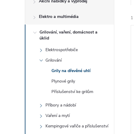
Akční nabídky a výprodej
t
Elektro a multimédia
r
1
a
Grilování, vaření, domácnost a
úklid
n
Elektrospotřebiče
Grilování
n
í
Grily na dřevěné uhlí
i
í
Plynové grily
Příslušenství ke grilům
p
Příbory a nádobí
a
Vaření a mytí
n
Kempingové vařiče a příslušenství