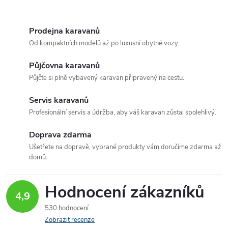
O
v
Prodejna karavanů
Od kompaktních modelů až po luxusní obytné vozy.
l
Půjčovna karavanů
á
Půjčte si plně vybavený karavan připravený na cestu.
d
Servis karavanů
a
Profesionální servis a údržba, aby váš karavan zůstal spolehlivý.
c
Doprava zdarma
Ušetřete na dopravě, vybrané produkty vám doručíme zdarma až
í
domů.
p
Hodnocení zákazníků
r
4,9
530 hodnocení
v
Zobrazit recenze