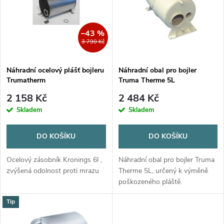
e
p
Abecedně
n
i
–43 %
3 790 Kč
í
s
p
Náhradní ocelový plášť bojleru
Náhradní obal pro bojler
Trumatherm
Truma Therme 5L
p
r
2 158 Kč
2 484 Kč
r
Skladem
Skladem
o
o
DO KOŠÍKU
DO KOŠÍKU
d
d
Ocelový zásobník Kronings 6l ,
Náhradní obal pro bojler Truma
u
zvýšená odolnost proti mrazu
Therme 5L, určený k výměně
poškozeného pláště.
u
k
Tip
k