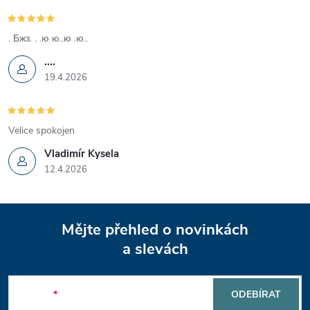
k
y
. Бжз. . .ю ю..ю .ю..
....
v
19.4.2026
ý
p
Velice spokojen
i
Vladimír Kysela
12.4.2026
s
u
Z
Mějte přehled o novinkách
á
a slevách
p
E-mail
ODEBÍRAT