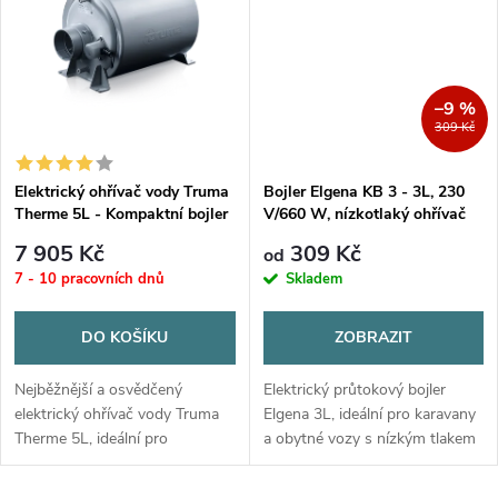
t
t
ů
ů
–9 %
309 Kč
Elektrický ohřívač vody Truma
Bojler Elgena KB 3 - 3L, 230
Therme 5L - Kompaktní bojler
V/660 W, nízkotlaký ohřívač
vody
7 905 Kč
309 Kč
od
7 - 10 pracovních dnů
Skladem
DO KOŠÍKU
ZOBRAZIT
Nejběžnější a osvědčený
Elektrický průtokový bojler
elektrický ohřívač vody Truma
Elgena 3L, ideální pro karavany
Therme 5L, ideální pro
a obytné vozy s nízkým tlakem
karavany.
vody.