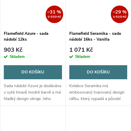
–31 %
–29 %
1 310 Kč
1 510 Kč
Flamefield Azure - sada
Flamefield Seramika - sada
nádobí 12ks
nádobí 16ks - Vanilla
903 Kč
1 071 Kč
Skladem
Skladem
DO KOŠÍKU
DO KOŠÍKU
Sada nádobí Azure je dodávána
Kolekce Seramika má
v syté tmavě modré barvě a má
embosovaný tvarovaný design
hladký design okraje. Jeho
ráfku, který vypadá a působí
odolný a lehký design je
jako skutečná keramika.
dokonale vhodný pro námořní
nadšence.