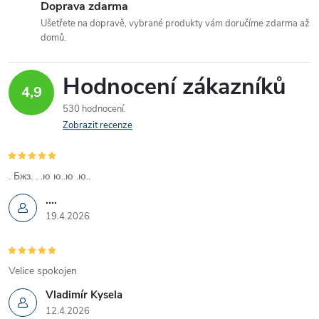
Doprava zdarma
v
Ušetřete na dopravě, vybrané produkty vám doručíme zdarma až
domů.
k
y
Hodnocení zákazníků
4,9
v
530 hodnocení
Zobrazit recenze
ý
p
. Бжз. . .ю ю..ю .ю..
i
....
19.4.2026
s
u
Velice spokojen
Vladimír Kysela
12.4.2026