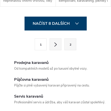
nepřilnavou vnitřní vrstvou, víky
kempování, karavaning, pikniky i
z ušlechtilé oceli a
domácí použití. Hrnky jsou
ergonomickými soft-touch
vyrobeny z odolného
rukojeti. Souprava 8+1 kusů s
polykarbonátu, který je lehký,
O
průměrem Ø 24...
téměř...
NAČÍST 8 DALŠÍCH
v
l
S
1
2
t
á
r
d
á
Prodejna karavanů
a
n
Od kompaktních modelů až po luxusní obytné vozy.
k
c
Půjčovna karavanů
o
Půjčte si plně vybavený karavan připravený na cestu.
í
v
á
Servis karavanů
p
Profesionální servis a údržba, aby váš karavan zůstal spolehlivý.
n
r
í