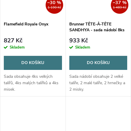
–30 %
–37 %
1 190 Kč
1 489 Kč
Flamefield Royale Onyx
Brunner TÊTE-Â-TÊTE
SANDHYA - sada nádobí 8ks
827 Kč
933 Kč
Skladem
Skladem
DO KOŠÍKU
DO KOŠÍKU
Sada obsahuje 4ks velkých
Sada nádobí obsahuje 2 velké
talířů, 4ks malých talířků a 4ks
talíře, 2 malé talíře, 2 hrnečky a
misek.
2 misky.