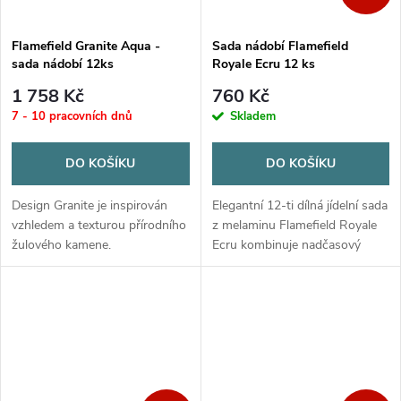
Flamefield Granite Aqua -
Sada nádobí Flamefield
sada nádobí 12ks
Royale Ecru 12 ks
1 758 Kč
760 Kč
7 - 10 pracovních dnů
Skladem
DO KOŠÍKU
DO KOŠÍKU
Design Granite je inspirován
Elegantní 12-ti dílná jídelní sada
vzhledem a texturou přírodního
z melaminu Flamefield Royale
žulového kamene.
Ecru kombinuje nadčasový
design v krémově bílé barvě s
jemným béžovým okrajem. Je
vysoce odolná, nerozbitná a...