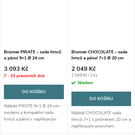
Brunner PIRATE – sada hrnců
Brunner CHOCOLATE – sada
a pánví 9+1 Ø 24 cm
hrnců a pánví 7+1 Ø 20 cm
3 093 Kč
2 049 Kč
Měrná
2 049 Kč / 1 ks
7 - 10 pracovních dnů
cena:
Skladem
DO KOŠÍKU
DO KOŠÍKU
Nádobí PIRATE 9+1 Ø 24 cm -
moderní a kompaktní sada
Nádobí CHOCOLATE sada
hrnců a pánví s nepřilnavým
hrnců 7+1 s průměrem 20 cm a
povrchem. Ideální pro
nepřilnavým povrchem.
každodenní vaření.
Perfektní pro každodenní