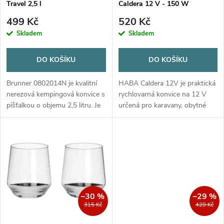
p
Travel 2,5 l
Caldera 12 V - 150 W
p
r
499 Kč
520 Kč
r
Skladem
Skladem
o
o
DO KOŠÍKU
DO KOŠÍKU
d
d
Brunner 0802014N je kvalitní
HABA Caldera 12V je praktická
u
nerezová kempingová konvice s
rychlovarná konvice na 12 V
píšťalkou o objemu 2,5 litru. Je
určená pro karavany, obytné
u
ideální pro karavany, obytné
vozy, lodě i osobní automobily.
k
vozy, kempování i domácí
Díky objemu 1 litr, nízkému
k
použití. Odolná nerezová ocel,...
příkonu 150 W a napájení z
t
12V...
t
ů
ů
–30 %
–29 %
315 Kč
420 Kč