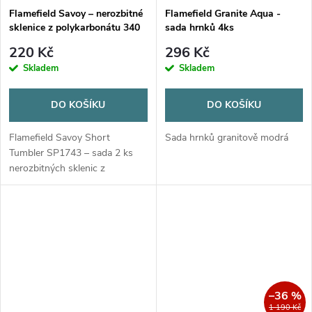
Flamefield Savoy – nerozbitné
Flamefield Granite Aqua -
sklenice z polykarbonátu 340
sada hrnků 4ks
ml
220 Kč
296 Kč
Skladem
Skladem
DO KOŠÍKU
DO KOŠÍKU
Flamefield Savoy Short
Sada hrnků granitově modrá
Tumbler SP1743 – sada 2 ks
nerozbitných sklenic z
polykarbonátu. Vypadají jako
sklo, ideální na kemping,
karavan i na zahradu.
–36 %
1 190 Kč