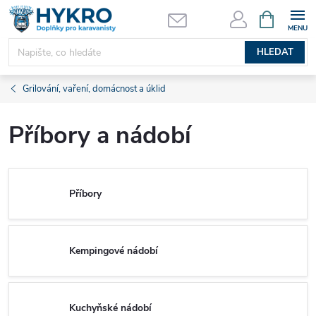
Přejít
NÁKUPNÍ
KOŠÍK
na
obsah
HLEDAT
Grilování, vaření, domácnost a úklid
Příbory a nádobí
Příbory
Kempingové nádobí
Kuchyňské nádobí