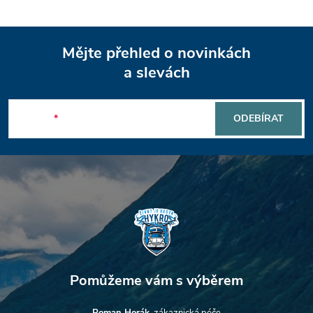
Z
Mějte přehled o novinkách
á
a slevách
p
E-mail
ODEBÍRAT
a
t
í
Roman Horák