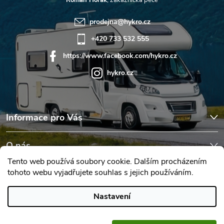
prodejna
@
hykro.cz
+420 733 532 555
https://www.facebook.com/hykro.cz
hykro.cz
Informace pro Vás
O nás
Tento web používá soubory cookie. Dalším procházením
tohoto webu vyjadřujete souhlas s jejich používáním.
Hodnocení obchodu
Nastavení
Copyright 2026
Karavany Hykro
. Všechna práva vyhrazena.
Upravit
nastavení cookies