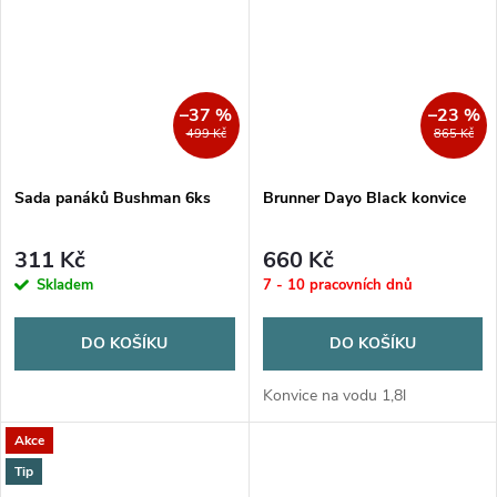
–37 %
–23 %
499 Kč
865 Kč
Sada panáků Bushman 6ks
Brunner Dayo Black konvice
311 Kč
660 Kč
Skladem
7 - 10 pracovních dnů
DO KOŠÍKU
DO KOŠÍKU
Konvice na vodu 1,8l
Akce
Tip