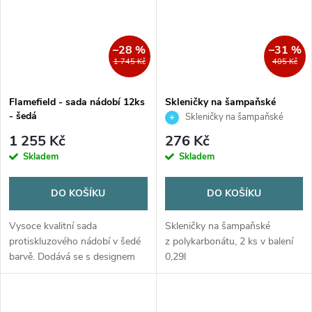
–28 %
–31 %
1 745 Kč
405 Kč
Flamefield - sada nádobí 12ks
Skleničky na šampaňské
- šedá
Skleničky na šampaňské
1 255 Kč
276 Kč
Skladem
Skladem
DO KOŠÍKU
DO KOŠÍKU
Vysoce kvalitní sada
Skleničky na šampaňské
protiskluzového nádobí v šedé
z polykarbonátu, 2 ks v balení
barvě. Dodává se s designem
0,29l
ráfku a vzhledem jako skutečná
keramika