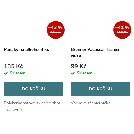
–43 %
–41 %
240 Kč
169 Kč
Panáky na alkohol 4 ks
Brunner Vacuseal Těsnící
víčko
135 Kč
99 Kč
Skladem
Skladem
DO KOŠÍKU
DO KOŠÍKU
Polykarbonátové sklenice shot
Vakuové těsnící víčko
- barevné