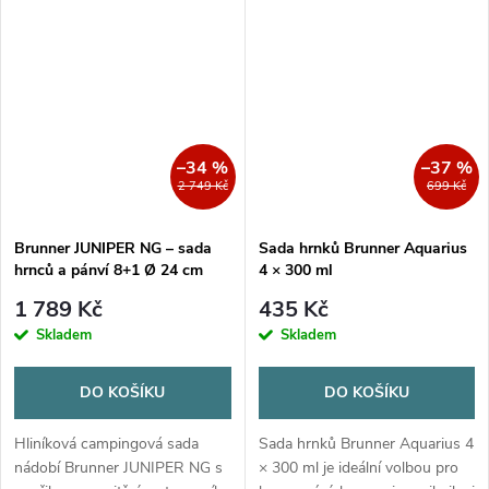
použití s odnímatelnou rukojetí
a popruhem.
–34 %
–37 %
2 749 Kč
699 Kč
Brunner JUNIPER NG – sada
Sada hrnků Brunner Aquarius
hrnců a pánví 8+1 Ø 24 cm
4 × 300 ml
1 789 Kč
435 Kč
Skladem
Skladem
DO KOŠÍKU
DO KOŠÍKU
Hliníková campingová sada
Sada hrnků Brunner Aquarius 4
nádobí Brunner JUNIPER NG s
× 300 ml je ideální volbou pro