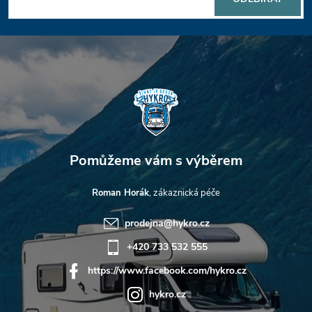
a
t
í
Roman Horák
prodejna
@
hykro.cz
+420 733 532 555
https://www.facebook.com/hykro.cz
hykro.cz