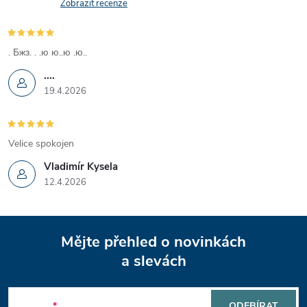
Zobrazit recenze
. Бжз. . .ю ю..ю .ю..
....
19.4.2026
Velice spokojen
Vladimír Kysela
12.4.2026
Z
Mějte přehled o novinkách
á
a slevách
p
E-mail
ODEBÍRAT