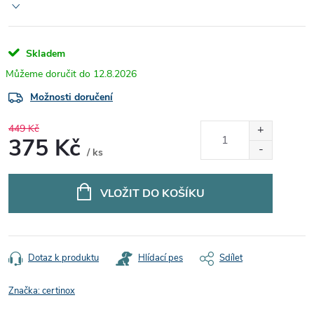
Skladem
12.8.2026
Možnosti doručení
449 Kč
375 Kč
/ ks
Měrná
cena:
VLOŽIT DO KOŠÍKU
Dotaz k produktu
Hlídací pes
Sdílet
Značka:
certinox