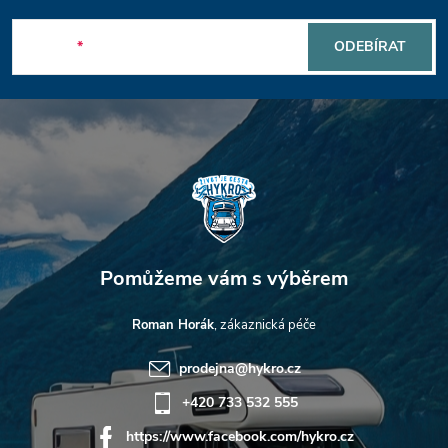
p
E-mail
ODEBÍRAT
a
t
í
Roman Horák
prodejna
@
hykro.cz
+420 733 532 555
https://www.facebook.com/hykro.cz