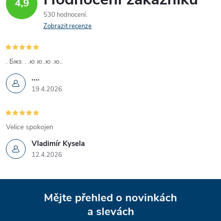
4,9
530 hodnocení
Zobrazit recenze
. Бжз. . .ю ю..ю .ю..
....
19.4.2026
Velice spokojen
Vladimír Kysela
12.4.2026
Z
Mějte přehled o novinkách
á
a slevách