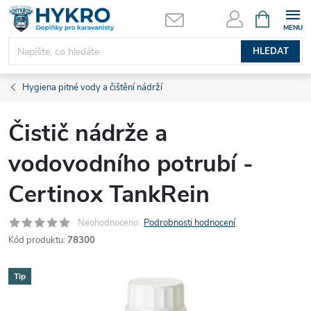
Přejít
NÁKUPNÍ
KOŠÍK
na
obsah
HLEDAT
Hygiena pitné vody a čištění nádrží
Čistič nádrže a
vodovodního potrubí -
Certinox TankRein
Neohodnoceno
Podrobnosti hodnocení
Kód produktu:
78300
Tip