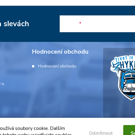
a slevách
E-mail
Hodnocení obchodu
Hodnocení obchodu
.o.
oužívá soubory cookie. Dalším
Odmítnout
S