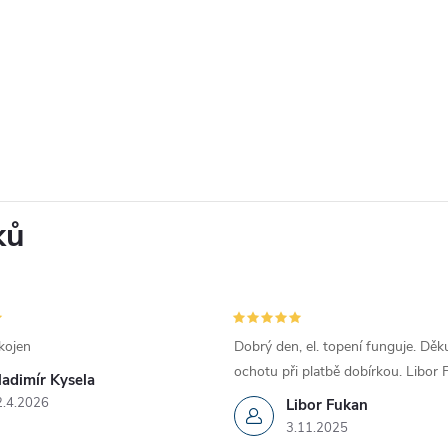
ků
kojen
Dobrý den, el. topení funguje. Děku
ochotu při platbě dobírkou. Libor
ladimír Kysela
2.4.2026
Libor Fukan
3.11.2025