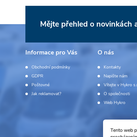
Mějte přehled o novinkách
Z
á
Informace pro Vás
O nás
p
Obchodní podmínky
Kontakty
a
GDPR
Napište nám
Poštovné
Vítejte v Hykro s.r
t
Jak reklamovat?
O společnosti
í
Web Hykro
Tento web p