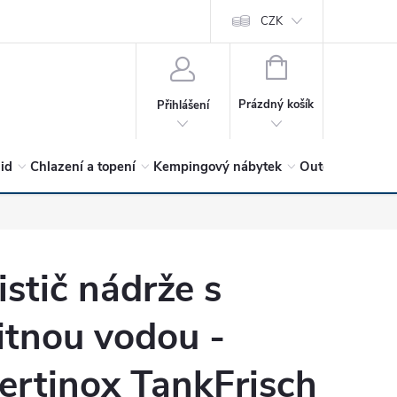
vrátit?
Vítejte v Hykro s.r.o
O společnosti
CZK
Hodnocení obchodu
NÁKUPNÍ
KOŠÍK
Prázdný košík
Přihlášení
lid
Chlazení a topení
Kempingový nábytek
Outdoor a volný
istič nádrže s
itnou vodou -
ertinox TankFrisch