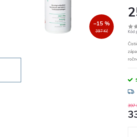
2
–15 %
397 Kč
Kód 
Čist
zápa
ročn
397 
3
Měr
cena