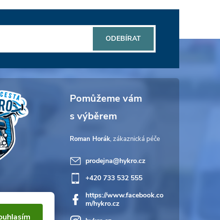
ODEBÍRAT
Roman Horák
prodejna
@
hykro.cz
+420 733 532 555
https://www.facebook.co
m/hykro.cz
ouhlasím