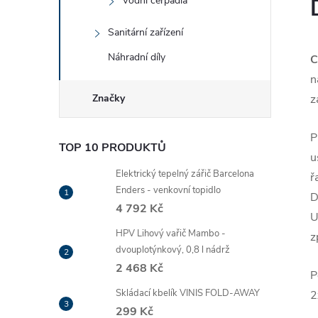
Vodní čerpadla
Sanitární zařízení
Náhradní díly
C
n
Značky
z
P
TOP 10 PRODUKTŮ
u
Elektrický tepelný zářič Barcelona
ř
Enders - venkovní topidlo
D
4 792 Kč
U
HPV Lihový vařič Mambo -
z
dvouplotýnkový, 0,8 l nádrž
2 468 Kč
P
Skládací kbelík VINIS FOLD-AWAY
2
299 Kč