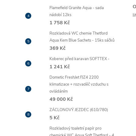
O
Flamefield Granite Aqua - sada
li
nádobí 12ks
1 758 Kč
Rozkladová WC chemie Thetford
Aqua Kem Blue Sachets - 15ks sáčků
369 Kč
Koberec před karavan SOFTTEX -
1 241 Kč
Dometic FreshJet FJZ4 2200
klimatizace + rozvaděč vzduchu s
ovládáním
49 000 Kč
ZÁCLONOVÝ JEZDEC (610/780)
5 Kč
Rozkladový toaletní papír pro
chemické WC Aqua Soft Thetford - 4