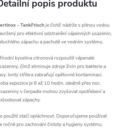
Detailní popis produktu
ertinox - TankFrisch
je čistič nádrže s pitnou vodou
avržený pro efektivní odstranění vápenných usazenin,
atuchlého zápachu a pachutě ve vodním systému.
řírodní kyselina citronová rozpouští vápenaté
sazeniny, čímž eliminuje zdroje živin pro bakterie a
asy. Ionty stříbra zabraňují opětovné kontaminaci.
oba expozice je 8 až 10 hodin, ideálně přes noc.
sazeniny v čerpadle mohou zvyšovat opotřebení a
působovat zápachy.
o použití stačí opláchnout. Doporučujeme používat
x ročně pro zachování čistoty a hygieny systému.