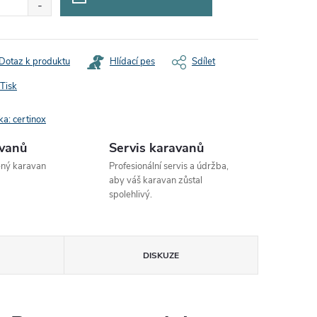
Dotaz k produktu
Hlídací pes
Sdílet
Tisk
ka:
certinox
avanů
Servis karavanů
ený karavan
Profesionální servis a údržba,
aby váš karavan zůstal
spolehlivý.
DISKUZE