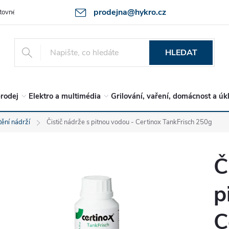
prodejna@hykro.cz
tovné
Ochrana osob. údajů - GDPR
Postup při reklamaci -jak zboží 
HLEDAT
rodej
Elektro a multimédia
Grilování, vaření, domácnost a úk
tění nádrží
Čistič nádrže s pitnou vodou - Certinox TankFrisch 250g
Č
p
C