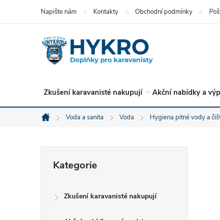
Přejít
Napište nám
Kontakty
Obchodní podmínky
Poš
na
obsah
Zkušení karavanisté nakupují
Akční nabídky a výp
Voda a sanita
Voda
Hygiena pitné vody a čiš
Domů
P
Přeskočit
Kategorie
kategorie
o
Zkušení karavanisté nakupují
s