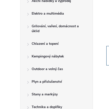
Akční nabídky a výprodej
t
Elektro a multimédia
r
a
Grilování, vaření, domácnost a
úklid
n
Chlazení a topení
n
Kempingový nábytek
í
Outdoor a volný čas
p
Plyn a příslušenství
a
Stany a markýzy
n
Technika a doplňky