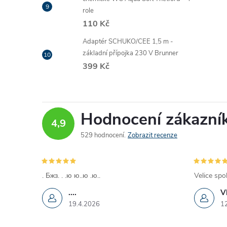
role
110 Kč
Adaptér SCHUKO/CEE 1,5 m -
základní přípojka 230 V Brunner
399 Kč
Hodnocení zákazní
4,9
529 hodnocení
Zobrazit recenze
. Бжз. . .ю ю..ю .ю..
Velice spo
....
V
19.4.2026
1