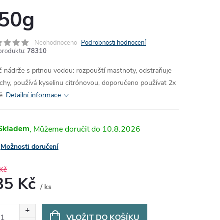
50g
Neohodnoceno
Podrobnosti hodnocení
produktu:
78310
ič nádrže s pitnou vodou: rozpouští mastnoty, odstraňuje
chy, používá kyselinu citrónovou, doporučeno používat 2x
ě.
Detailní informace
Skladem
10.8.2026
Možnosti doručení
Kč
35 Kč
/ ks
ná
:
VLOŽIT DO KOŠÍKU