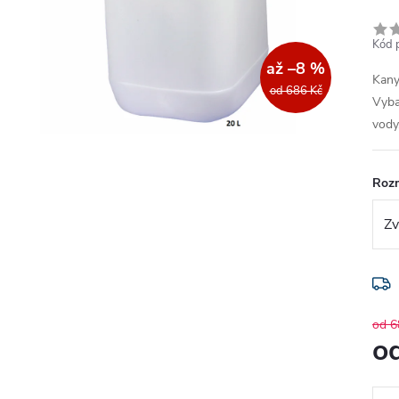
Kód 
až –8 %
Kany
od 686 Kč
Vyba
vody
Roz
od 6
o
Měr
cena