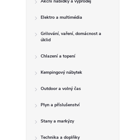
Akční nabídky a výprodej
t
Elektro a multimédia
r
a
Grilování, vaření, domácnost a
úklid
n
Chlazení a topení
n
Kempingový nábytek
í
Outdoor a volný čas
p
Plyn a příslušenství
a
Stany a markýzy
n
Technika a doplňky