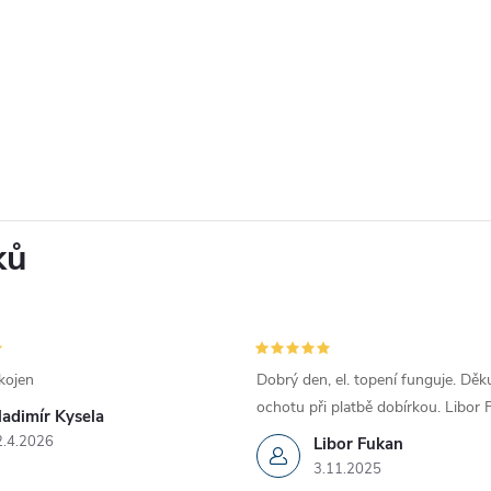
ků
kojen
Dobrý den, el. topení funguje. Děku
ochotu při platbě dobírkou. Libor
ladimír Kysela
2.4.2026
Libor Fukan
3.11.2025