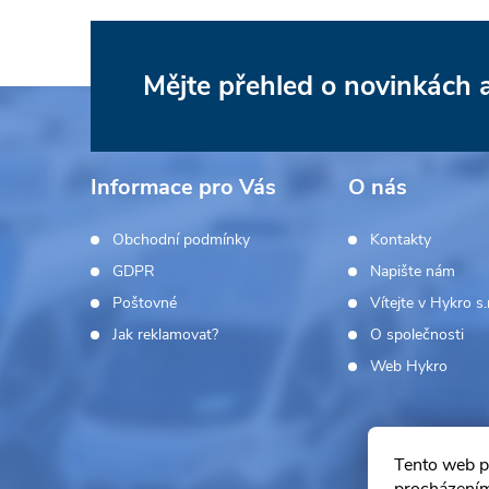
Mějte přehled o novinkách
Z
á
Informace pro Vás
O nás
p
Obchodní podmínky
Kontakty
a
GDPR
Napište nám
Poštovné
Vítejte v Hykro s.r
t
Jak reklamovat?
O společnosti
í
Web Hykro
Tento web p