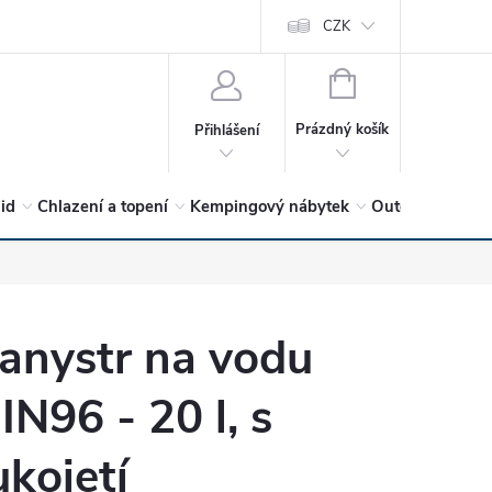
vrátit?
Vítejte v Hykro s.r.o
O společnosti
CZK
Hodnocení obchodu
NÁKUPNÍ
KOŠÍK
Prázdný košík
Přihlášení
lid
Chlazení a topení
Kempingový nábytek
Outdoor a volný
anystr na vodu
IN96 - 20 l, s
ukojetí