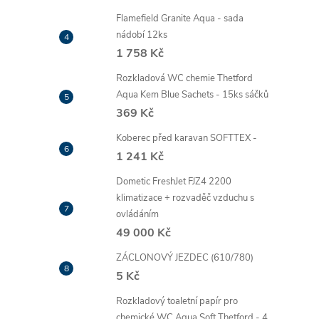
Flamefield Granite Aqua - sada
nádobí 12ks
1 758 Kč
Rozkladová WC chemie Thetford
Aqua Kem Blue Sachets - 15ks sáčků
369 Kč
Koberec před karavan SOFTTEX -
1 241 Kč
Dometic FreshJet FJZ4 2200
klimatizace + rozvaděč vzduchu s
ovládáním
49 000 Kč
ZÁCLONOVÝ JEZDEC (610/780)
5 Kč
Rozkladový toaletní papír pro
chemické WC Aqua Soft Thetford - 4