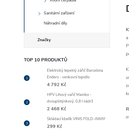
Vodní čerpadla
Sanitární zařízení
Náhradní díly
K
a
Značky
P
p
TOP 10 PRODUKTŮ
K
Elektrický tepelný zářič Barcelona
u
Enders - venkovní topidlo
4 792 Kč
s
k
HPV Lihový vařič Mambo -
dvouplotýnkový, 0,8 l nádrž
2 468 Kč
R
m
Skládací kbelík VINIS FOLD-AWAY
299 Kč