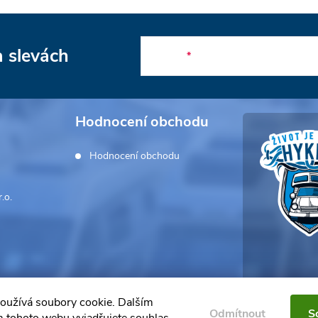
a slevách
E-mail
Hodnocení obchodu
Hodnocení obchodu
.o.
oužívá soubory cookie. Dalším
Odmítnout
S