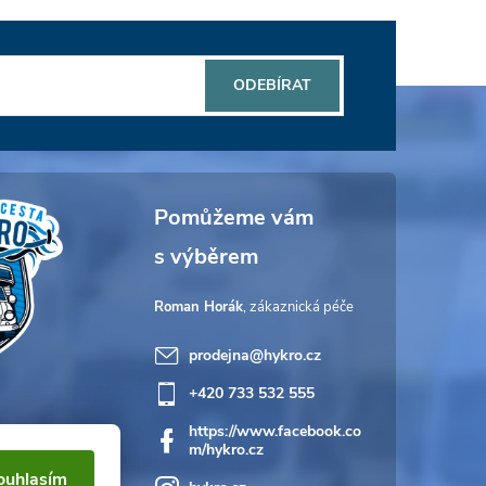
ODEBÍRAT
Roman Horák
prodejna
@
hykro.cz
+420 733 532 555
https://www.facebook.co
m/hykro.cz
ouhlasím