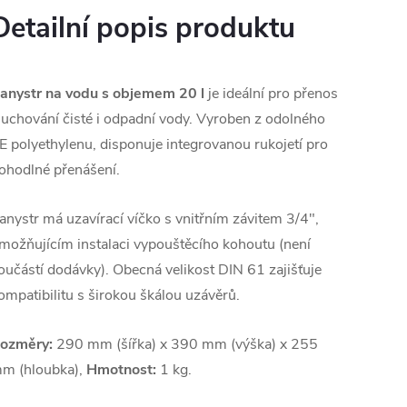
Detailní popis produktu
anystr na vodu s objemem 20 l
je ideální pro přenos
 uchování čisté i odpadní vody. Vyroben z odolného
E polyethylenu, disponuje integrovanou rukojetí pro
ohodlné přenášení.
anystr má uzavírací víčko s vnitřním závitem 3/4",
možňujícím instalaci vypouštěcího kohoutu (není
oučástí dodávky). Obecná velikost DIN 61 zajišťuje
ompatibilitu s širokou škálou uzávěrů.
ozměry:
290 mm (šířka) x 390 mm (výška) x 255
m (hloubka),
Hmotnost:
1 kg.