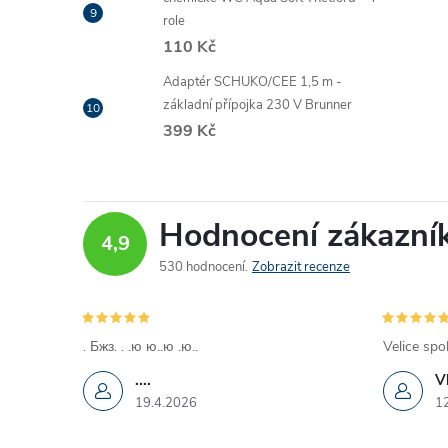
role
110 Kč
Adaptér SCHUKO/CEE 1,5 m -
základní přípojka 230 V Brunner
399 Kč
Hodnocení zákazní
4,9
530 hodnocení
Zobrazit recenze
. Бжз. . .ю ю..ю .ю..
Velice spo
....
V
19.4.2026
1