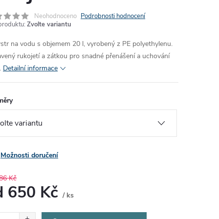
Neohodnoceno
Podrobnosti hodnocení
produktu:
Zvolte variantu
str na vodu s objemem 20 l, vyrobený z PE polyethylenu.
vený rukojetí a zátkou pro snadné přenášení a uchování
.
Detailní informace
měry
Možnosti doručení
86 Kč
d
650 Kč
/ ks
ná
: