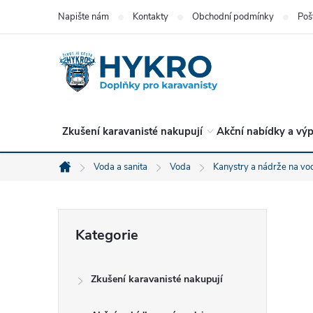
Přejít
Napište nám
Kontakty
Obchodní podmínky
Poš
na
obsah
Zkušení karavanisté nakupují
Akční nabídky a výp
Voda a sanita
Voda
Kanystry a nádrže na vo
Domů
P
Přeskočit
Kategorie
kategorie
o
Zkušení karavanisté nakupují
s