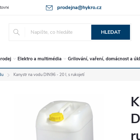
prodejna@hykro.cz
tovné
Ochrana osob. údajů - GDPR
Postup při reklamaci -jak zboží 
HLEDAT
rodej
Elektro a multimédia
Grilování, vaření, domácnost a úk
du
Kanystr na vodu DIN96 - 20 l, s rukojetí
K
D
r