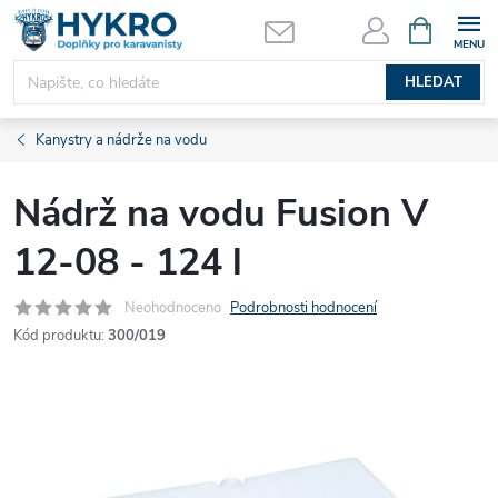
Přejít
NÁKUPNÍ
KOŠÍK
na
obsah
HLEDAT
Kanystry a nádrže na vodu
Nádrž na vodu Fusion V
12-08 - 124 l
Neohodnoceno
Podrobnosti hodnocení
Kód produktu:
300/019