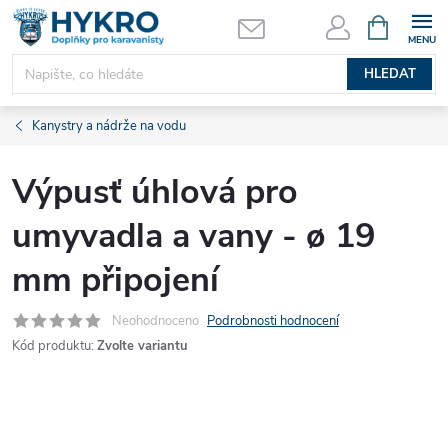
Přejít
NÁKUPNÍ
KOŠÍK
na
obsah
HLEDAT
Kanystry a nádrže na vodu
Výpusť úhlová pro
umyvadla a vany - ø 19
mm připojení
Neohodnoceno
Podrobnosti hodnocení
Kód produktu:
Zvolte variantu