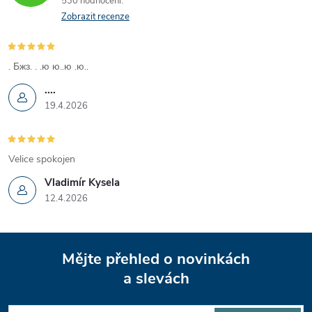
530 hodnocení
Zobrazit recenze
. Бжз. . .ю ю..ю .ю..
....
19.4.2026
Velice spokojen
Vladimír Kysela
12.4.2026
Z
Mějte přehled o novinkách
á
a slevách