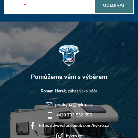
p
E-mail
ODEBÍRAT
a
t
í
Roman Horák
prodejna
@
hykro.cz
+420 733 532 555
https://www.facebook.com/hykro.cz
hykro.cz