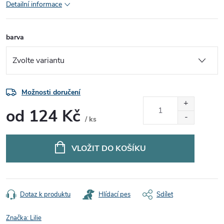
Detailní informace
barva
Možnosti doručení
od
124 Kč
/ ks
Měrná
cena:
VLOŽIT DO KOŠÍKU
Dotaz k produktu
Hlídací pes
Sdílet
Značka:
Lilie