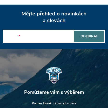
Z
Mějte přehled o novinkách
á
a slevách
p
E-mail
ODEBÍRAT
a
t
í
Roman Horák