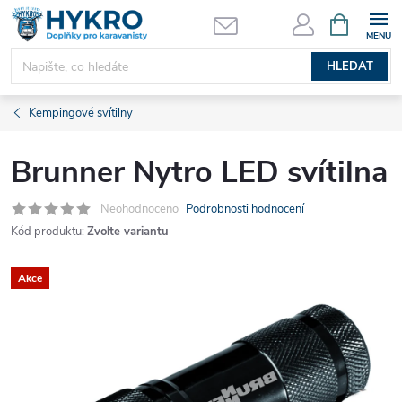
Přejít
NÁKUPNÍ
KOŠÍK
na
obsah
HLEDAT
Kempingové svítilny
Brunner Nytro LED svítilna
Neohodnoceno
Podrobnosti hodnocení
Kód produktu:
Zvolte variantu
Akce