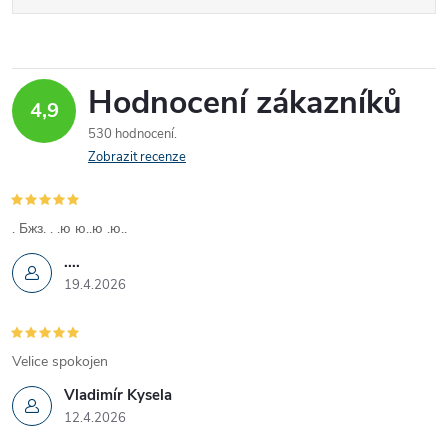
Hodnocení zákazníků
4,9
530 hodnocení
Zobrazit recenze
. Бжз. . .ю ю..ю .ю..
....
19.4.2026
Velice spokojen
Vladimír Kysela
12.4.2026