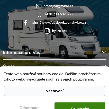
prodejna
@
hykro.cz
+420 733 532 555
https://www.facebook.com/hykro.cz
hykro.cz
Informace pro Vás
O nás
Tento web používá soubory cookie. Dalším procházením
tohoto webu vyjadřujete souhlas s jejich používáním.
Hodnocení obchodu
Nastavení
Copyright 2026
Karavany Hykro
. Všechna práva vyhrazena.
Upravit
nastavení cookies
Odmítnout