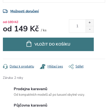
Možnosti doručení
od 189 Kč
od
149 Kč
/ ks
Měrná
cena:
VLOŽIT DO KOŠÍKU
Dotaz k produktu
Hlídací pes
Sdílet
Záruka
:
2 roky
Prodejna karavanů
Od kompaktních modelů až po luxusní obytné vozy.
Půjčovna karavanů