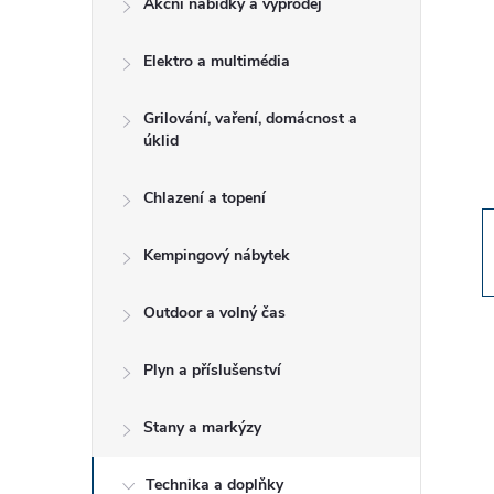
Akční nabídky a výprodej
t
Elektro a multimédia
r
a
Grilování, vaření, domácnost a
úklid
n
Chlazení a topení
n
Kempingový nábytek
í
Outdoor a volný čas
p
Plyn a příslušenství
a
Stany a markýzy
n
Technika a doplňky