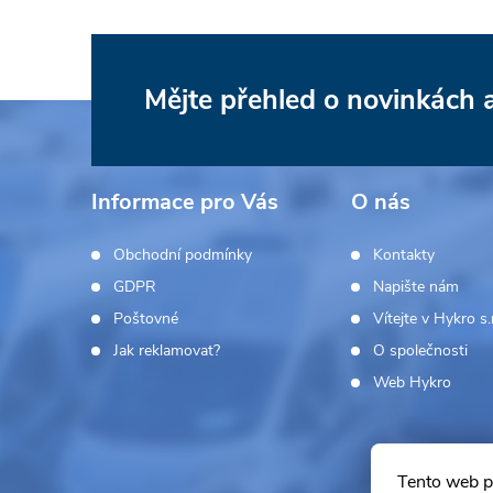
Mějte přehled o novinkách
Z
á
Informace pro Vás
O nás
p
Obchodní podmínky
Kontakty
a
GDPR
Napište nám
Poštovné
Vítejte v Hykro s.r
t
Jak reklamovat?
O společnosti
í
Web Hykro
Tento web p