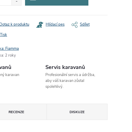
Dotaz k produktu
Hlídací pes
Sdílet
Tisk
ka:
Fiamma
ka
:
2 roky
avanů
Servis karavanů
ený karavan
Profesionální servis a údržba,
aby váš karavan zůstal
spolehlivý.
RECENZE
DISKUZE