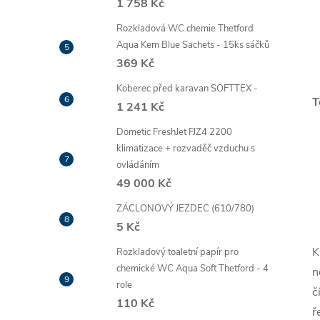
1 758 Kč
Rozkladová WC chemie Thetford
Aqua Kem Blue Sachets - 15ks sáčků
369 Kč
Koberec před karavan SOFTTEX -
T
1 241 Kč
Dometic FreshJet FJZ4 2200
klimatizace + rozvaděč vzduchu s
ovládáním
49 000 Kč
ZÁCLONOVÝ JEZDEC (610/780)
5 Kč
K
Rozkladový toaletní papír pro
chemické WC Aqua Soft Thetford - 4
n
role
č
110 Kč
ř