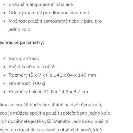
Snadná manipulace a instalace
Odolný materiál pro dlouhou životnost
Možnost použití samostatně nebo v páru pro
jedno kolo
echnické parametry:
Barva: antracit
Počet kusů v balení: 2
Rozměry (Š x V x H): 141 x 84 x 140 mm
Hmotnost: 100 g
Rozměry balení: 20,6 x 14,3 x 8,7 cm
líny lze použít buď samostatně na dvě různá kola,
ebo je můžete spojit a použít společně pro jedno kolo,
ímž dosáhnete ještě vyšší stability. Jedná se o ideální
ešení pro majitele karavanů a obytných vozů, kteří