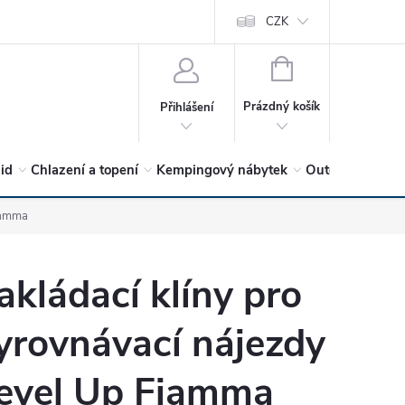
vrátit?
Vítejte v Hykro s.r.o
O společnosti
CZK
Hodnocení obchodu
NÁKUPNÍ
KOŠÍK
Prázdný košík
Přihlášení
lid
Chlazení a topení
Kempingový nábytek
Outdoor a volný
Fiamma
akládací klíny pro
yrovnávací nájezdy
evel Up Fiamma