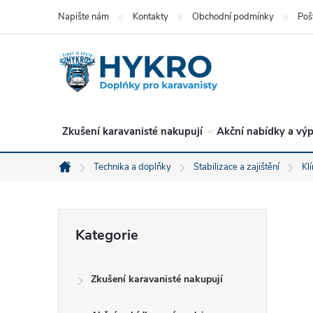
Přejít
Napište nám
Kontakty
Obchodní podmínky
Poš
na
obsah
Zkušení karavanisté nakupují
Akční nabídky a výp
Technika a doplňky
Stabilizace a zajištění
Kl
Domů
P
Přeskočit
Kategorie
kategorie
o
Zkušení karavanisté nakupují
s