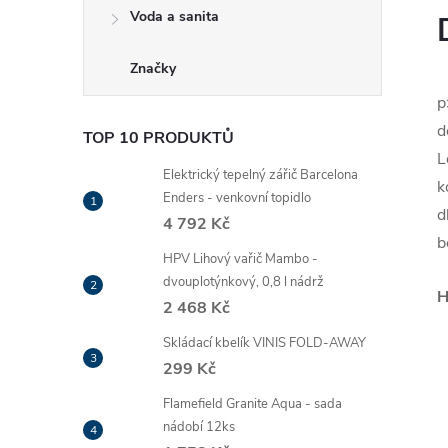
Voda a sanita
Značky
p
d
TOP 10 PRODUKTŮ
L
Elektrický tepelný zářič Barcelona
k
Enders - venkovní topidlo
d
4 792 Kč
b
HPV Lihový vařič Mambo -
dvouplotýnkový, 0,8 l nádrž
H
2 468 Kč
Skládací kbelík VINIS FOLD-AWAY
299 Kč
Flamefield Granite Aqua - sada
nádobí 12ks