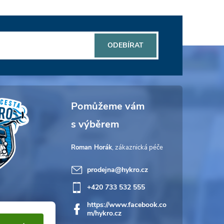
ODEBÍRAT
Roman Horák
prodejna
@
hykro.cz
+420 733 532 555
https://www.facebook.co
m/hykro.cz