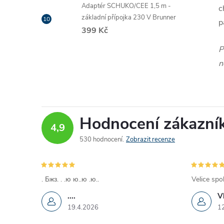
Adaptér SCHUKO/CEE 1,5 m -
c
základní přípojka 230 V Brunner
p
399 Kč
P
n
Hodnocení zákazní
4,9
530 hodnocení
Zobrazit recenze
. Бжз. . .ю ю..ю .ю..
Velice spo
....
V
19.4.2026
1