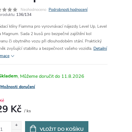
Neohodnoceno
Podrobnosti hodnocení
produktu:
136/134
ádací klíny Fiamma pro vyrovnávací nájezdy Level Up, Level
a Magnum. Sada 2 kusů pro bezpečné zajištění kol
vanu či obytného vozu při dlouhodobém stání. Praktický
něk zvyšující stabilitu a bezpečnost vašeho vozidla.
Detailní
rmace
Skladem
11.8.2026
Možnosti doručení
Kč
29 Kč
/ ks
ná
:
VLOŽIT DO KOŠÍKU