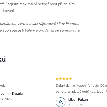
htějí zajistit maximální bezpečnost při delším
arkování.
oznámka: Vyrovnávací nájezdové klíny Fiamma
ejsou součástí balení a prodávají se samostatně.
ků
kojen
Dobrý den, el. topení funguje. Děku
ochotu při platbě dobírkou. Libor
ladimír Kysela
2.4.2026
Libor Fukan
3.11.2025