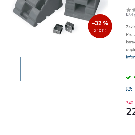
Kód 
–32 %
Zakl
340 Kč
Pro 
kara
dopl
info
340 
2
Měr
cena