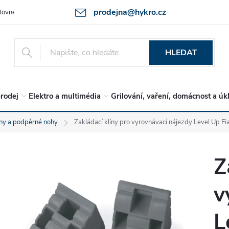
prodejna@hykro.cz
tovné
Ochrana osob. údajů - GDPR
Postup při reklamaci -jak zboží 
HLEDAT
rodej
Elektro a multimédia
Grilování, vaření, domácnost a úk
íny a podpěrné nohy
Zakládací klíny pro vyrovnávací nájezdy Level Up 
Z
v
L