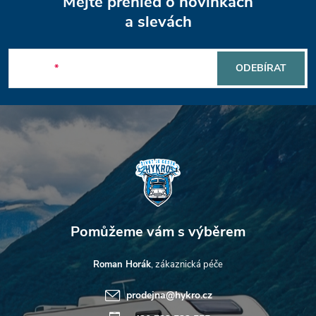
Mějte přehled o novinkách
á
a slevách
p
E-mail
ODEBÍRAT
a
t
í
Roman Horák
prodejna
@
hykro.cz