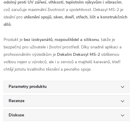
odolný proti UV záření, vlhkosti, teplotním výkyvům i vibracím
,
což zaručuje maximální životnost a spolehlivost. Dekasyl MS-2 je
ideální pro
utěsnění spojů, oken, dveří, střech, lišt a konstrukčních
dílů
.
Produkt je
bez izokyanátů, rozpouštědel a silikonu
, takže je
bezpečný pro uživatele i životní prostředí. Díky snadné aplikaci a
profesionálním výsledkům je
Dekalin Dekasyl MS-2
oblíbenou
volbou nejen u výrobců, ale i u servisů a majitelů karavanů, kteří
chtějí jistotu kvalitního těsnění a pevného spoje.
Parametry produktu
Recenze
Diskuse