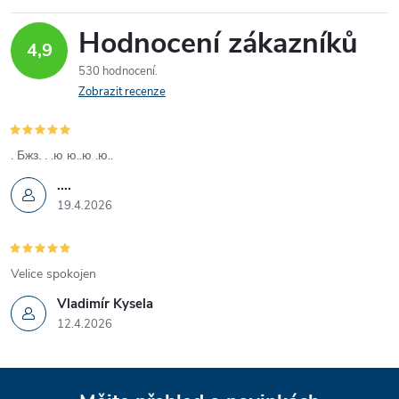
Hodnocení zákazníků
4,9
530 hodnocení
Zobrazit recenze
. Бжз. . .ю ю..ю .ю..
....
19.4.2026
Velice spokojen
Vladimír Kysela
12.4.2026
Z