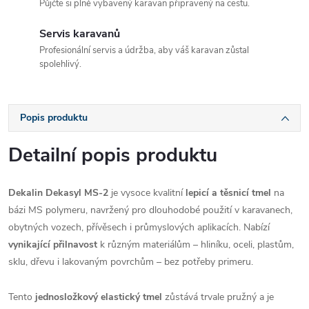
Půjčte si plně vybavený karavan připravený na cestu.
Servis karavanů
Profesionální servis a údržba, aby váš karavan zůstal
spolehlivý.
Popis produktu
Detailní popis produktu
Dekalin Dekasyl MS-2
je vysoce kvalitní
lepicí a těsnicí tmel
na
bázi MS polymeru, navržený pro dlouhodobé použití v karavanech,
obytných vozech, přívěsech i průmyslových aplikacích. Nabízí
vynikající přilnavost
k různým materiálům – hliníku, oceli, plastům,
sklu, dřevu i lakovaným povrchům – bez potřeby primeru.
Tento
jednosložkový elastický tmel
zůstává trvale pružný a je