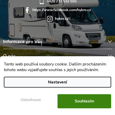
+420 733 532 555
https://www.facebook.com/hykro.cz
hykro.cz
Informace pro Vás
O nás
Tento web používá soubory cookie. Dalším procházením
tohoto webu vyjadřujete souhlas s jejich používáním.
Hodnocení obchodu
Nastavení
Copyright 2026
Karavany Hykro
. Všechna práva vyhrazena.
Upravit
nastavení cookies
Odmítnout
Souhlasím
Vytvořil Shoptet