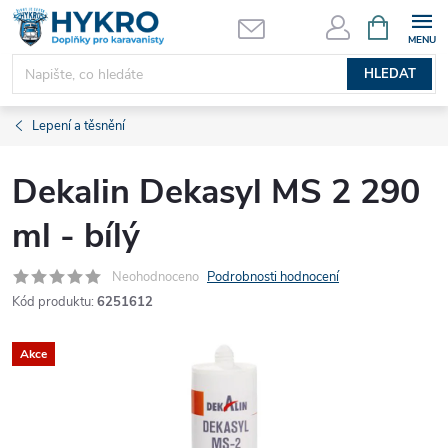
Přejít
NÁKUPNÍ
KOŠÍK
na
obsah
HLEDAT
Lepení a těsnění
Dekalin Dekasyl MS 2 290
ml - bílý
Neohodnoceno
Podrobnosti hodnocení
Kód produktu:
6251612
Akce