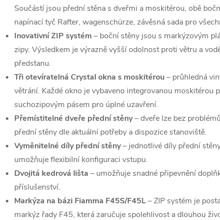
Součástí jsou přední stěna s dveřmi a moskitérou, obě bočn
napínací tyč Rafter, wagenschürze, závěsná sada pro všec
Inovativní ZIP systém
– boční stěny jsou s markýzovým pl
zipy. Výsledkem je výrazně vyšší odolnost proti větru a vo
předstanu.
Tři otevíratelná Crystal okna s moskitérou
– průhledná viny
větrání. Každé okno je vybaveno integrovanou moskitérou
suchozipovým pásem pro úplné uzavření.
Přemístitelné dveře přední stěny
– dveře lze bez problémů
přední stěny dle aktuální potřeby a dispozice stanoviště.
Vyměnitelné díly přední stěny
– jednotlivé díly přední stě
umožňuje flexibilní konfiguraci vstupu.
Dvojitá kedrová lišta
– umožňuje snadné připevnění doplňků
příslušenství.
Markýza na bázi Fiamma F45S/F45L
– ZIP systém je post
markýz řady F45, která zaručuje spolehlivost a dlouhou živ