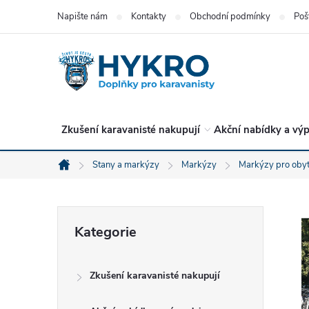
Přejít
Napište nám
Kontakty
Obchodní podmínky
Poš
na
obsah
Zkušení karavanisté nakupují
Akční nabídky a výp
Stany a markýzy
Markýzy
Markýzy pro obyt
Domů
P
Přeskočit
Kategorie
kategorie
o
Zkušení karavanisté nakupují
s