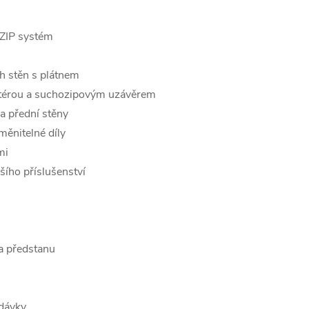
 ZIP systém
h stěn s plátnem
kitérou a suchozipovým uzávěrem
a přední stěny
měnitelné díly
mi
šího příslušenství
a předstanu
odávky