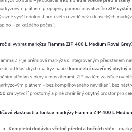
arkýzy do stínu – je dodávána
kompletně včetně přední stěny 
arkýzovým plátnem propojeny pomocí inovativního
ZIP systé
ýrazně vyšší odolnost proti větru i vodě než u klasických markýz. 
aplno – za každého počasí.
roč si vybrat markýzu Fiamma ZIP 400 L Medium Royal Grey
iamma ZIP je prémiová markýza s integrovaným předstanem nav
ozdíl od klasických markýz nabízí
kompletní uzavřený obytný p
očním stěnám s okny a moskitérami. ZIP systém zajišťuje rychlé
arkýzovým plátnem – bez komplikovaného navlékání, bez nástr
50 cm
vytvoří prostorný a plně chráněný obytný prostor pro ce
líčové vlastnosti a funkce markýzy Fiamma ZIP 400 L Mediu
Kompletní dodávka včetně přední a bočních stěn
– markýz