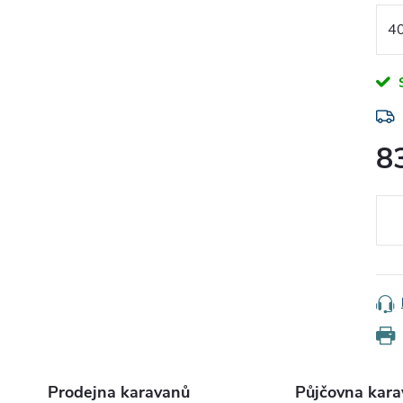
8
Měr
cena
Prodejna karavanů
Půjčovna kar