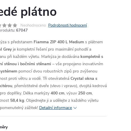
edé plátno
Neohodnoceno
Podrobnosti hodnocení
produktu:
67047
ýza s předstanem
Fiamma ZIP 400 L Medium
s plátnem
l Grey
je kompletní řešení pro maximální pohodlí a
anu při každém výletu. Markýza je dodávána
kompletně s
ní stěnou i bočními stěnami
– vše propojeno inovativním
systémem
pomocí dvou robustních zipů pro zvýšenou
nost proti větru a vodě. Tři otevíratelná
Crystal okna s
itérou
, přemístitelné dveře (vlevo i vpravo), dvojitá kedrová
a pro doplňky. Délka markýzy
400 cm
, výsuv
250 cm
,
tnost
58,4 kg
. Objednejte ji a udělejte z každého výletu
pomenutelný zážitek!
Detailní informace
měry