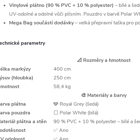
Vinylové plátno (90 % PVC + 10 % polyester)
– bílé a šed
UV-odolné a odolné vůči plísním. Pouzdro v barvě Polar Wh
Mega Bag součástí dodávky
– velká přepravní taška pro po
echnické parametry
📐 Rozměry a hmotnost
élka markýzy
400 cm
ýsuv (hloubka)
250 cm
motnost
58,4 kg
🎨 Materiály a barvy
arva plátna
🩶 Royal Grey (šedá)
arva pouzdra
⬜ Polar White (bílá)
ateriál plátna a stěn
90 % PVC + 10 % polyester – bílé a šed
odotěsnost
✅ Ano
V odolnost
✅ Ano