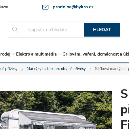
prodejna@hykro.cz
tovné
Ochrana osob. údajů - GDPR
Postup při reklamaci -jak zboží 
HLEDAT
rodej
Elektro a multimédia
Grilování, vaření, domácnost a úk
né přívěsy
Markýzy na bok pro obytné přívěsy
Sáčková markýza s 
S
p
F