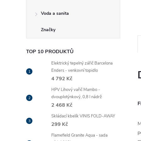
Voda a sanita
Značky
TOP 10 PRODUKTŮ
Elektrický tepelný zářič Barcelona
Enders - venkovní topidlo
4 792 Kč
HPV Lihový vařič Mambo -
dvouplotýnkový, 0,8 l nádrž
F
2 468 Kč
Skládací kbelík VINIS FOLD-AWAY
M
299 Kč
p
Flamefield Granite Aqua - sada