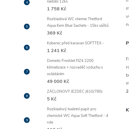
m
nádobí 12ks
m
1 758 Kč
v
Rozkladová WC chemie Thetford
n
Aqua Kem Blue Sachets - 15ks sáčků
369 Kč
P
Koberec před karavan SOFTTEX -
1 241 Kč
F
Dometic FreshJet FJZ4 2200
r
klimatizace + rozvaděč vzduchu s
ovládáním
b
49 000 Kč
m
2
ZÁCLONOVÝ JEZDEC (610/780)
5 Kč
Rozkladový toaletní papír pro
K
chemické WC Aqua Soft Thetford - 4
role