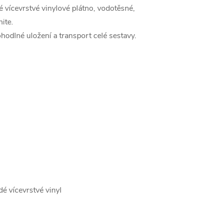
é vícevrstvé vinylové plátno, vodotěsné,
ite.
hodlné uložení a transport celé sestavy.
é vícevrstvé vinyl