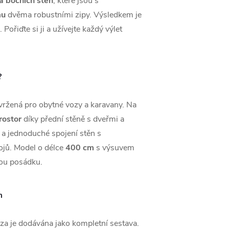
a bočních stěn
, které jsou s
mu
dvěma robustními zipy. Výsledkem je
Pořiďte si ji a užívejte každý výlet
?
ržená pro obytné vozy a karavany. Na
rostor
díky přední stěně s dveřmi a
 a jednoduché spojení stěn s
ojů. Model o délce
400 cm
s výsuvem
lou posádku.
m
a je dodávána jako kompletní sestava.