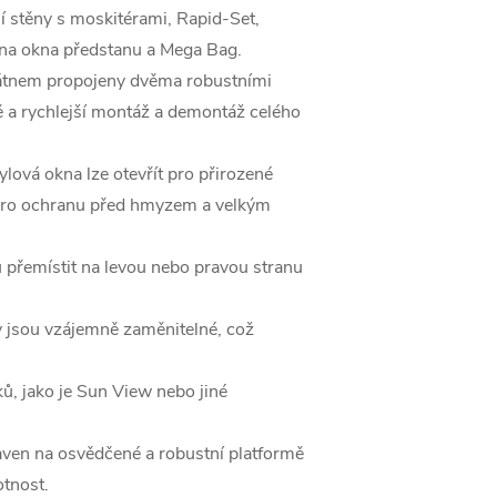
í stěny s moskitérami, Rapid-Set,
hna okna předstanu a Mega Bag.
átnem propojeny dvěma robustními
dě a rychlejší montáž a demontáž celého
lová okna lze otevřít pro přirozené
 pro ochranu před hmyzem a velkým
 přemístit na levou nebo pravou stranu
ny jsou vzájemně zaměnitelné, což
, jako je Sun View nebo jiné
aven na osvědčené a robustní platformě
otnost.