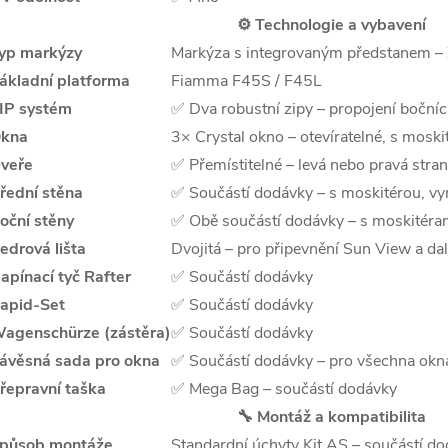
⚙️ Technologie a vybavení
yp markýzy
Markýza s integrovaným předstanem –
ákladní platforma
Fiamma F45S / F45L
IP systém
✅ Dva robustní zipy – propojení bočníc
kna
3× Crystal okno – otevíratelné, s mos
veře
✅ Přemístitelné – levá nebo pravá stran
řední stěna
✅ Součástí dodávky – s moskitérou, vy
oční stěny
✅ Obě součástí dodávky – s moskitéra
edrová lišta
Dvojitá – pro připevnění Sun View a dal
apínací tyč Rafter
✅ Součástí dodávky
apid-Set
✅ Součástí dodávky
agenschürze (zástěra)
✅ Součástí dodávky
ávěsná sada pro okna
✅ Součástí dodávky – pro všechna okn
řepravní taška
✅ Mega Bag – součástí dodávky
🔧 Montáž a kompatibilita
působ montáže
Standardní úchyty Kit AS – součástí d