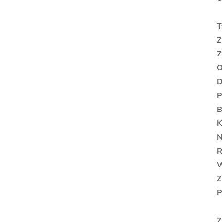
T
Z
Z
O
D
P
B
K
N
R
W
Z
P
Z