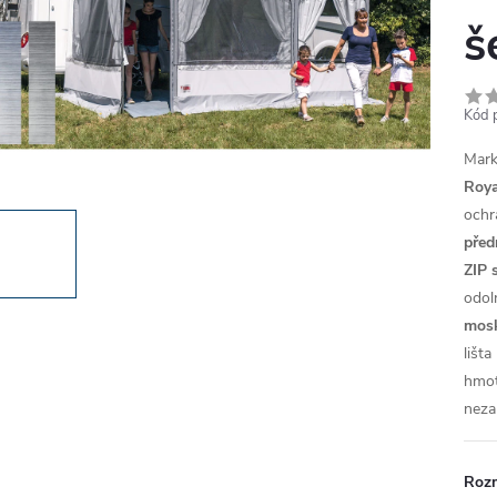
š
Kód 
Mark
Roya
ochr
před
ZIP 
odol
mosk
lišt
hmo
neza
Roz