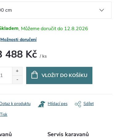
Skladem
12.8.2026
Možnosti doručení
3 488 Kč
/ ks
ná
:
VLOŽIT DO KOŠÍKU
Dotaz k produktu
Hlídací pes
Sdílet
Tisk
avanů
Servis karavanů