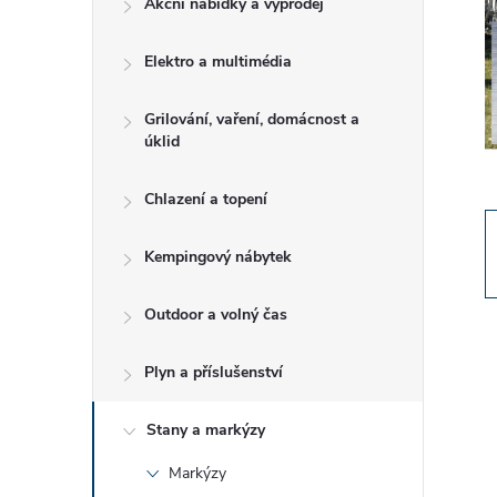
Akční nabídky a výprodej
t
Elektro a multimédia
r
a
Grilování, vaření, domácnost a
úklid
n
Chlazení a topení
n
Kempingový nábytek
í
Outdoor a volný čas
p
Plyn a příslušenství
a
Stany a markýzy
n
Markýzy