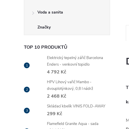
Voda a sanita
Značky
TOP 10 PRODUKTŮ
Elektrický tepelný zářič Barcelona
Enders - venkovní topidlo
4 792 Kč
HPV Lihový vařič Mambo -
T
dvouplotýnkový, 0,8 l nádrž
2 468 Kč
k
Skládací kbelík VINIS FOLD-AWAY
299 Kč
M
Flamefield Granite Aqua - sada
p