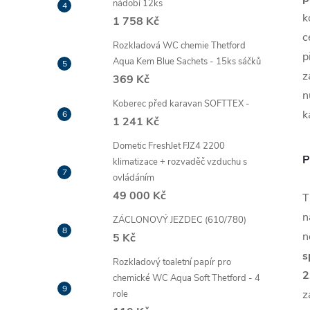
nádobí 12ks
k
1 758 Kč
c
Rozkladová WC chemie Thetford
p
Aqua Kem Blue Sachets - 15ks sáčků
z
369 Kč
n
Koberec před karavan SOFTTEX -
k
1 241 Kč
Dometic FreshJet FJZ4 2200
P
klimatizace + rozvaděč vzduchu s
ovládáním
49 000 Kč
T
n
ZÁCLONOVÝ JEZDEC (610/780)
n
5 Kč
s
Rozkladový toaletní papír pro
2
chemické WC Aqua Soft Thetford - 4
z
role