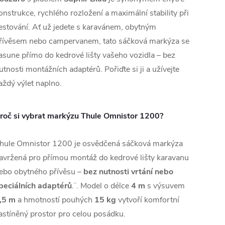
onstrukce, rychlého rozložení a maximální stability při
estování. Ať už jedete s karavánem, obytným
řívěsem nebo campervanem, tato sáčková markýza se
asune přímo do kedrové lišty vašeho vozidla – bez
utnosti montážních adaptérů. Pořiďte si ji a užívejte
aždý výlet naplno.
roč si vybrat markýzu Thule Omnistor 1200?
hule Omnistor 1200 je osvědčená sáčková markýza
avržená pro přímou montáž do kedrové lišty karavanu
ebo obytného přívěsu –
bez nutnosti vrtání nebo
peciálních adaptérů
.¨. Model o délce
4 m
s výsuvem
,5 m
a hmotností pouhých
15 kg
vytvoří komfortní
astíněný prostor pro celou posádku.