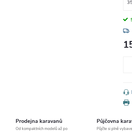
1
Měr
cena
Prodejna karavanů
Půjčovna kar
Od kompaktních modelů až po
Půjčte si plně vybav