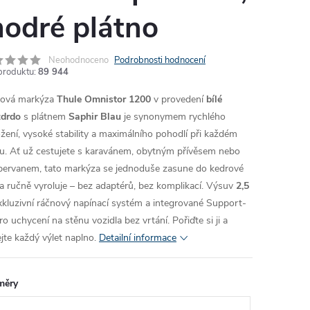
odré plátno
Neohodnoceno
Podrobnosti hodnocení
produktu:
89 944
ová markýza
Thule Omnistor 1200
v provedení
bílé
drdo
s plátnem
Saphir Blau
je synonymem rychlého
ožení, vysoké stability a maximálního pohodlí při každém
tu. Ať už cestujete s karavánem, obytným přívěsem nebo
ervanem, tato markýza se jednoduše zasune do kedrové
y a ručně vyroluje – bez adaptérů, bez komplikací. Výsuv
2,5
exkluzivní ráčnový napínací systém a integrované Support-
ro uchycení na stěnu vozidla bez vrtání. Pořiďte si ji a
ejte každý výlet naplno.
Detailní informace
měry