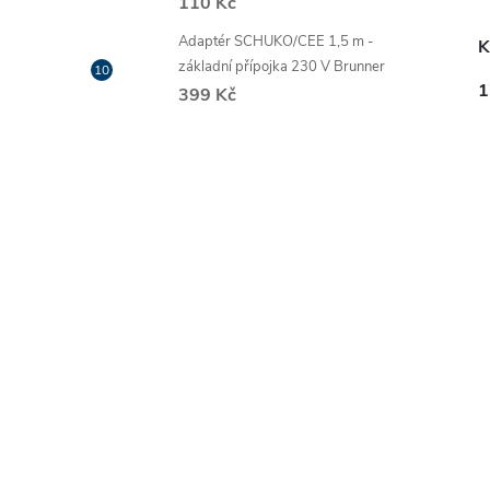
110 Kč
Adaptér SCHUKO/CEE 1,5 m -
K
základní přípojka 230 V Brunner
1
399 Kč