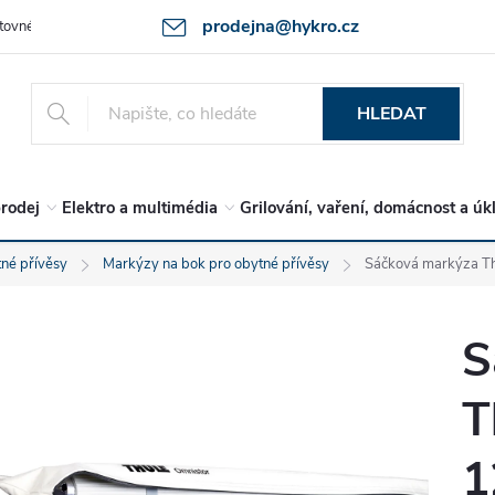
prodejna@hykro.cz
tovné
Ochrana osob. údajů - GDPR
Postup při reklamaci -jak zboží 
HLEDAT
rodej
Elektro a multimédia
Grilování, vaření, domácnost a úk
né přívěsy
Markýzy na bok pro obytné přívěsy
Sáčková markýza Thu
S
T
1