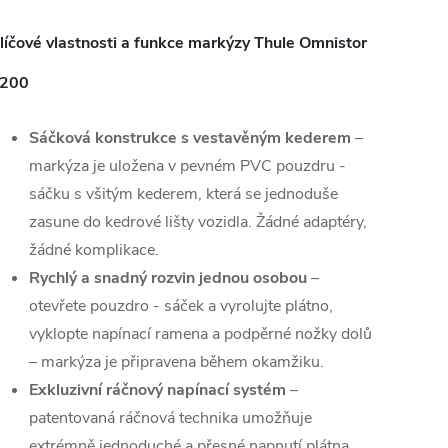
líčové vlastnosti a funkce markýzy Thule Omnistor
200
Sáčková konstrukce s vestavěným kederem
–
markýza je uložena v pevném PVC pouzdru -
sáčku s všitým kederem, která se jednoduše
zasune do kedrové lišty vozidla. Žádné adaptéry,
žádné komplikace.
Rychlý a snadný rozvin jednou osobou
–
otevřete pouzdro - sáček a vyrolujte plátno,
vyklopte napínací ramena a podpěrné nožky dolů
– markýza je připravena během okamžiku.
Exkluzivní ráčnový napínací systém
–
patentovaná ráčnová technika umožňuje
extrémně jednoduché a přesné napnutí plátna