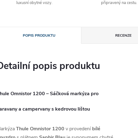
luxusní obytné vozy.
připravený na cestu.
POPIS PRODUKTU
RECENZE
Detailní popis produktu
hule Omnistor 1200 – Sáčková markýza pro
aravany a campervany s kedrovou lištou
arkýza
Thule Omnistor 1200
v provedení
bílé
ouzdro
s plátnem
Saphir Blau
je synonymem chytré