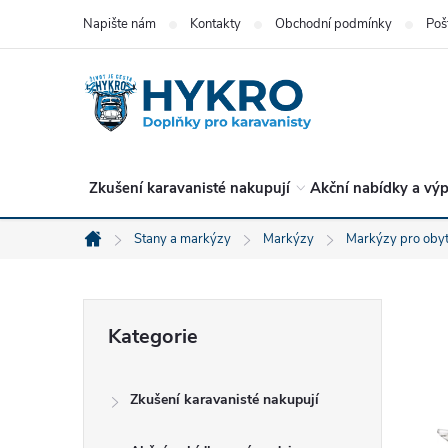
Přejít
Napište nám
Kontakty
Obchodní podmínky
Poš
na
obsah
Zkušení karavanisté nakupují
Akční nabídky a výp
Stany a markýzy
Markýzy
Markýzy pro obyt
Domů
P
Přeskočit
Kategorie
kategorie
o
Zkušení karavanisté nakupují
s