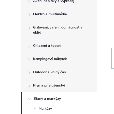
Akční nabídky a výprodej
t
Elektro a multimédia
r
a
Grilování, vaření, domácnost a
úklid
n
Chlazení a topení
n
Kempingový nábytek
í
Outdoor a volný čas
p
Plyn a příslušenství
a
Stany a markýzy
n
Markýzy