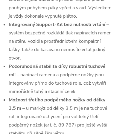
pouhým pohybem páky vpřed a vzad. Výsledkem
je vždy dokonale vypnuté plátno.
Integrovaný Support-Kit bez nutnosti vrtání
–
systém bezpečně rozkládá tlak napínacích ramen
na stěnu vozidla prostřednictvím kompaktní
tašky, takže do karavanu nemusíte vrtat jediný
otvor.
Pozoruhodná stabilita díky robustní tuchové
roli
– napínací ramena a podpěrné nožky jsou
integrovány přímo do tuchové role, což vytváří
mimořádně tuhý a stabilní celek.
Možnost třetího podpěrného nožky od délky
3,5 m
– u markýz od délky 3,5 m je na tuchové
roli integrované uchycení pro volitelný třetí
podpěrný nožek (art. č. 89 787) pro ještě vyšší
stabilitu při silnějším větru.