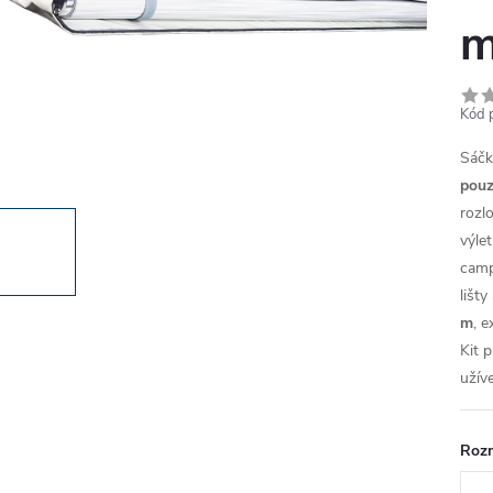
m
Kód 
Sáčk
pouz
rozl
výle
camp
lišt
m
, 
Kit p
užív
Roz