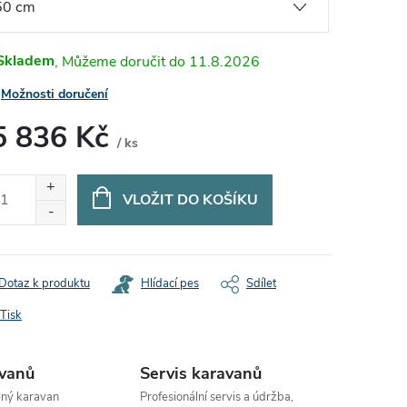
Skladem
11.8.2026
Možnosti doručení
5 836 Kč
/ ks
ná
:
VLOŽIT DO KOŠÍKU
Dotaz k produktu
Hlídací pes
Sdílet
Tisk
avanů
Servis karavanů
ený karavan
Profesionální servis a údržba,