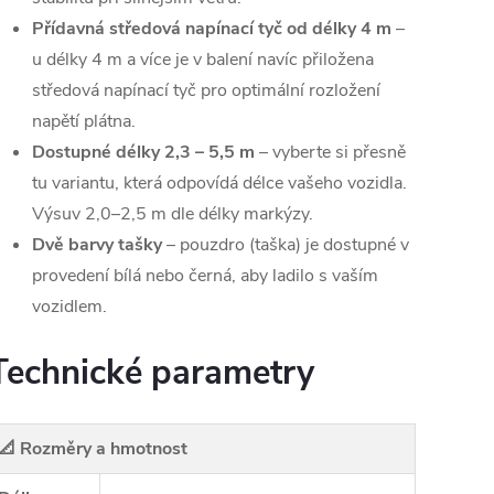
Přídavná středová napínací tyč od délky 4 m
–
u délky 4 m a více je v balení navíc přiložena
středová napínací tyč pro optimální rozložení
napětí plátna.
Dostupné délky 2,3 – 5,5 m
– vyberte si přesně
tu variantu, která odpovídá délce vašeho vozidla.
Výsuv 2,0–2,5 m dle délky markýzy.
Dvě barvy tašky
– pouzdro (taška) je dostupné v
provedení bílá nebo černá, aby ladilo s vaším
vozidlem.
Technické parametry
📐 Rozměry a hmotnost