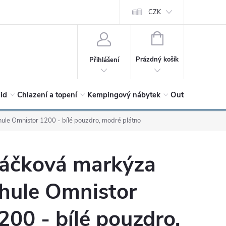
vrátit?
Vítejte v Hykro s.r.o
O společnosti
CZK
Hodnocení obchodu
NÁKUPNÍ
KOŠÍK
Prázdný košík
Přihlášení
lid
Chlazení a topení
Kempingový nábytek
Outdoor a volný
le Omnistor 1200 - bílé pouzdro, modré plátno
áčková markýza
hule Omnistor
200 - bílé pouzdro,