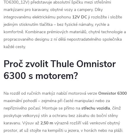
TO6300_12V) představuje absolutní špičku mezi střešními
markýzami pro karavany, obytné vozy a campery. Díky
integrovanému elektrickému pohonu
12V DC
ji rozložíte i složíte
jediným stisknutím tlačítka – bez fyzické námahy, rychle a
komfortně. Kombinace prémiových materiálů, chytré technologie a
propracovaného designu z ní dělá nepostradatelného společníka
každé cesty.
Proč zvolit Thule Omnistor
6300 s motorem?
Na rozdíl od ručních markýz nabízí motorová verze
Omnistor 6300
maximální pohodlí – zejména při časté manipulaci nebo za
nepříznivého počasí. Montuje se přímo na
střechu vozidla
, čímž
poskytuje velkorysý stín a ochranu bez zásahu do boční stěny
karavanu. Výsuv až
2,50 m
výrazně rozšíří váš venkovní obytný
prostor, ať už stojíte na kempišti u jezera, v horách nebo na pláži.