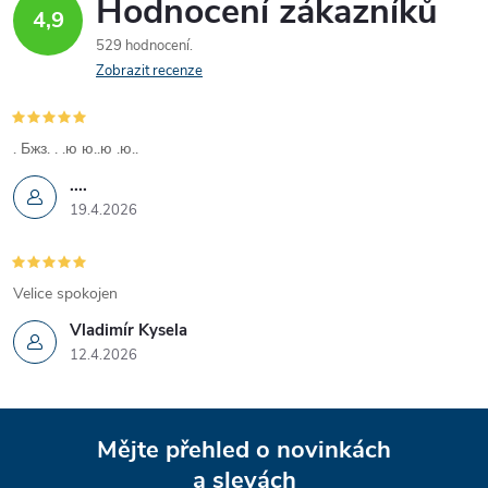
Hodnocení zákazníků
4,9
529 hodnocení
Zobrazit recenze
. Бжз. . .ю ю..ю .ю..
....
19.4.2026
Velice spokojen
Vladimír Kysela
12.4.2026
Z
Mějte přehled o novinkách
a slevách