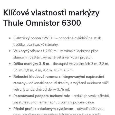
Klíčové vlastnosti markýzy
Thule Omnistor 6300
Elektrický pohon 12V DC
– pohodlné ovládání na stisk
tlačítka, bez fyzické námahy.
Velkorysý výsuv až 2,50 m
– maximální ochrana před
sluncem i deštěm, výrazně větší venkovní prostor.
Délka markýzy 3–5 m
– dostupná ve variantách 3 m, 3,2 m,
3,5 m, 3,8 m, 4 m, 4,2 m, 4,5 m a 5 m.
Robustní kloubová ramena s integrovanými napínacími
rameny
– dokonalé napnutí tkaniny a zvýšená odolnost vůči
větru (standardně od délky 3,75 m).
Patentovaná podpora tuchové role
– redukuje vznik záhybů,
zajišťuje rovnoměrné napnutí tkaniny po celé délce.
Přední profil s odtokovým systémem
– odvádí dešťovou