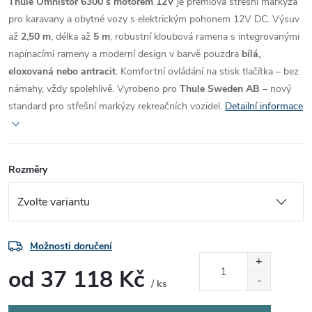
Thule Omnistor 6300 s motorem 12V
je prémiová střešní markýza
pro karavany a obytné vozy s elektrickým pohonem 12V DC. Výsuv
až
2,50 m
, délka až
5 m
, robustní kloubová ramena s integrovanými
napínacími rameny a moderní design v barvě pouzdra
bílá,
eloxovaná nebo antracit
. Komfortní ovládání na stisk tlačítka – bez
námahy, vždy spolehlivě. Vyrobeno pro
Thule Sweden AB
– nový
standard pro střešní markýzy rekreačních vozidel.
Detailní informace
Rozměry
Možnosti doručení
od
37 118 Kč
/ ks
Měrná