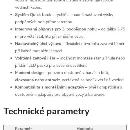
vodu a nečistoty, usnadňuje čištění a zabraňuje tvorbě
vodních kapes.
Systém Quick Lock
– rychlé a snadné nastavení výšky
podpěrných noh přímo v terénu.
Integrovaná příprava pro 3. podpěrnou nohu
– od délky 3,75
m pro větší stabilitu při silnějším větru.
Nastavitelný úhel výsuvu
– flexibilní otevření a zavření téměř
při každé montážní situaci.
Volitelná zeltová lišta
– možnost montáže stanu Thule nebo
přidání LED pásku pro večerní osvětlení.
Moderní design
– pouzdro dostupné v barvách
bílá,
eloxovaná nebo antracit
, perfektně se hodí k většině vozidel.
Kompatibilita s montážními adaptéry
– plně kompatibilní s
dostupnými adaptéry pro obytné vozy a karavany.
Technické parametry
Parametr
Hodnota