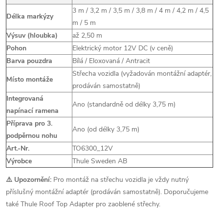
3 m / 3,2 m / 3,5 m / 3,8 m / 4 m / 4,2 m / 4,5
Délka markýzy
m / 5 m
Výsuv (hloubka)
až 2,50 m
Pohon
Elektrický motor 12V DC (v ceně)
Barva pouzdra
Bílá / Eloxovaná / Antracit
Střecha vozidla (vyžadován montážní adaptér,
Místo montáže
prodáván samostatně)
Integrovaná
Ano (standardně od délky 3,75 m)
napínací ramena
Příprava pro 3.
Ano (od délky 3,75 m)
podpěrnou nohu
Art.-Nr.
TO6300_12V
Výrobce
Thule Sweden AB
⚠️ Upozornění:
Pro montáž na střechu vozidla je vždy nutný
příslušný montážní adaptér (prodáván samostatně). Doporučujeme
také Thule Roof Top Adapter pro zaoblené střechy.