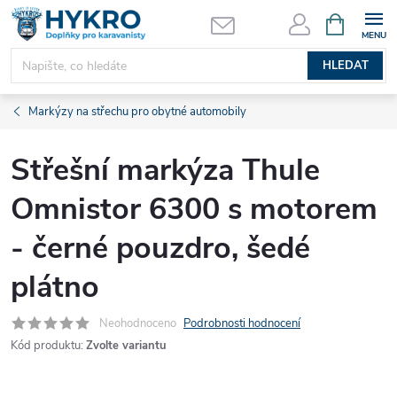
Přejít
NÁKUPNÍ
KOŠÍK
na
obsah
HLEDAT
Markýzy na střechu pro obytné automobily
Střešní markýza Thule
Omnistor 6300 s motorem
- černé pouzdro, šedé
plátno
Neohodnoceno
Podrobnosti hodnocení
Kód produktu:
Zvolte variantu