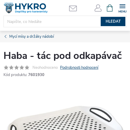
Přejít
NÁKUPNÍ
KOŠÍK
na
obsah
HLEDAT
Mycí mísy a držáky nádobí
Haba - tác pod odkapávač
Neohodnoceno
Podrobnosti hodnocení
Kód produktu:
7601930