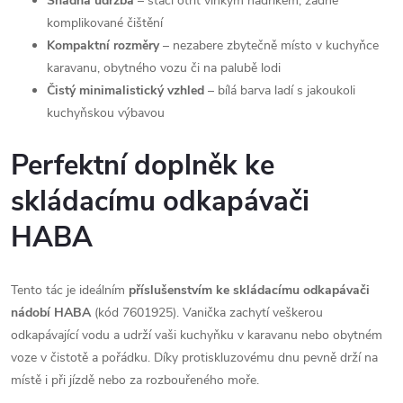
Snadná údržba
– stačí otřít vlhkým hadříkem, žádné
komplikované čištění
Kompaktní rozměry
– nezabere zbytečně místo v kuchyňce
karavanu, obytného vozu či na palubě lodi
Čistý minimalistický vzhled
– bílá barva ladí s jakoukoli
kuchyňskou výbavou
Perfektní doplněk ke
skládacímu odkapávači
HABA
Tento tác je ideálním
příslušenstvím ke skládacímu odkapávači
nádobí HABA
(kód 7601925). Vanička zachytí veškerou
odkapávající vodu a udrží vaši kuchyňku v karavanu nebo obytném
voze v čistotě a pořádku. Díky protiskluzovému dnu pevně drží na
místě i při jízdě nebo za rozbouřeného moře.