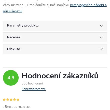
vždy uklizenou. Prohlédněte si naši nabídku
kempingového nádobí a
příslušenství
.
Parametry produktu
Recenze
Diskuse
Hodnocení zákazníků
4,9
530 hodnocení
Zobrazit recenze
. Бжз. . .ю ю..ю .ю..