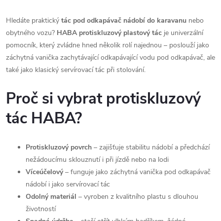
Hledáte praktický
tác pod odkapávač nádobí do karavanu
nebo
obytného vozu?
HABA protiskluzový plastový tác
je univerzální
pomocník, který zvládne hned několik rolí najednou – poslouží jako
záchytná vanička zachytávající odkapávající vodu pod odkapávač, ale
také jako klasický servírovací tác při stolování.
Proč si vybrat protiskluzový
tác HABA?
Protiskluzový povrch
– zajišťuje stabilitu nádobí a předchází
nežádoucímu sklouznutí i při jízdě nebo na lodi
Víceúčelový
– funguje jako záchytná vanička pod odkapávač
nádobí i jako servírovací tác
Odolný materiál
– vyroben z kvalitního plastu s dlouhou
životností