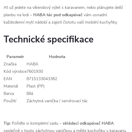
Ať už jedete na víkendový výlet s karavanem, nebo plánujete delší
plavbu na lodi –
HABA tác pod odkapávač
vám usnadní
každodenní mytí nádobí a zajistí čistotu vaší mobilní kuchyňky.
Technické specifikace
Parametr
Hodnota
Značka
HABA
Kód výrobce
7601930
EAN
8715133043382
Materiál
Plast (PP)
Barva
Bílá
Použití
Záchytná vanička / servírovací tác
Tip:
Pořiďte si kompletní sadu –
skládací odkapávač HABA
společně s touto záchytnou vaničkou a mějte kuchyňku v karavanu