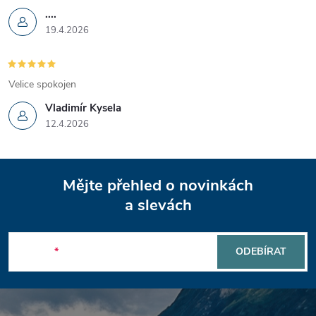
....
19.4.2026
Velice spokojen
Vladimír Kysela
12.4.2026
Z
Mějte přehled o novinkách
á
a slevách
p
E-mail
ODEBÍRAT
a