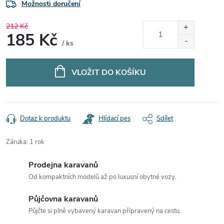
Možnosti doručení
212 Kč
185 Kč
/ ks
Měrná
cena:
VLOŽIT DO KOŠÍKU
Dotaz k produktu
Hlídací pes
Sdílet
Záruka
:
1 rok
Prodejna karavanů
Od kompaktních modelů až po luxusní obytné vozy.
Půjčovna karavanů
Půjčte si plně vybavený karavan připravený na cestu.