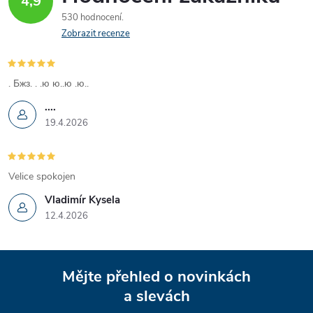
4,9
530 hodnocení
Zobrazit recenze
. Бжз. . .ю ю..ю .ю..
....
19.4.2026
Velice spokojen
Vladimír Kysela
12.4.2026
Z
Mějte přehled o novinkách
á
a slevách