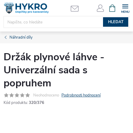
Přejít
NÁKUPNÍ
KOŠÍK
na
obsah
HLEDAT
Náhradní díly
Držák plynové láhve -
Univerzální sada s
popruhem
Neohodnoceno
Podrobnosti hodnocení
Kód produktu:
320/376