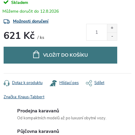
Skladem
12.8.2026
Možnosti doručení
621 Kč
/ ks
Měrná
cena:
VLOŽIT DO KOŠÍKU
Dotaz k produktu
Hlídací pes
Sdílet
Značka:
Knaus-Tabbert
Prodejna karavanů
Od kompaktních modelů až po luxusní obytné vozy.
Půjčovna karavanů