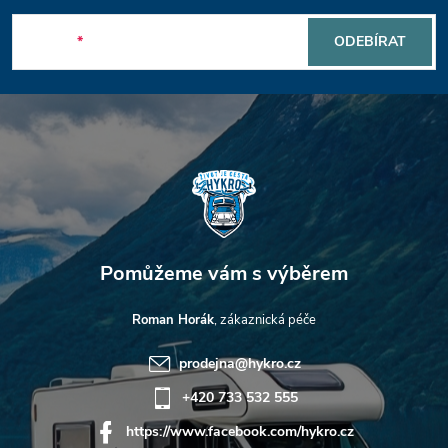
p
E-mail
ODEBÍRAT
a
t
í
Roman Horák
prodejna
@
hykro.cz
+420 733 532 555
https://www.facebook.com/hykro.cz