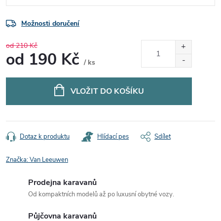
Možnosti doručení
od 210 Kč
od
190 Kč
/ ks
Měrná
cena:
VLOŽIT DO KOŠÍKU
Dotaz k produktu
Hlídací pes
Sdílet
Značka:
Van Leeuwen
Prodejna karavanů
Od kompaktních modelů až po luxusní obytné vozy.
Půjčovna karavanů