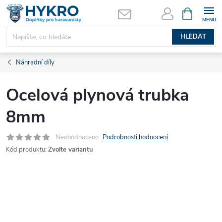
Přejít
NÁKUPNÍ
KOŠÍK
na
obsah
HLEDAT
Náhradní díly
Ocelová plynová trubka
8mm
Neohodnoceno
Podrobnosti hodnocení
Kód produktu:
Zvolte variantu