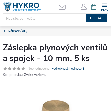
Přejít
NÁKUPNÍ
KOŠÍK
na
obsah
HLEDAT
Náhradní díly
Záslepka plynových ventilů
a spojek - 10 mm, 5 ks
Neohodnoceno
Podrobnosti hodnocení
Kód produktu:
Zvolte variantu