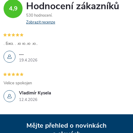
Hodnocení zákazníků
4,9
530 hodnocení
Zobrazit recenze
. Бжз. . .ю ю..ю .ю..
....
19.4.2026
Velice spokojen
Vladimír Kysela
12.4.2026
Z
Mějte přehled o novinkách