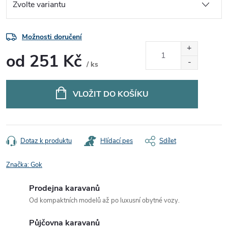
Možnosti doručení
od
251 Kč
/ ks
Měrná
cena:
VLOŽIT DO KOŠÍKU
Dotaz k produktu
Hlídací pes
Sdílet
Značka:
Gok
Prodejna karavanů
Od kompaktních modelů až po luxusní obytné vozy.
Půjčovna karavanů