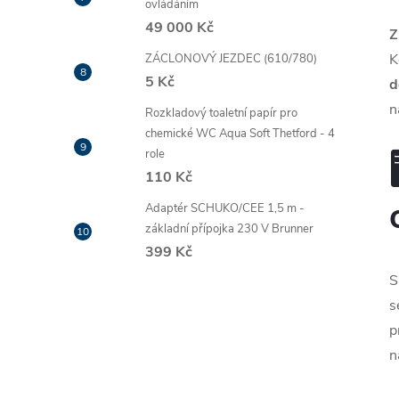
ovládáním
49 000 Kč
Z
K
ZÁCLONOVÝ JEZDEC (610/780)
5 Kč
d
n
Rozkladový toaletní papír pro
chemické WC Aqua Soft Thetford - 4
role
110 Kč
Adaptér SCHUKO/CEE 1,5 m -
základní přípojka 230 V Brunner
399 Kč
S
s
p
n