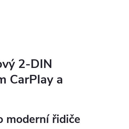
ový 2-DIN
m CarPlay a
o moderní řidiče