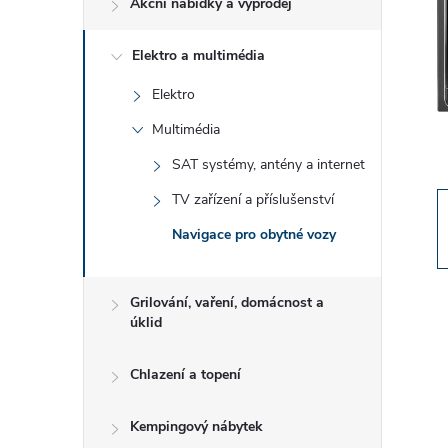
Akční nabídky a výprodej
t
Elektro a multimédia
r
Elektro
a
Multimédia
n
SAT systémy, antény a internet
TV zařízení a příslušenství
n
Navigace pro obytné vozy
í
Grilování, vaření, domácnost a
p
úklid
a
Chlazení a topení
n
Kempingový nábytek