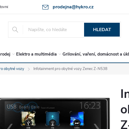
prodejna@hykro.cz
tovné
Ochrana osob. údajů - GDPR
Postup při reklamaci -jak zboží 
HLEDAT
rodej
Elektro a multimédia
Grilování, vaření, domácnost a úk
ro obytné vozy
Infotainment pro obytné vozy Zenec Z-N538
I
o
Z