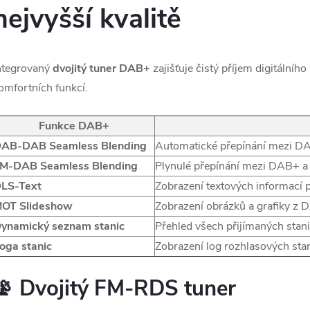
nejvyšší kvalitě
ntegrovaný
dvojitý tuner DAB+
zajišťuje čistý příjem digitálního
omfortních funkcí.
Funkce DAB+
AB-DAB Seamless Blending
Automatické přepínání mezi DA
M-DAB Seamless Blending
Plynulé přepínání mezi DAB+ a
LS-Text
Zobrazení textových informací př
OT Slideshow
Zobrazení obrázků a grafiky z 
ynamický seznam stanic
Přehled všech přijímaných stani
oga stanic
Zobrazení log rozhlasových stani
📡 Dvojitý FM-RDS tuner