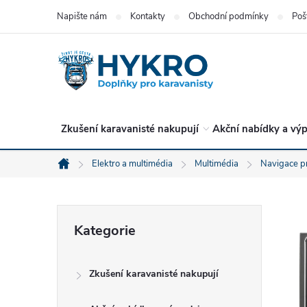
Přejít
Napište nám
Kontakty
Obchodní podmínky
Poš
na
obsah
Zkušení karavanisté nakupují
Akční nabídky a výp
Elektro a multimédia
Multimédia
Navigace p
Domů
P
Přeskočit
Kategorie
kategorie
o
Zkušení karavanisté nakupují
s