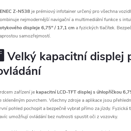
ENEC Z-N538
je prémiový infotainer určený pro všechna vozi
ombinuje nejmodernější navigační a multimediální funkce s int
otykového displeje 6,75" / 17,1 cm
a fyzických tlačítek. Bezpe
aprostou samozřejmostí.
🖥️ Velký kapacitní displej
ovládání
rdcem zařízení je
kapacitní LCD-TFT displej s úhlopříčkou 6,7
e skleněným povrchem. Všechny zdroje a aplikace jsou přehledn
rvní pohled pochopit a bezpečně vybrat přímo za jízdy. Fyzická
avíc umožňují ovládání bez nutnosti spustit oči z vozovky.