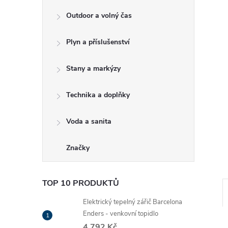
e
Outdoor a volný čas
l
Plyn a příslušenství
Stany a markýzy
Technika a doplňky
Voda a sanita
Značky
TOP 10 PRODUKTŮ
Elektrický tepelný zářič Barcelona
Enders - venkovní topidlo
4 792 Kč