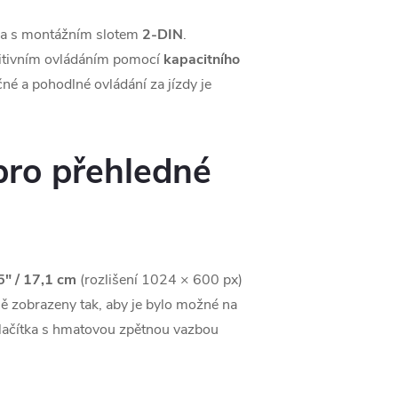
dla s montážním slotem
2-DIN
.
uitivním ovládáním pomocí
kapacitního
čné a pohodlné ovládání za jízdy je
 pro přehledné
5" / 17,1 cm
(rozlišení 1024 × 600 px)
ě zobrazeny tak, aby je bylo možné na
 tlačítka s hmatovou zpětnou vazbou