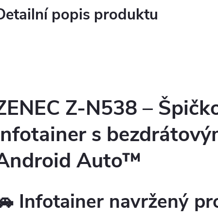
Detailní popis produktu
ZENEC Z-N538 – Špičk
infotainer s bezdrátový
Android Auto™
🚗 Infotainer navržený pr