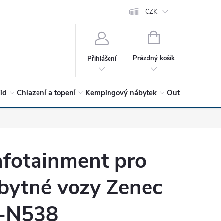
vrátit?
Vítejte v Hykro s.r.o
O společnosti
CZK
Hodnocení obchodu
NÁKUPNÍ
KOŠÍK
Prázdný košík
Přihlášení
lid
Chlazení a topení
Kempingový nábytek
Outdoor a volný
nfotainment pro
bytné vozy Zenec
-N538