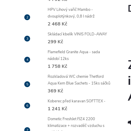
HPV Lihový vařič Mambo -
dvouplotýnkový, 0,8 l nádrž
2 468 Kč
Skládací kbelík VINIS FOLD-AWAY
299 Kč
Flamefield Granite Aqua - sada
nádobí 12ks
1 758 Kč
Rozkladová WC chemie Thetford
Aqua Kem Blue Sachets - 15ks sáčků
369 Kč
Koberec před karavan SOFTTEX -
1 241 Kč
Dometic FreshJet FJZ4 2200
klimatizace + rozvaděč vzduchu s