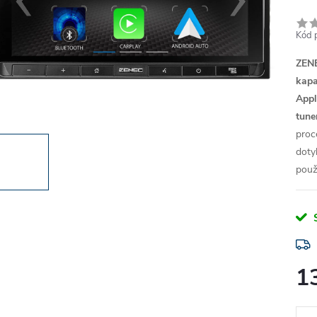
Kód 
ZEN
kapa
Appl
tune
proc
doty
použ
1
Měr
cena