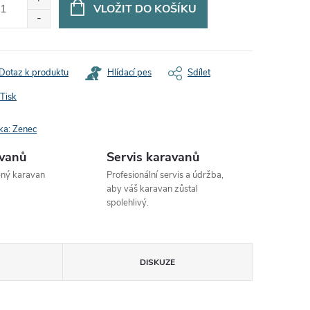
VLOŽIT DO KOŠÍKU
Dotaz k produktu
Hlídací pes
Sdílet
Tisk
ka:
Zenec
avanů
Servis karavanů
ený karavan
Profesionální servis a údržba,
aby váš karavan zůstal
spolehlivý.
DISKUZE