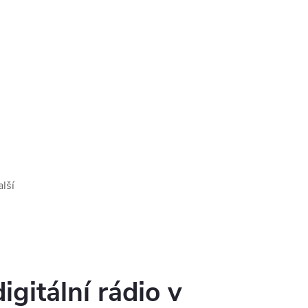
lší
igitální rádio v