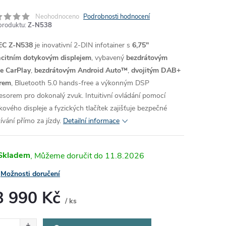
Neohodnoceno
Podrobnosti hodnocení
produktu:
Z-N538
EC Z-N538
je inovativní 2-DIN infotainer s
6,75"
citním dotykovým displejem
, vybavený
bezdrátovým
e CarPlay
,
bezdrátovým Android Auto™
,
dvojitým DAB+
rem
, Bluetooth 5.0 hands-free a výkonným DSP
esorem pro dokonalý zvuk. Intuitivní ovládání pomocí
kového displeje a fyzických tlačítek zajišťuje bezpečné
ívání přímo za jízdy.
Detailní informace
Skladem
11.8.2026
Možnosti doručení
3 990 Kč
/ ks
ná
: